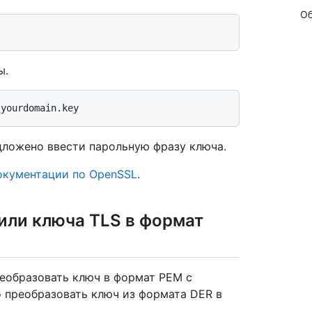
Об
ы.
дложено ввести парольную фразу ключа.
окументации по OpenSSL
.
или ключа TLS в формат
реобразовать ключ в формат PEM с
о преобразовать ключ из формата DER в