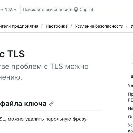
Поискайте или спросите
Copilot
er 3.18
ители предприятия
Настройка
Усиление безопасности
У
с TLS
тве проблем с TLS можно
нению.
В
Уд
Пр
P
 файла ключа
Не
Ош
SL, можно удалить парольную фразу.
Ус
ко