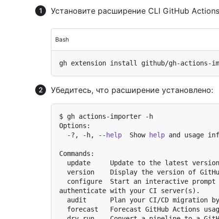
Установите расширение CLI GitHub Actions 
Bash
Убедитесь, что расширение установлено:
$ gh actions-importer -h

Options:

  -?, -h, --
help
  Show 
help
 and usage inf
Commands:

  update     Update to the latest version of GitHub Actions Importer.

  version    Display the version of GitHub Actions Importer.

  configure  Start an interactive prompt to configure credentials used to 
authenticate with your CI server(s).

  audit      Plan your CI/CD migration by analyzing your current CI/CD footprint.

  forecast   Forecast GitHub Actions usage from historical pipeline utilization.

  dry-run    Convert a pipeline to a GitHub Actions workflow and output its yaml 