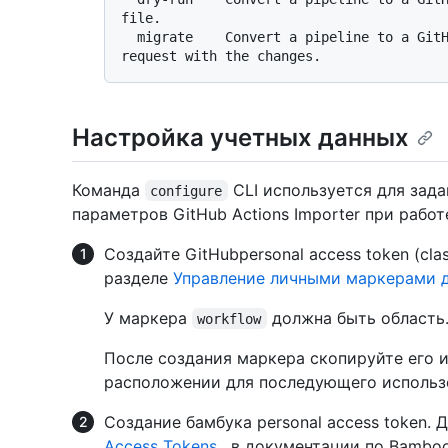
file.

  migrate    Convert a pipeline to a GitHub Actions workflow and open a pull 
Настройка учетных данных
Команда
CLI используется для зад
configure
параметров GitHub Actions Importer при работ
Создайте GitHubpersonal access token (cla
разделе
Управление личными маркерами 
У маркера
должна быть область
workflow
После создания маркера скопируйте его и
расположении для последующего использ
Создание бамбука personal access token.
Access Tokens
. в документации по Bamboo