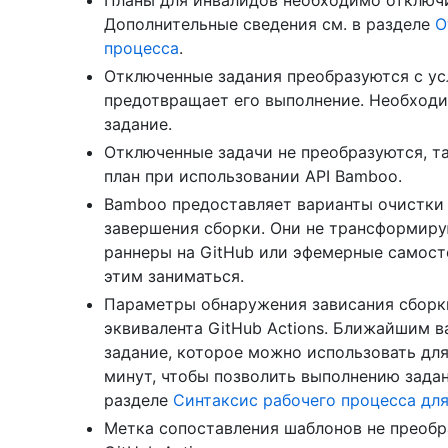
Планы для инвалидов необходимо отключи
Дополнительные сведения см. в разделе
О
процесса
.
Отключенные задания преобразуются с у
предотвращает его выполнение. Необходи
задание.
Отключенные задачи не преобразуются, т
план при использовании API Bamboo.
Bamboo предоставляет варианты очистки 
завершения сборки. Они не трансформирую
раннеры на GitHub или эфемерные самост
этим заниматься.
Параметры обнаружения зависания сборки 
эквивалента GitHub Actions. Ближайшим 
задание, которое можно использовать дл
минут, чтобы позволить выполнению задан
разделе
Синтаксис рабочего процесса для
Метка сопоставления шаблонов не преобра