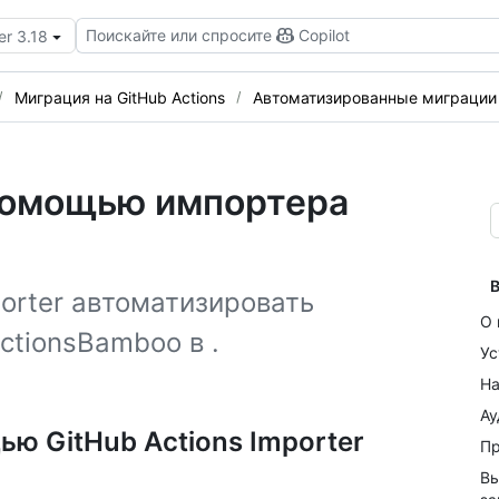
Поискайте или спросите
Copilot
er 3.18
Миграция на GitHub Actions
Автоматизированные миграции
помощью импортера
В
porter автоматизировать
О 
ctionsBamboo в .
Ус
На
Ау
ю GitHub Actions Importer
Пр
Вы