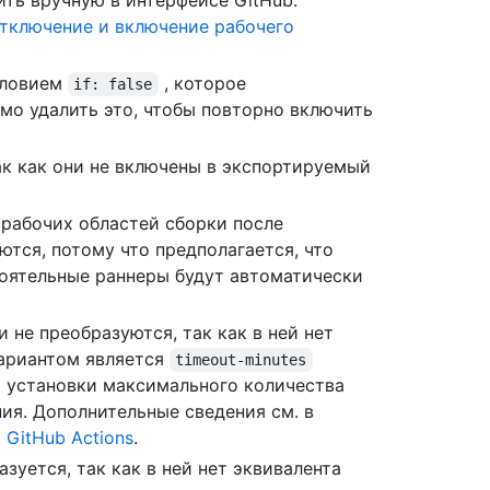
ть вручную в интерфейсе GitHub.
тключение и включение рабочего
словием
, которое
if: false
мо удалить это, чтобы повторно включить
ак как они не включены в экспортируемый
рабочих областей сборки после
тся, потому что предполагается, что
оятельные раннеры будут автоматически
не преобразуются, так как в ней нет
вариантом является
timeout-minutes
я установки максимального количества
ия. Дополнительные сведения см. в
 GitHub Actions
.
зуется, так как в ней нет эквивалента