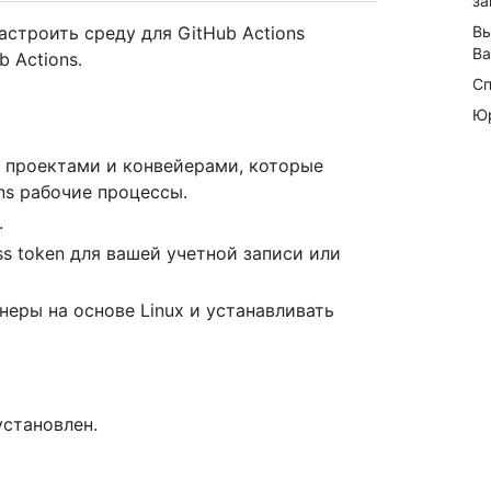
за
Вы
строить среду для GitHub Actions
B
 Actions.
Сп
Юр
с проектами и конвейерами, которые
ns рабочие процессы.
.
ss token для вашей учетной записи или
неры на основе Linux и устанавливать
становлен.