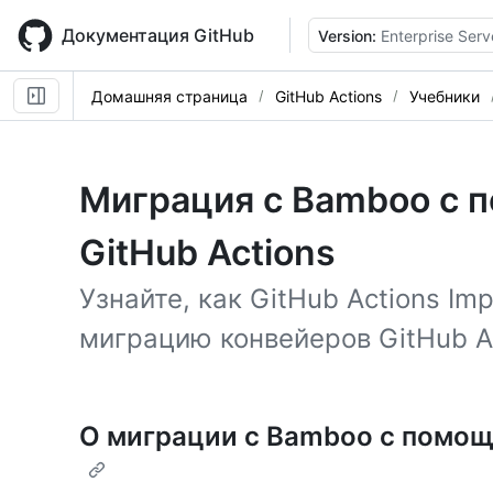
Skip
to
Документация GitHub
Version:
Enterprise Serv
main
content
Домашняя страница
GitHub Actions
Учебники
Миграция с Bamboo с 
GitHub Actions
Узнайте, как GitHub Actions Im
миграцию конвейеров GitHub A
О миграции с Bamboo с помощь