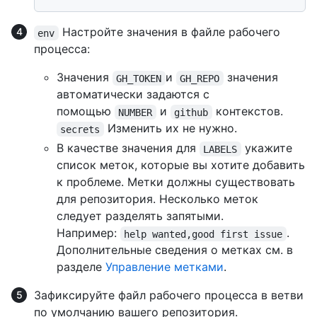
Настройте значения в файле рабочего
env
процесса:
Значения
и
значения
GH_TOKEN
GH_REPO
автоматически задаются с
помощью
и
контекстов.
NUMBER
github
Изменить их не нужно.
secrets
В качестве значения для
укажите
LABELS
список меток, которые вы хотите добавить
к проблеме. Метки должны существовать
для репозитория. Несколько меток
следует разделять запятыми.
Например:
.
help wanted,good first issue
Дополнительные сведения о метках см. в
разделе
Управление метками
.
Зафиксируйте файл рабочего процесса в ветви
по умолчанию вашего репозитория.