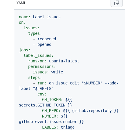
YAML
name:
Label
issues
on:
issues:
types:
-
reopened
-
opened
jobs:
label_issues:
runs-on:
ubuntu-latest
permissions:
issues:
write
steps:
-
run:
gh
issue
edit
"$NUMBER"
--add-
label
"$LABELS"
env:
GH_TOKEN:
${{
secrets.GITHUB_TOKEN
}}
GH_REPO:
${{
github.repository
}}
NUMBER:
${{
github.event.issue.number
}}
LABELS:
triage