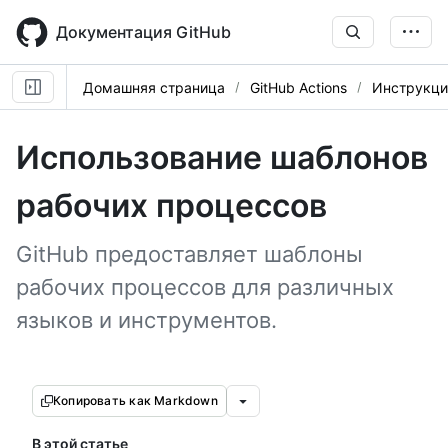
Skip
to
Документация GitHub
main
content
Домашняя страница
GitHub Actions
Инструкци
Использование шаблонов
рабочих процессов
GitHub предоставляет шаблоны
рабочих процессов для различных
языков и инструментов.
Копировать как Markdown
В этой статье