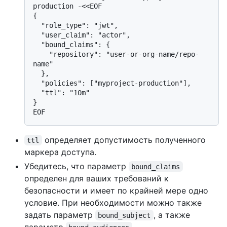
production -<<EOF

{

  "role_type": "jwt",

  "user_claim": "actor",

  "bound_claims": {

    "repository": "user-or-org-name/repo-
name"

  },

  "policies": ["myproject-production"],

  "ttl": "10m"

}

определяет допустимость полученного
ttl
маркера доступа.
Убедитесь, что параметр
bound_claims
определен для ваших требований к
безопасности и имеет по крайней мере одно
условие. При необходимости можно также
задать параметр
, а также
bound_subject
параметр
.