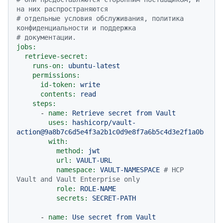
на них распространяются
# отдельные условия обслуживания, политика 
конфиденциальности и поддержка
# документации.
jobs:
retrieve-secret:
runs-on:
ubuntu-latest
permissions:
id-token:
write
contents:
read
steps:
-
name:
Retrieve
secret
from
Vault
uses:
hashicorp/vault-
action@9a8b7c6d5e4f3a2b1c0d9e8f7a6b5c4d3e2f1a0b
with:
method:
jwt
url:
VAULT-URL
namespace:
VAULT-NAMESPACE
# HCP 
Vault and Vault Enterprise only
role:
ROLE-NAME
secrets:
SECRET-PATH
-
name:
Use
secret
from
Vault