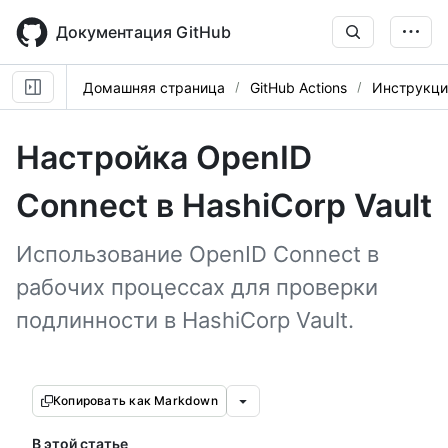
Skip
to
Документация GitHub
main
content
Домашняя страница
GitHub Actions
Инструкци
Настройка OpenID
Connect в HashiCorp Vault
Использование OpenID Connect в
рабочих процессах для проверки
подлинности в HashiCorp Vault.
Копировать как Markdown
В этой статье