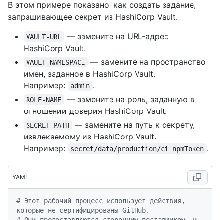
В этом примере показано, как создать задание,
запрашивающее секрет из HashiCorp Vault.
— замените на URL-адрес
VAULT-URL
HashiCorp Vault.
— замените на пространство
VAULT-NAMESPACE
имен, заданное в HashiCorp Vault.
Например:
.
admin
— замените на роль, заданную в
ROLE-NAME
отношении доверия HashiCorp Vault.
— замените на путь к секрету,
SECRET-PATH
извлекаемому из HashiCorp Vault.
Например:
.
secret/data/production/ci npmToken
YAML
# Этот рабочий процесс использует действия, 
которые не сертифицированы GitHub.
# Они предоставляются сторонним поставщиком, и 