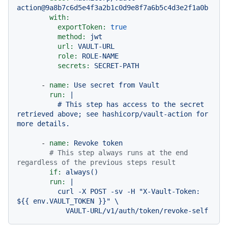
action@9a8b7c6d5e4f3a2b1c0d9e8f7a6b5c4d3e2f1a0b
with:
exportToken:
true
method:
jwt
url:
VAULT-URL
role:
ROLE-NAME
secrets:
SECRET-PATH
-
name:
Use
secret
from
Vault
run:
|

          # This step has access to the secret 
retrieved above; see hashicorp/vault-action for 
-
name:
Revoke
token
# This step always runs at the end 
regardless of the previous steps result
if:
always()
run:
|

          curl -X POST -sv -H "X-Vault-Token: 
${{ env.VAULT_TOKEN }}" \
