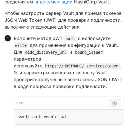
сведения см. в
документации
HashiCorp Vault.
Чтобы настроить сервер Vault для приема токенов
JSON Web Token (JWT) для проверки подлинности,
выполните следующие действия:
Включите метод JWT
и используйте
auth
для применения конфигурации к Vault.
write
Для
и
oidc_discovery_url
bound_issuer
параметров
используйте
.
https://HOSTNAME/_services/token
Эти параметры позволяют серверу Vault
проверить полученные веб-токены JSON (JWT)
в ходе процесса проверки подлинности.
Shell