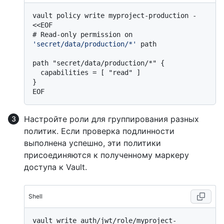
vault policy write myproject-production - 
# 
Read-only permission on 
'secret/data/production/*'
 path
path "secret/data/production/*" {

  capabilities = [ "read" ]

}

Настройте роли для группирования разных
политик. Если проверка подлинности
выполнена успешно, эти политики
присоединяются к полученному маркеру
доступа к Vault.
Shell
vault write auth/jwt/role/myproject-