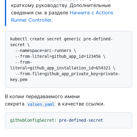
краткому руководству. Дополнительные
сведения см. в разделе
Начните с Actions
Runner Controller
.
kubectl create secret generic pre-defined-
secret \

  --namespace=arc-runners \

  --from-literal=github_app_id=123456 \

  --from-
literal=github_app_installation_id=654321 \

  --from-file=github_app_private_key=private-
В копии передаваемого имени
секрета
в качестве ссылки.
values.yaml
githubConfigSecret:
pre-defined-secret