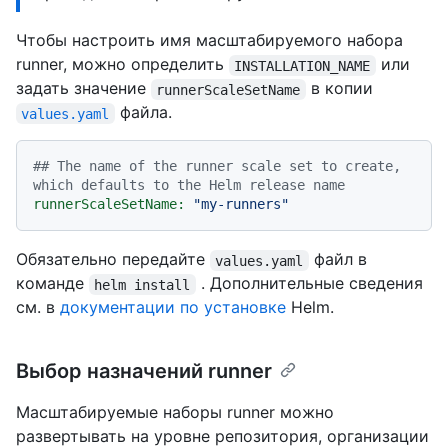
Чтобы настроить имя масштабируемого набора
runner, можно определить
или
INSTALLATION_NAME
задать значение
в копии
runnerScaleSetName
файла.
values.yaml
## The name of the runner scale set to create, 
which defaults to the Helm release name
runnerScaleSetName:
"my-runners"
Обязательно передайте
файл в
values.yaml
команде
. Дополнительные сведения
helm install
см. в
документации по установке
Helm.
Выбор назначений runner
Масштабируемые наборы runner можно
развертывать на уровне репозитория, организации