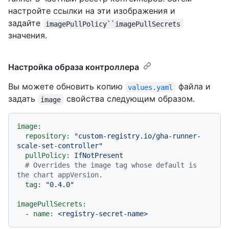
настройте ссылки на эти изображения и
задайте
imagePullPolicy``imagePullSecrets
значения.
Настройка образа контроллера
Вы можете обновить копию
файла и
values.yaml
задать
свойства следующим образом.
image
image:
repository:
"custom-registry.io/gha-runner-
scale-set-controller"
pullPolicy:
IfNotPresent
# Overrides the image tag whose default is 
the chart appVersion.
tag:
"0.4.0"
imagePullSecrets:
-
name:
<registry-secret-name>