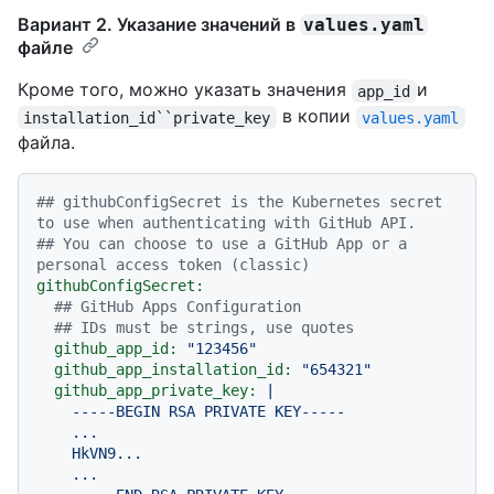
Вариант 2. Указание значений в
values.yaml
файле
Кроме того, можно указать значения
и
app_id
в копии
installation_id``private_key
values.yaml
файла.
## githubConfigSecret is the Kubernetes secret 
to use when authenticating with GitHub API.
## You can choose to use a GitHub App or a 
personal access token (classic)
githubConfigSecret:
## GitHub Apps Configuration
## IDs must be strings, use quotes
github_app_id:
"123456"
github_app_installation_id:
"654321"
github_app_private_key:
|

    -----BEGIN RSA PRIVATE KEY-----

    ...

    HkVN9...

    ...
