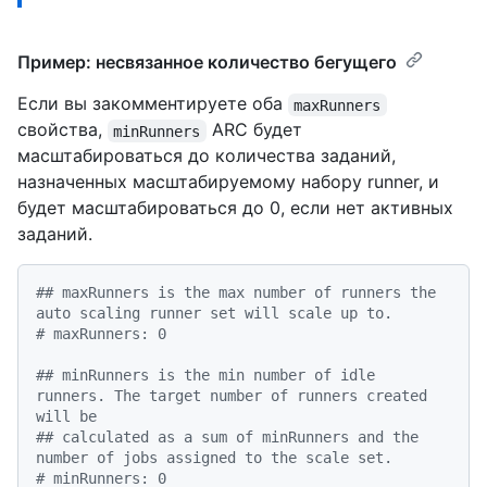
Пример: несвязанное количество бегущего
Если вы закомментируете оба
maxRunners
свойства,
ARC будет
minRunners
масштабироваться до количества заданий,
назначенных масштабируемому набору runner, и
будет масштабироваться до 0, если нет активных
заданий.
## maxRunners is the max number of runners the 
auto scaling runner set will scale up to.
# maxRunners: 0
## minRunners is the min number of idle 
runners. The target number of runners created 
will be
## calculated as a sum of minRunners and the 
number of jobs assigned to the scale set.
# minRunners: 0