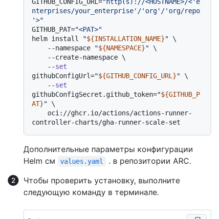
GITHUB_CONFIG_URL=
"http(s)://<HOSTNAME>/<'e
nterprises/your_enterprise'/'org'/'org/repo
'>"
GITHUB_PAT=
"<PAT>"
helm install 
"
${INSTALLATION_NAME}
"
 \

    --namespace 
"
${NAMESPACE}
"
 \

    --create-namespace \

    --
set
githubConfigUrl=
"
${GITHUB_CONFIG_URL}
"
 \

    --
set
githubConfigSecret.github_token=
"
${GITHUB_P
AT}
"
 \

    oci://ghcr.io/actions/actions-runner-
Дополнительные параметры конфигурации
Helm см
. в репозитории ARC.
values.yaml
Чтобы проверить установку, выполните
следующую команду в терминале.