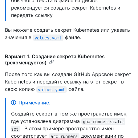
обычного текста в файле на диске,
рекомендуется создать секрет Kubernetes и
передать ссылку.
Вы можете создать секрет Kubernetes или указать
значения в
файле.
values.yaml
Вариант 1. Создание секрета Kubernetes
(рекомендуется)
После того как вы создали GitHub Appсвой секрет
Kubernetes и передайте ссылку на этот секрет в
свою копию
файла.
values.yaml
Примечание.
Создайте секрет в том же пространстве имен,
где установлена диаграмма
gha-runner-scale-
. В этом примере пространство имен
set
соответствует
документации по
arc-runners