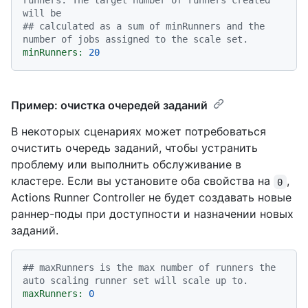
runners. The target number of runners created 
will be
## calculated as a sum of minRunners and the 
number of jobs assigned to the scale set.
minRunners:
20
Пример: очистка очередей заданий
В некоторых сценариях может потребоваться
очистить очередь заданий, чтобы устранить
проблему или выполнить обслуживание в
кластере. Если вы установите оба свойства на
,
0
Actions Runner Controller не будет создавать новые
раннер-поды при доступности и назначении новых
заданий.
## maxRunners is the max number of runners the 
auto scaling runner set will scale up to.
maxRunners:
0