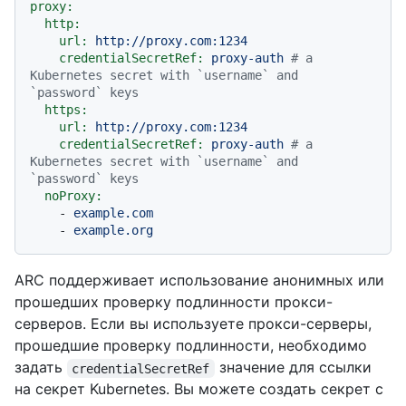
proxy:
http:
url:
http://proxy.com:1234
credentialSecretRef:
proxy-auth
# a 
Kubernetes secret with `username` and 
`password` keys
https:
url:
http://proxy.com:1234
credentialSecretRef:
proxy-auth
# a 
Kubernetes secret with `username` and 
`password` keys
noProxy:
-
example.com
-
example.org
ARC поддерживает использование анонимных или
прошедших проверку подлинности прокси-
серверов. Если вы используете прокси-серверы,
прошедшие проверку подлинности, необходимо
задать
значение для ссылки
credentialSecretRef
на секрет Kubernetes. Вы можете создать секрет с