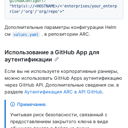
githubConfigUrl:
"http(s)://<HOSTNAME>/<'enterprises/your_enterp
rise'/'org'/'org/repo'>"
Дополнительные параметры конфигурации Helm
см
. в репозитории ARC.
values.yaml
Использование a GitHub App для
аутентификации
Если вы не используете корпоративные раннеры,
можно использовать GitHub Apps аутентификацию
через GitHub API. Дополнительные сведения см. в
разделе
Аутентификация ARC в API GitHub
.
Примечание.
Учитывая риск безопасности, связанный с
предоставлением закрытого ключа в виде