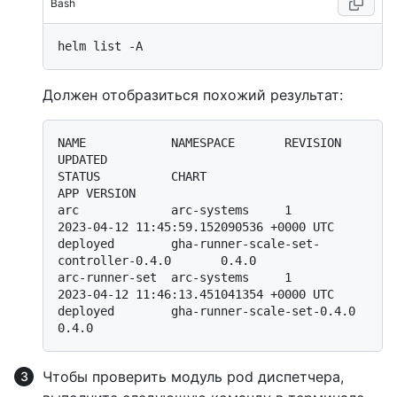
Bash
Должен отобразиться похожий результат:
NAME            NAMESPACE       REVISION        
UPDATED                                 
STATUS          CHART                                       
APP VERSION

arc             arc-systems     1               
2023-04-12 11:45:59.152090536 +0000 UTC 
deployed        gha-runner-scale-set-
controller-0.4.0       0.4.0

arc-runner-set  arc-systems     1               
2023-04-12 11:46:13.451041354 +0000 UTC 
deployed        gha-runner-scale-set-0.4.0                  
Чтобы проверить модуль pod диспетчера,