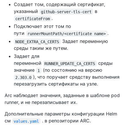
Создает том, содержащий сертификат,
указанный
в
github-server-tls-cert
.
certificateFrom
Подключает этот том по
пути
.
runnerMountPath/<certificate name>
Задает переменную
NODE_EXTRA_CA_CERTS
среды таким же путем.
Задает для
переменной
среды
RUNNER_UPDATE_CA_CERTS
значение
(по состоянию на версию
1
), что поручает средству выполнения
2.303.0
перезагрузить сертификаты на узле.
Arc наблюдает значения, заданные в шаблоне pod
runner, и не перезаписывает их.
Дополнительные параметры конфигурации Helm
см
. в репозитории ARC.
values.yaml