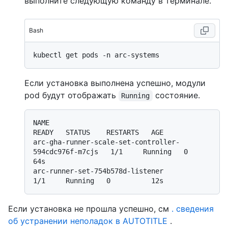
выполните следующую команду в терминале.
Bash
Если установка выполнена успешно, модули
pod будут отображать
состояние.
Running
NAME                                                   
READY   STATUS    RESTARTS   AGE

arc-gha-runner-scale-set-controller-
594cdc976f-m7cjs   1/1     Running   0          
64s

arc-runner-set-754b578d-listener                       
Если установка не прошла успешно, см
. сведения
об устранении неполадок в AUTOTITLE
.