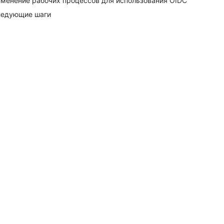
менение рабочих процессов для использования OIDC
едующие шаги