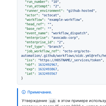
"run_number":
"10"
,

"run_attempt":
"2"
,

"runner_environment":
"github-hosted"
,

"actor":
"octocat"
,

"workflow":
"example-workflow"
,

"head_ref":
""
,

"base_ref":
""
,

"event_name":
"workflow_dispatch"
,

"enterprise":
"avocado-corp"
,

"enterprise_id":
"2"
,

"ref_type":
"branch"
,

"job_workflow_ref":
"octo-org/octo-
automation/.github/workflows/oidc.yml@refs/h
"iss":
"https://HOSTNAME/_services/token"
,

"nbf":
1632492967
,

"exp":
1632493867
,

"iat":
1632493567
Примечание.
Утверждение
в этом примере использ
sub