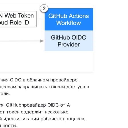
ния OIDC в облачном провайдере,
цессам запрашивать токены доступа в
оли.
ся, GitHubпровайдер OIDC от A
тот токен содержит несколько
й идентификации рабочего процесса,
нности.