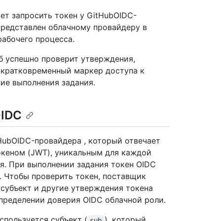
ет запросить токен у GitHubOIDC-
представлен облачному провайдеру в
рабочего процесса.
б успешно проверит утверждения,
т кратковременный маркер доступа к
ние выполнения задания.
OIDC
HubOIDC-провайдера , который отвечает
кеном (JWT), уникальным для каждой
ся. При выполнении задания токен OIDC
. Чтобы проверить токен, поставщик
 субъект и другие утверждения токена
пределении доверия OIDC облачной роли.
спользуется субъект (
), который
sub