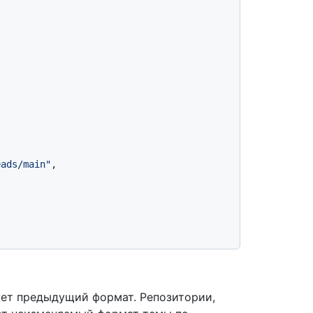
eads/main"
,

ует предыдущий формат. Репозитории,