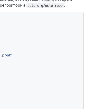
репозитории
.
octo-org/octo-repo
t:prod"
,
