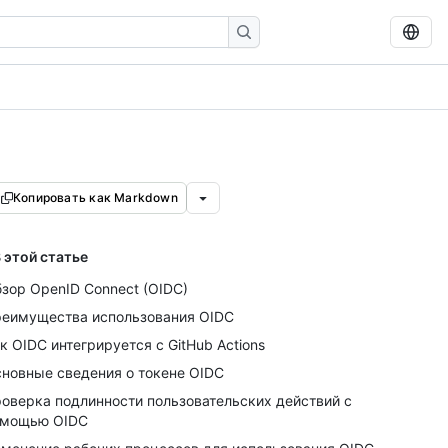
Копировать как Markdown
 этой статье
зор OpenID Connect (OIDC)
еимущества использования OIDC
к OIDC интегрируется с GitHub Actions
новные сведения о токене OIDC
оверка подлинности пользовательских действий с
омощью OIDC