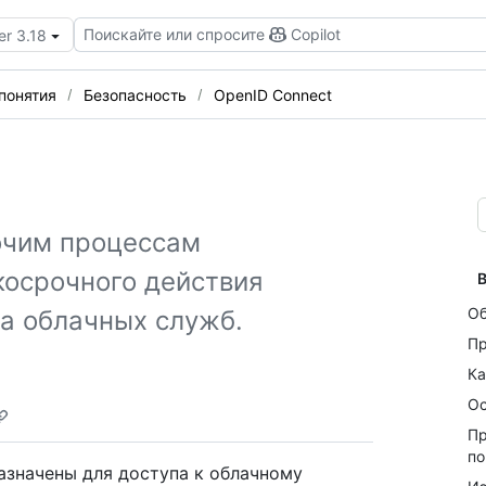
Поискайте или спросите
Copilot
er 3.18
понятия
Безопасность
OpenID Connect
очим процессам
косрочного действия
В
Об
а облачных служб.
Пр
Ка
Ос
Пр
п
азначены для доступа к облачному