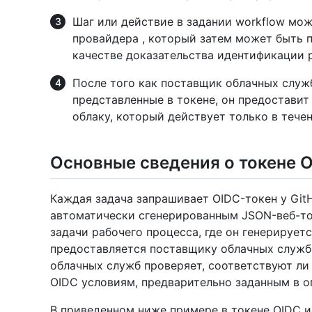
Шаг или действие в задании workflow мож
провайдера , который затем может быть 
качестве доказательства идентификации 
После того как поставщик облачных служ
представленные в токене, он предостави
облаку, который действует только в тече
Основные сведения о токене 
Каждая задача запрашивает OIDC-токен у Git
автоматически сгенерированным JSON-веб-то
задачи рабочего процесса, где он генерирует
предоставляется поставщику облачных служб
облачных служб проверяет, соответствуют ли
OIDC условиям, предварительно заданным в о
В приведенном ниже примере в токене OIDC и