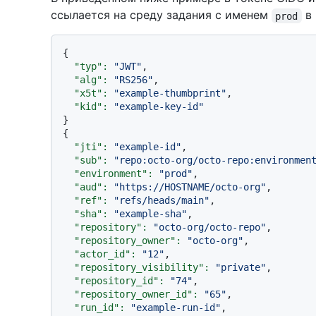
ссылается на среду задания с именем
в 
prod
{

"typ":
"JWT"
,

"alg":
"RS256"
,

"x5t":
"example-thumbprint"
,

"kid":
"example-key-id"
}

{

"jti":
"example-id"
,

"sub":
"repo:octo-org/octo-repo:environmen
"environment":
"prod"
,

"aud":
"https://HOSTNAME/octo-org"
,

"ref":
"refs/heads/main"
,

"sha":
"example-sha"
,

"repository":
"octo-org/octo-repo"
,

"repository_owner":
"octo-org"
,

"actor_id":
"12"
,

"repository_visibility":
"private"
,

"repository_id":
"74"
,

"repository_owner_id":
"65"
,

"run_id":
"example-run-id"
,
