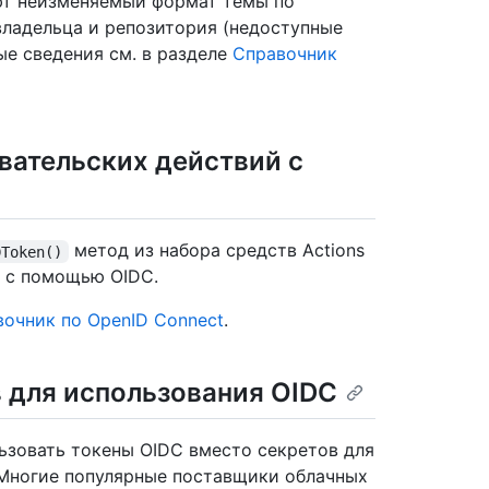
уют неизменяемый формат темы по
ладельца и репозитория (недоступные
ные сведения см. в разделе
Справочник
вательских действий с
метод из набора средств Actions
DToken()
 с помощью OIDC.
очник по OpenID Connect
.
 для использования OIDC
льзовать токены OIDC вместо секретов для
Многие популярные поставщики облачных