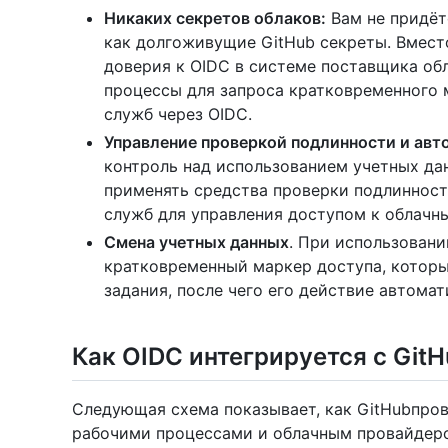
Никаких секретов облаков:
Вам не придёт
как долгоживущие GitHub секреты. Вмест
доверия к OIDC в системе поставщика обл
процессы для запроса кратковременного 
служб через OIDC.
Управление проверкой подлинности и авт
контроль над использованием учетных д
применять средства проверки подлиннос
служб для управления доступом к облачн
Смена учетных данных
. При использован
кратковременный маркер доступа, которы
задания, после чего его действие автомат
Как OIDC интегрируется с GitH
Следующая схема показывает, как GitHubпро
рабочими процессами и облачным провайдер