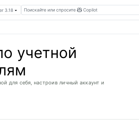
Поискайте или спросите
Copilot
er 3.18
по учетной
илям
ой для себя, настроив личный аккаунт и