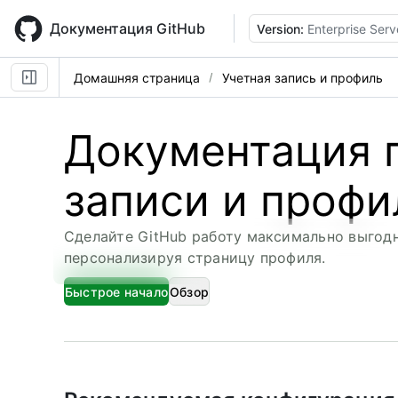
Skip
to
Документация GitHub
Version:
Enterprise Serv
main
content
Домашняя страница
Учетная запись и профиль
Документация 
записи и проф
Сделайте GitHub работу максимально выгодн
персонализируя страницу профиля.
Быстрое начало
Обзор