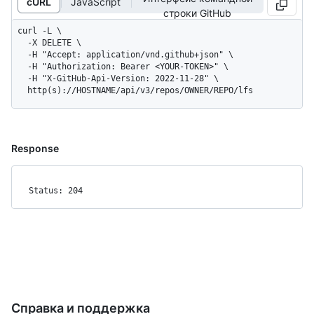
cURL
JavaScript
строки GitHub
curl -L \

  -X DELETE \

  -H "Accept: application/vnd.github+json" \

  -H "Authorization: Bearer <YOUR-TOKEN>" \

  -H "X-GitHub-Api-Version: 2022-11-28" \

  http(s)://HOSTNAME/api/v3/repos/OWNER/REPO/lfs
Response
Status: 204
Справка и поддержка