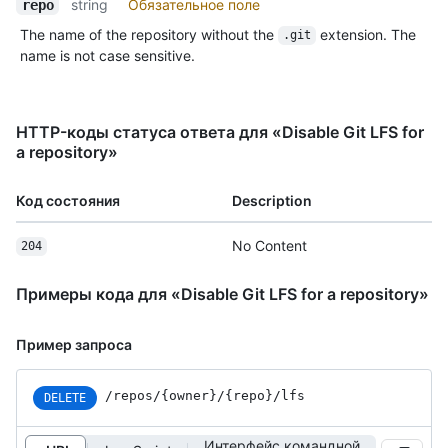
string
Обязательное поле
repo
The name of the repository without the
extension. The
.git
name is not case sensitive.
HTTP-коды статуса ответа для «Disable Git LFS for
a repository»
Код состояния
Description
No Content
204
Примеры кода для «Disable Git LFS for a repository»
Пример запроса
/repos/{owner}/{repo}/lfs
DELETE
Интерфейс командной