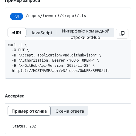
Пример запроса
/repos/{owner}/{repo}/lfs
PUT
Интерфейс командной
cURL
JavaScript
строки GitHub
curl -L \

  -X PUT \

  -H "Accept: application/vnd.github+json" \

  -H "Authorization: Bearer <YOUR-TOKEN>" \

  -H "X-GitHub-Api-Version: 2022-11-28" \

  http(s)://HOSTNAME/api/v3/repos/OWNER/REPO/lfs
Accepted
Пример отклика
Схема ответа
Status: 202