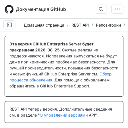
Skip
to
Документация GitHub
main
content
Домашняя страница
REST API
Репозитории
Имя., Тип,
Имя., Тип,
Имя., Тип,
Имя., Тип,
Description
Description
Description
Description
Эта версия GitHub Enterprise Server будет
прекращена
2026-08-25
.
Снятые релизы не
поддерживаются. Исправления выпускаться не будут
даже при критических проблемах безопасности. Для
лучшей производительности, повышения безопасности
и новых функций GitHub Enterprise Server см.
Обзор
процесса обновления
. Для помощи с обновлением
обращайтесь в GitHub Enterprise Support.
REST API теперь версия.
Дополнительные сведения
см. в разделе "
О управлении версиями
API".