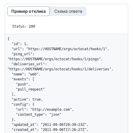
Пример отклика
Схема ответа
Status: 200
{

  "id": 1,

  "url": "https://HOSTNAME/orgs/octocat/hooks/1",

  "ping_url": 
"https://HOSTNAME/orgs/octocat/hooks/1/pings",

  "deliveries_url": 
"https://HOSTNAME/orgs/octocat/hooks/1/deliveries",

  "name": "web",

  "events": [

    "push",

    "pull_request"

  ],

  "active": true,

  "config": {

    "url": "http://example.com",

    "content_type": "json"

  },

  "updated_at": "2011-09-06T20:39:23Z",

  "created_at": "2011-09-06T17:26:27Z",
