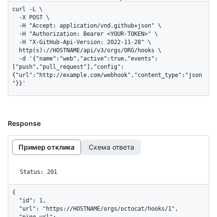
curl -L \

  -X POST \

  -H "Accept: application/vnd.github+json" \

  -H "Authorization: Bearer <YOUR-TOKEN>" \

  -H "X-GitHub-Api-Version: 2022-11-28" \

  http(s)://HOSTNAME/api/v3/orgs/ORG/hooks \

  -d '{"name":"web","active":true,"events":
["push","pull_request"],"config":
{"url":"http://example.com/webhook","content_type":"json
"}}'
Response
Пример отклика
Схема ответа
Status: 201
{

  "id": 1,

  "url": "https://HOSTNAME/orgs/octocat/hooks/1",

  "ping_url": 