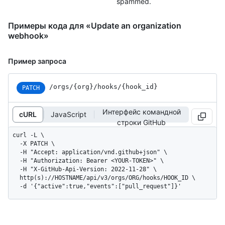
spammed.
Примеры кода для «Update an organization
webhook»
Пример запроса
/orgs
/{org}
/hooks
/{hook_
id}
PATCH
Интерфейс командной
cURL
JavaScript
строки GitHub
curl -L \

  -X PATCH \

  -H "Accept: application/vnd.github+json" \

  -H "Authorization: Bearer <YOUR-TOKEN>" \

  -H "X-GitHub-Api-Version: 2022-11-28" \

  http(s)://HOSTNAME/api/v3/orgs/ORG/hooks/HOOK_ID \

  -d '{"active":true,"events":["pull_request"]}'