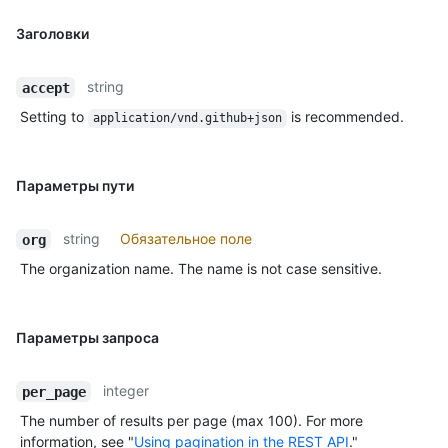
Заголовки
string
accept
Setting to
is recommended.
application/vnd.github+json
Параметры пути
string
Обязательное поле
org
The organization name. The name is not case sensitive.
Параметры запроса
integer
per_page
The number of results per page (max 100). For more
information, see "
Using pagination in the REST API
."