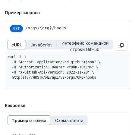
Пример запроса
/orgs/{org}/hooks
GET
Интерфейс командной
cURL
JavaScript
строки GitHub
curl -L \

  -H "Accept: application/vnd.github+json" \

  -H "Authorization: Bearer <YOUR-TOKEN>" \

  -H "X-GitHub-Api-Version: 2022-11-28" \

  http(s)://HOSTNAME/api/v3/orgs/ORG/hooks
Response
Пример отклика
Схема ответа