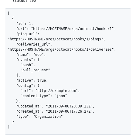
Status: 200
[

  {

    "id": 1,

    "url": "https://HOSTNAME/orgs/octocat/hooks/1",

    "ping_url": 
"https://HOSTNAME/orgs/octocat/hooks/1/pings",

    "deliveries_url": 
"https://HOSTNAME/orgs/octocat/hooks/1/deliveries",

    "name": "web",

    "events": [

      "push",

      "pull_request"

    ],

    "active": true,

    "config": {

      "url": "http://example.com",

      "content_type": "json"

    },

    "updated_at": "2011-09-06T20:39:23Z",

    "created_at": "2011-09-06T17:26:27Z",

    "type": "Organization"

  }

]