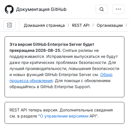
Skip
to
Документация GitHub
main
content
Домашняя страница
REST API
Организации
Имя., Тип,
Имя., Тип,
Имя., Тип,
Имя., Тип,
Имя., Тип,
Имя., Тип,
Имя., Тип,
Имя., Тип,
Имя., Тип,
Имя., Тип,
Имя., Тип,
Имя., Тип,
Имя., Тип,
Имя., Тип,
Имя., Тип,
Имя., Тип,
Имя., Тип,
Имя., Тип,
Имя., Тип,
Имя., Тип,
Имя., Тип,
Имя., Тип,
Имя., Тип,
Имя., Тип,
Имя., Тип,
Имя., Тип,
Имя., Тип,
Description
Description
Description
Description
Description
Description
Description
Description
Description
Description
Description
Description
Description
Description
Description
Description
Description
Description
Description
Description
Description
Description
Description
Description
Description
Description
Description
Эта версия GitHub Enterprise Server будет
прекращена
2026-08-25
.
Снятые релизы не
поддерживаются. Исправления выпускаться не будут
даже при критических проблемах безопасности. Для
лучшей производительности, повышения безопасности
и новых функций GitHub Enterprise Server см.
Обзор
процесса обновления
. Для помощи с обновлением
обращайтесь в GitHub Enterprise Support.
REST API теперь версия.
Дополнительные сведения
см. в разделе "
О управлении версиями
API".