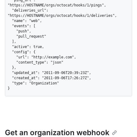
"https://HOSTNAME/orgs/octocat/hooks/1/pings",

  "deliveries_url": 
"https://HOSTNAME/orgs/octocat/hooks/1/deliveries",

  "name": "web",

  "events": [

    "push",

    "pull_request"

  ],

  "active": true,

  "config": {

    "url": "http://example.com",

    "content_type": "json"

  },

  "updated_at": "2011-09-06T20:39:23Z",

  "created_at": "2011-09-06T17:26:27Z",

  "type": "Organization"

}
Get an organization webhook