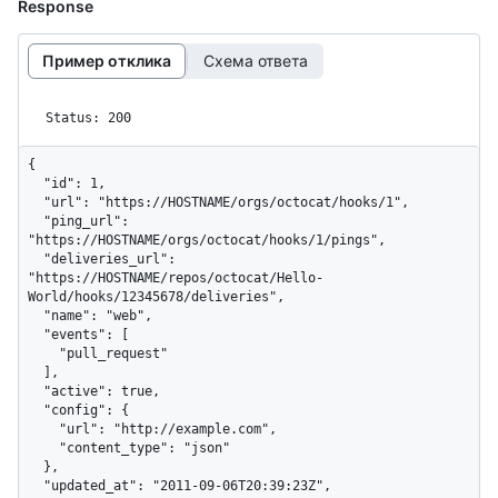
Response
Пример отклика
Схема ответа
Status: 200
{

  "id": 1,

  "url": "https://HOSTNAME/orgs/octocat/hooks/1",

  "ping_url": 
"https://HOSTNAME/orgs/octocat/hooks/1/pings",

  "deliveries_url": 
"https://HOSTNAME/repos/octocat/Hello-
World/hooks/12345678/deliveries",

  "name": "web",

  "events": [

    "pull_request"

  ],

  "active": true,

  "config": {

    "url": "http://example.com",

    "content_type": "json"

  },

  "updated_at": "2011-09-06T20:39:23Z",
