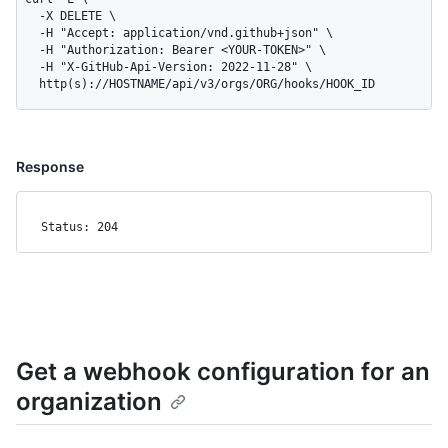
  -X DELETE \

  -H "Accept: application/vnd.github+json" \

  -H "Authorization: Bearer <YOUR-TOKEN>" \

  -H "X-GitHub-Api-Version: 2022-11-28" \

  http(s)://HOSTNAME/api/v3/orgs/ORG/hooks/HOOK_ID
Response
Status: 204
Get a webhook configuration for an
organization