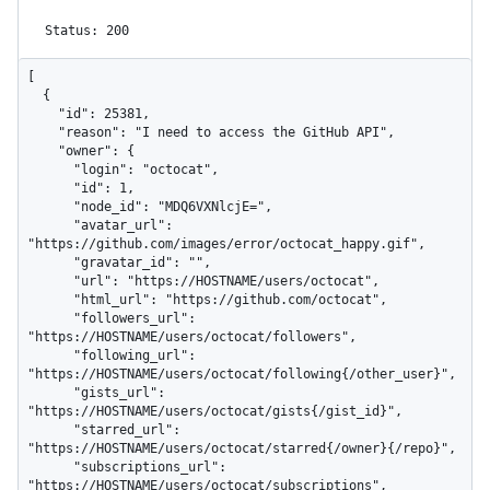
Status: 200
[

  {

    "id": 25381,

    "reason": "I need to access the GitHub API",

    "owner": {

      "login": "octocat",

      "id": 1,

      "node_id": "MDQ6VXNlcjE=",

      "avatar_url": 
"https://github.com/images/error/octocat_happy.gif",

      "gravatar_id": "",

      "url": "https://HOSTNAME/users/octocat",

      "html_url": "https://github.com/octocat",

      "followers_url": 
"https://HOSTNAME/users/octocat/followers",

      "following_url": 
"https://HOSTNAME/users/octocat/following{/other_user}",

      "gists_url": 
"https://HOSTNAME/users/octocat/gists{/gist_id}",

      "starred_url": 
"https://HOSTNAME/users/octocat/starred{/owner}{/repo}",

      "subscriptions_url": 
"https://HOSTNAME/users/octocat/subscriptions",
