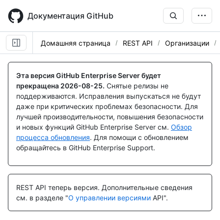
Skip
to
Документация GitHub
main
content
Домашняя страница
REST API
Организации
Имя., Тип,
Имя., Тип,
Имя., Тип,
Имя., Тип,
Имя., Тип,
Имя., Тип,
Имя., Тип,
Имя., Тип,
Имя., Тип,
Имя., Тип,
Имя., Тип,
Имя., Тип,
Имя., Тип,
Имя., Тип,
Имя., Тип,
Имя., Тип,
Имя., Тип,
Имя., Тип,
Имя., Тип,
Имя., Тип,
Имя., Тип,
Имя., Тип,
Имя., Тип,
Имя., Тип,
Description
Description
Description
Description
Description
Description
Description
Description
Description
Description
Description
Description
Description
Description
Description
Description
Description
Description
Description
Description
Description
Description
Description
Description
Эта версия GitHub Enterprise Server будет
прекращена
2026-08-25
.
Снятые релизы не
поддерживаются. Исправления выпускаться не будут
даже при критических проблемах безопасности. Для
лучшей производительности, повышения безопасности
и новых функций GitHub Enterprise Server см.
Обзор
процесса обновления
. Для помощи с обновлением
обращайтесь в GitHub Enterprise Support.
REST API теперь версия.
Дополнительные сведения
см. в разделе "
О управлении версиями
API".