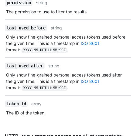
string
permission
The permission to use to filter the results.
string
last_used_before
Only show fine-grained personal access tokens used before
the given time. This is a timestamp in
ISO 8601
format:
.
YYYY-MM-DDTHH:MM:SSZ
string
last_used_after
Only show fine-grained personal access tokens used after
the given time. This is a timestamp in
ISO 8601
format:
.
YYYY-MM-DDTHH:MM:SSZ
array
token_id
The ID of the token