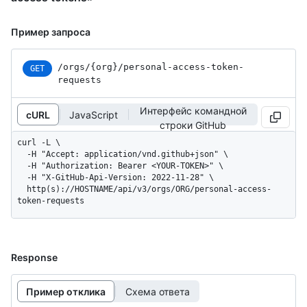
Пример запроса
/orgs
/{org}
/personal-access-token-
GET
requests
Интерфейс командной
cURL
JavaScript
строки GitHub
curl -L \

  -H "Accept: application/vnd.github+json" \

  -H "Authorization: Bearer <YOUR-TOKEN>" \

  -H "X-GitHub-Api-Version: 2022-11-28" \

  http(s)://HOSTNAME/api/v3/orgs/ORG/personal-access-
token-requests
Response
Пример отклика
Схема ответа