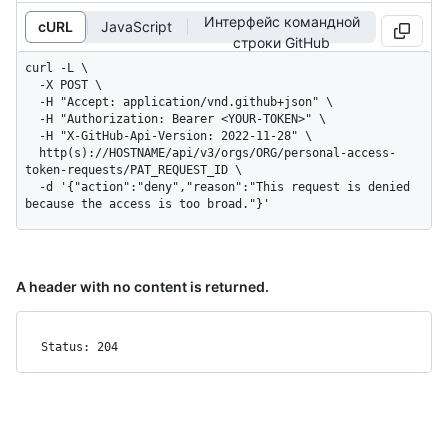
Интерфейс командной
cURL
JavaScript
строки GitHub
curl -L \

  -X POST \

  -H "Accept: application/vnd.github+json" \

  -H "Authorization: Bearer <YOUR-TOKEN>" \

  -H "X-GitHub-Api-Version: 2022-11-28" \

  http(s)://HOSTNAME/api/v3/orgs/ORG/personal-access-
token-requests/PAT_REQUEST_ID \

  -d '{"action":"deny","reason":"This request is denied 
because the access is too broad."}'
A header with no content is returned.
Status: 204