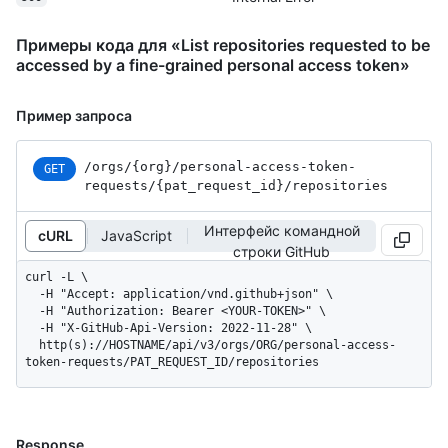
Примеры кода для «List repositories requested to be
accessed by a fine-grained personal access token»
Пример запроса
/orgs
/{org}
/personal-access-token-
GET
requests
/{pat_
request_
id}
/repositories
Интерфейс командной
cURL
JavaScript
строки GitHub
curl -L \

  -H "Accept: application/vnd.github+json" \

  -H "Authorization: Bearer <YOUR-TOKEN>" \

  -H "X-GitHub-Api-Version: 2022-11-28" \

  http(s)://HOSTNAME/api/v3/orgs/ORG/personal-access-
token-requests/PAT_REQUEST_ID/repositories
Response