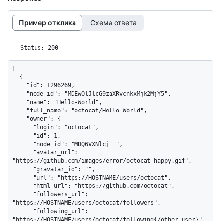
Пример отклика
Схема ответа
Status: 200
[

  {

    "id": 1296269,

    "node_id": "MDEwOlJlcG9zaXRvcnkxMjk2MjY5",

    "name": "Hello-World",

    "full_name": "octocat/Hello-World",

    "owner": {

      "login": "octocat",

      "id": 1,

      "node_id": "MDQ6VXNlcjE=",

      "avatar_url": 
"https://github.com/images/error/octocat_happy.gif",

      "gravatar_id": "",

      "url": "https://HOSTNAME/users/octocat",

      "html_url": "https://github.com/octocat",

      "followers_url": 
"https://HOSTNAME/users/octocat/followers",

      "following_url": 
"https://HOSTNAME/users/octocat/following{/other_user}",
