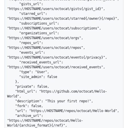
      "gists_url": 
"https://HOSTNAME/users/octocat/gists{/gist_id}",

      "starred_url": 
"https://HOSTNAME/users/octocat/starred{/owner}{/repo}",

      "subscriptions_url": 
"https://HOSTNAME/users/octocat/subscriptions",

      "organizations_url": 
"https://HOSTNAME/users/octocat/orgs",

      "repos_url": 
"https://HOSTNAME/users/octocat/repos",

      "events_url": 
"https://HOSTNAME/users/octocat/events{/privacy}",

      "received_events_url": 
"https://HOSTNAME/users/octocat/received_events",

      "type": "User",

      "site_admin": false

    },

    "private": false,

    "html_url": "https://github.com/octocat/Hello-
World",

    "description": "This your first repo!",

    "fork": false,

    "url": "https://HOSTNAME/repos/octocat/Hello-World",

    "archive_url": 
"https://HOSTNAME/repos/octocat/Hello-
World/{archive_format}{/ref}",
