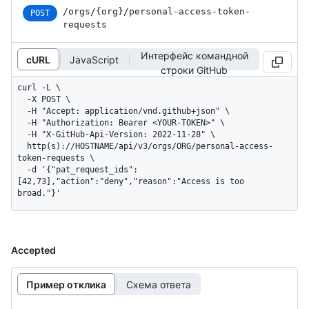
/orgs
/{org}
/personal-access-token-
POST
requests
Интерфейс командной
cURL
JavaScript
строки GitHub
curl -L \

  -X POST \

  -H "Accept: application/vnd.github+json" \

  -H "Authorization: Bearer <YOUR-TOKEN>" \

  -H "X-GitHub-Api-Version: 2022-11-28" \

  http(s)://HOSTNAME/api/v3/orgs/ORG/personal-access-
token-requests \

  -d '{"pat_request_ids":
[42,73],"action":"deny","reason":"Access is too 
broad."}'
Accepted
Пример отклика
Схема ответа