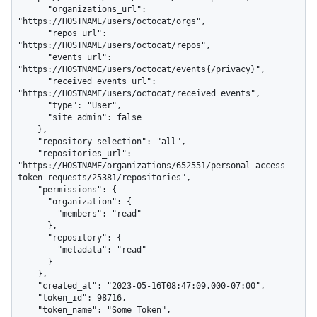
      "organizations_url": 
"https://HOSTNAME/users/octocat/orgs",

      "repos_url": 
"https://HOSTNAME/users/octocat/repos",

      "events_url": 
"https://HOSTNAME/users/octocat/events{/privacy}",

      "received_events_url": 
"https://HOSTNAME/users/octocat/received_events",

      "type": "User",

      "site_admin": false

    },

    "repository_selection": "all",

    "repositories_url": 
"https://HOSTNAME/organizations/652551/personal-access-
token-requests/25381/repositories",

    "permissions": {

      "organization": {

        "members": "read"

      },

      "repository": {

        "metadata": "read"

      }

    },

    "created_at": "2023-05-16T08:47:09.000-07:00",

    "token_id": 98716,

    "token_name": "Some Token",
