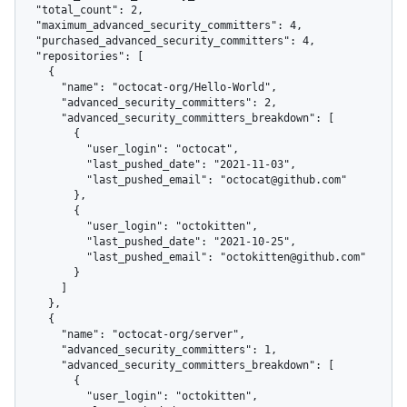
  "total_count": 2,

  "maximum_advanced_security_committers": 4,

  "purchased_advanced_security_committers": 4,

  "repositories": [

    {

      "name": "octocat-org/Hello-World",

      "advanced_security_committers": 2,

      "advanced_security_committers_breakdown": [

        {

          "user_login": "octocat",

          "last_pushed_date": "2021-11-03",

          "last_pushed_email": "octocat@github.com"

        },

        {

          "user_login": "octokitten",

          "last_pushed_date": "2021-10-25",

          "last_pushed_email": "octokitten@github.com"

        }

      ]

    },

    {

      "name": "octocat-org/server",

      "advanced_security_committers": 1,

      "advanced_security_committers_breakdown": [

        {

          "user_login": "octokitten",
