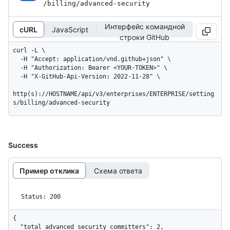
/billing
/advanced-security
Интерфейс командной
cURL
JavaScript
строки GitHub
curl -L \

  -H "Accept: application/vnd.github+json" \

  -H "Authorization: Bearer <YOUR-TOKEN>" \

  -H "X-GitHub-Api-Version: 2022-11-28" \

http(s)://HOSTNAME/api/v3/enterprises/ENTERPRISE/setting
s/billing/advanced-security
Success
Пример отклика
Схема ответа
Status: 200
{

  "total_advanced_security_committers": 2,
