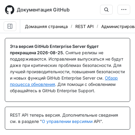
Skip
to
Документация GitHub
main
content
Домашняя страница
REST API
Администриров
Имя., Тип,
Имя., Тип,
Имя., Тип,
Description
Description
Description
Эта версия GitHub Enterprise Server будет
прекращена
2026-08-25
.
Снятые релизы не
поддерживаются. Исправления выпускаться не будут
даже при критических проблемах безопасности. Для
лучшей производительности, повышения безопасности
и новых функций GitHub Enterprise Server см.
Обзор
процесса обновления
. Для помощи с обновлением
обращайтесь в GitHub Enterprise Support.
REST API теперь версия.
Дополнительные сведения
см. в разделе "
О управлении версиями
API".