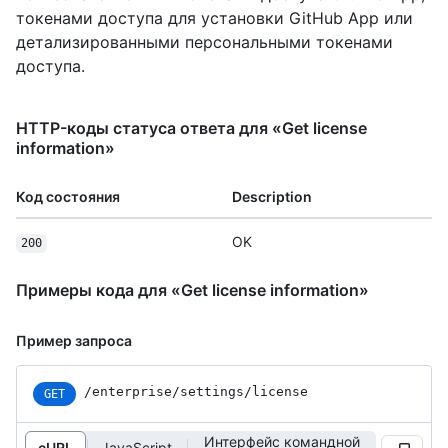
токенами доступа для установки GitHub App или
детализированными персональными токенами
доступа.
HTTP-коды статуса ответа для «Get license
information»
Код состояния
Description
OK
200
Примеры кода для «Get license information»
Пример запроса
/enterprise
/settings
/license
GET
Интерфейс командной
cURL
JavaScript