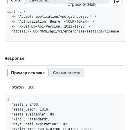
строки GitHub
curl -L \

  -H "Accept: application/vnd.github+json" \

  -H "Authorization: Bearer <YOUR-TOKEN>" \

  -H "X-GitHub-Api-Version: 2022-11-28" \

  http(s)://HOSTNAME/api/v3/enterprise/settings/license
Response
Пример отклика
Схема ответа
Status: 200
{

  "seats": 1400,

  "seats_used": 1316,

  "seats_available": 84,

  "kind": "standard",

  "days_until_expiration": 365,

  "expire_at": "2016/02/06 12:41:52 -0600"
