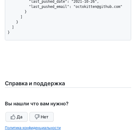
          "last_pushed_date": "2021-10-26",

          "last_pushed_email": "octokitten@github.com"

        }

      ]

    }

  ]

}
Справка и поддержка
Вы нашли что вам нужно?
Да
Нет
Политика конфиденциальности