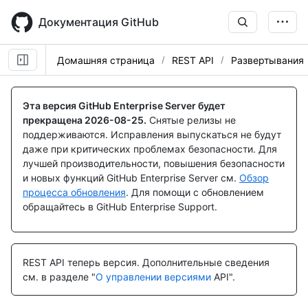
Skip
to
Документация GitHub
main
content
Домашняя страница
REST API
Развертывания
Имя., Тип,
Имя., Тип,
Имя., Тип,
Имя., Тип,
Имя., Тип,
Имя., Тип,
Имя., Тип,
Имя., Тип,
Имя., Тип,
Имя., Тип,
Description
Description
Description
Description
Description
Description
Description
Description
Description
Description
Эта версия GitHub Enterprise Server будет
прекращена
2026-08-25
.
Снятые релизы не
поддерживаются. Исправления выпускаться не будут
даже при критических проблемах безопасности. Для
лучшей производительности, повышения безопасности
и новых функций GitHub Enterprise Server см.
Обзор
процесса обновления
. Для помощи с обновлением
обращайтесь в GitHub Enterprise Support.
REST API теперь версия.
Дополнительные сведения
см. в разделе "
О управлении версиями
API".