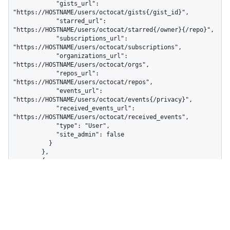
            "gists_url": 
"https://HOSTNAME/users/octocat/gists{/gist_id}",

            "starred_url": 
"https://HOSTNAME/users/octocat/starred{/owner}{/repo}",

            "subscriptions_url": 
"https://HOSTNAME/users/octocat/subscriptions",

            "organizations_url": 
"https://HOSTNAME/users/octocat/orgs",

            "repos_url": 
"https://HOSTNAME/users/octocat/repos",

            "events_url": 
"https://HOSTNAME/users/octocat/events{/privacy}",

            "received_events_url": 
"https://HOSTNAME/users/octocat/received_events",

            "type": "User",

            "site_admin": false

          }

        },

        {

          "type": "Team",

          "reviewer": {

            "id": 1,

            "node_id": "MDQ6VGVhbTE=",

            "url": "https://HOSTNAME/teams/1",

            "html_url": 
"https://github.com/orgs/github/teams/justice-league",
