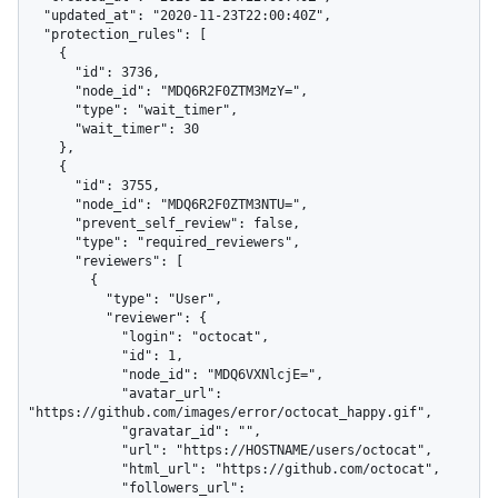
  "updated_at": "2020-11-23T22:00:40Z",

  "protection_rules": [

    {

      "id": 3736,

      "node_id": "MDQ6R2F0ZTM3MzY=",

      "type": "wait_timer",

      "wait_timer": 30

    },

    {

      "id": 3755,

      "node_id": "MDQ6R2F0ZTM3NTU=",

      "prevent_self_review": false,

      "type": "required_reviewers",

      "reviewers": [

        {

          "type": "User",

          "reviewer": {

            "login": "octocat",

            "id": 1,

            "node_id": "MDQ6VXNlcjE=",

            "avatar_url": 
"https://github.com/images/error/octocat_happy.gif",

            "gravatar_id": "",

            "url": "https://HOSTNAME/users/octocat",

            "html_url": "https://github.com/octocat",

            "followers_url": 