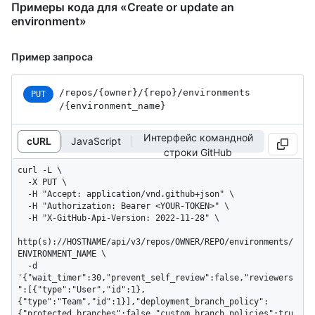
Примеры кода для «Create or update an
environment»
Пример запроса
/repos
/{owner}
/{repo}
/environments
PUT
/{environment_
name}
Интерфейс командной
cURL
JavaScript
строки GitHub
curl -L \

  -X PUT \

  -H "Accept: application/vnd.github+json" \

  -H "Authorization: Bearer <YOUR-TOKEN>" \

  -H "X-GitHub-Api-Version: 2022-11-28" \

http(s)://HOSTNAME/api/v3/repos/OWNER/REPO/environments/
ENVIRONMENT_NAME \

  -d 
'{"wait_timer":30,"prevent_self_review":false,"reviewers
":[{"type":"User","id":1},
{"type":"Team","id":1}],"deployment_branch_policy":
{"protected_branches":false,"custom_branch_policies":tru