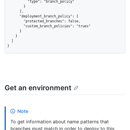
          "type": "branch_policy"

        }

      ],

      "deployment_branch_policy": {

        "protected_branches": false,

        "custom_branch_policies": "trues"

      }

    }

  ]

}
Get an environment
Note
To get information about name patterns that
branches must match in order to deploy to this