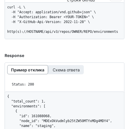
curl -L \

  -H "Accept: application/vnd.github+json" \

  -H "Authorization: Bearer <YOUR-TOKEN>" \

  -H "X-GitHub-Api-Version: 2022-11-28" \

http(s)://HOSTNAME/api/v3/repos/OWNER/REPO/environments
Response
Пример отклика
Схема ответа
Status: 200
{

  "total_count": 1,

  "environments": [

    {

      "id": 161088068,

      "node_id": "MDExOkVudmlyb25tZW50MTYxMDg4MDY4",

      "name": "staging",
