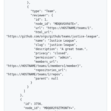
            },

            {

              "type": "Team",

              "reviewer": {

                "id": 1,

                "node_id": "MDQ6VGVhbTE=",

                "url": "https://HOSTNAME/teams/1",

                "html_url": 
"https://github.com/orgs/github/teams/justice-league",

                "name": "Justice League",

                "slug": "justice-league",

                "description": "A great team.",

                "privacy": "closed",

                "permission": "admin",

                "members_url": 
"https://HOSTNAME/teams/1/members{/member}",

                "repositories_url": 
"https://HOSTNAME/teams/1/repos",

                "parent": null

              }

            }

          ]

        },

        {

          "id": 3756,

          "node_id": "MDQ6R2F0ZTM3NTY=",
