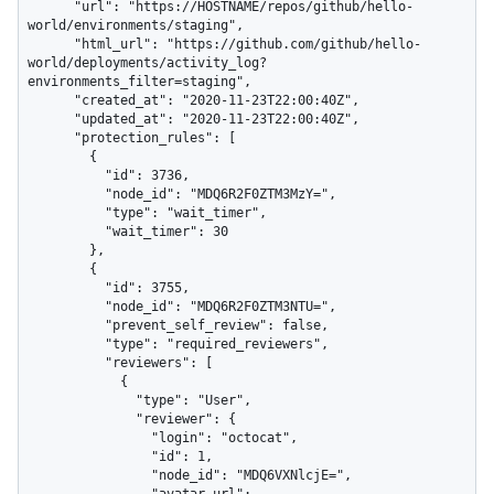
      "url": "https://HOSTNAME/repos/github/hello-
world/environments/staging",

      "html_url": "https://github.com/github/hello-
world/deployments/activity_log?
environments_filter=staging",

      "created_at": "2020-11-23T22:00:40Z",

      "updated_at": "2020-11-23T22:00:40Z",

      "protection_rules": [

        {

          "id": 3736,

          "node_id": "MDQ6R2F0ZTM3MzY=",

          "type": "wait_timer",

          "wait_timer": 30

        },

        {

          "id": 3755,

          "node_id": "MDQ6R2F0ZTM3NTU=",

          "prevent_self_review": false,

          "type": "required_reviewers",

          "reviewers": [

            {

              "type": "User",

              "reviewer": {

                "login": "octocat",

                "id": 1,

                "node_id": "MDQ6VXNlcjE=",
