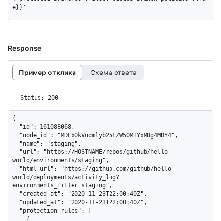
e}}'
Response
Пример отклика
Схема ответа
Status: 200
{

  "id": 161088068,

  "node_id": "MDExOkVudmlyb25tZW50MTYxMDg4MDY4",

  "name": "staging",

  "url": "https://HOSTNAME/repos/github/hello-
world/environments/staging",

  "html_url": "https://github.com/github/hello-
world/deployments/activity_log?
environments_filter=staging",

  "created_at": "2020-11-23T22:00:40Z",

  "updated_at": "2020-11-23T22:00:40Z",

  "protection_rules": [

    {
