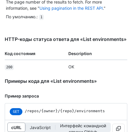
The page number of the results to fetch. For more
information, see "
Using pagination in the REST API
."
По умолчанию.
:
1
HTTP-коды статуса ответа для «List environments»
Код состояния
Description
OK
200
Примеры кода для «List environments»
Пример запроса
/repos
/{owner}
/{repo}
/environments
GET
Интерфейс командной
cURL
JavaScript
строки GitHub