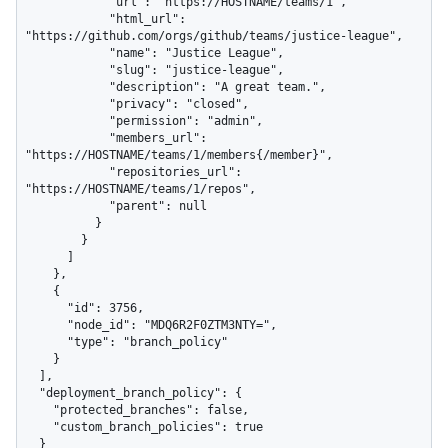
            "url": "https://HOSTNAME/teams/1",

            "html_url": 
"https://github.com/orgs/github/teams/justice-league",

            "name": "Justice League",

            "slug": "justice-league",

            "description": "A great team.",

            "privacy": "closed",

            "permission": "admin",

            "members_url": 
"https://HOSTNAME/teams/1/members{/member}",

            "repositories_url": 
"https://HOSTNAME/teams/1/repos",

            "parent": null

          }

        }

      ]

    },

    {

      "id": 3756,

      "node_id": "MDQ6R2F0ZTM3NTY=",

      "type": "branch_policy"

    }

  ],

  "deployment_branch_policy": {

    "protected_branches": false,

    "custom_branch_policies": true

  }
