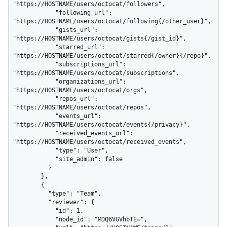
"https://HOSTNAME/users/octocat/followers",

            "following_url": 
"https://HOSTNAME/users/octocat/following{/other_user}",

            "gists_url": 
"https://HOSTNAME/users/octocat/gists{/gist_id}",

            "starred_url": 
"https://HOSTNAME/users/octocat/starred{/owner}{/repo}",

            "subscriptions_url": 
"https://HOSTNAME/users/octocat/subscriptions",

            "organizations_url": 
"https://HOSTNAME/users/octocat/orgs",

            "repos_url": 
"https://HOSTNAME/users/octocat/repos",

            "events_url": 
"https://HOSTNAME/users/octocat/events{/privacy}",

            "received_events_url": 
"https://HOSTNAME/users/octocat/received_events",

            "type": "User",

            "site_admin": false

          }

        },

        {

          "type": "Team",

          "reviewer": {

            "id": 1,

            "node_id": "MDQ6VGVhbTE=",
