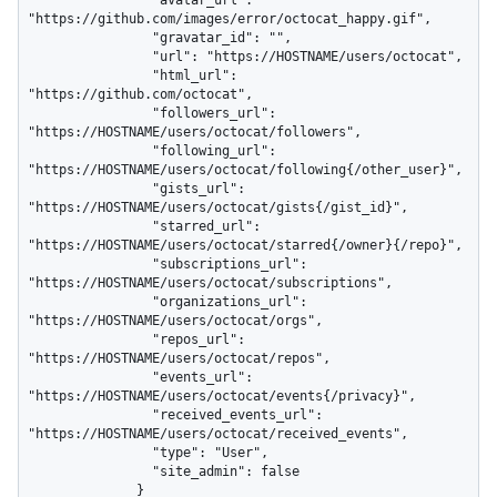
                "avatar_url": 
"https://github.com/images/error/octocat_happy.gif",

                "gravatar_id": "",

                "url": "https://HOSTNAME/users/octocat",

                "html_url": 
"https://github.com/octocat",

                "followers_url": 
"https://HOSTNAME/users/octocat/followers",

                "following_url": 
"https://HOSTNAME/users/octocat/following{/other_user}",

                "gists_url": 
"https://HOSTNAME/users/octocat/gists{/gist_id}",

                "starred_url": 
"https://HOSTNAME/users/octocat/starred{/owner}{/repo}",

                "subscriptions_url": 
"https://HOSTNAME/users/octocat/subscriptions",

                "organizations_url": 
"https://HOSTNAME/users/octocat/orgs",

                "repos_url": 
"https://HOSTNAME/users/octocat/repos",

                "events_url": 
"https://HOSTNAME/users/octocat/events{/privacy}",

                "received_events_url": 
"https://HOSTNAME/users/octocat/received_events",

                "type": "User",

                "site_admin": false

              }
