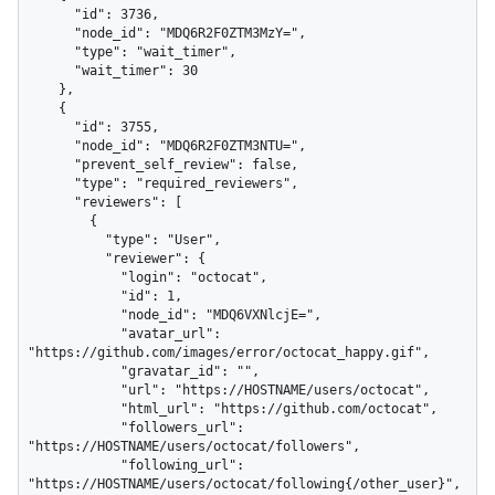
      "id": 3736,

      "node_id": "MDQ6R2F0ZTM3MzY=",

      "type": "wait_timer",

      "wait_timer": 30

    },

    {

      "id": 3755,

      "node_id": "MDQ6R2F0ZTM3NTU=",

      "prevent_self_review": false,

      "type": "required_reviewers",

      "reviewers": [

        {

          "type": "User",

          "reviewer": {

            "login": "octocat",

            "id": 1,

            "node_id": "MDQ6VXNlcjE=",

            "avatar_url": 
"https://github.com/images/error/octocat_happy.gif",

            "gravatar_id": "",

            "url": "https://HOSTNAME/users/octocat",

            "html_url": "https://github.com/octocat",

            "followers_url": 
"https://HOSTNAME/users/octocat/followers",

            "following_url": 
"https://HOSTNAME/users/octocat/following{/other_user}",
