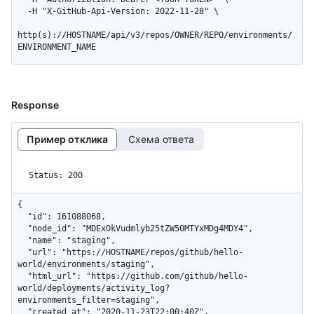
  -H "X-GitHub-Api-Version: 2022-11-28" \

http(s)://HOSTNAME/api/v3/repos/OWNER/REPO/environments/
ENVIRONMENT_NAME
Response
Пример отклика
Схема ответа
Status: 200
{

  "id": 161088068,

  "node_id": "MDExOkVudmlyb25tZW50MTYxMDg4MDY4",

  "name": "staging",

  "url": "https://HOSTNAME/repos/github/hello-
world/environments/staging",

  "html_url": "https://github.com/github/hello-
world/deployments/activity_log?
environments_filter=staging",

  "created_at": "2020-11-23T22:00:40Z",
