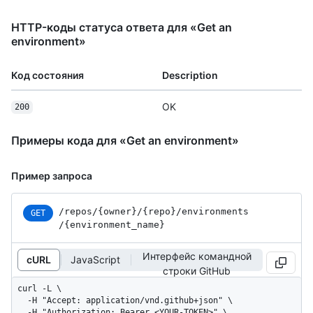
HTTP-коды статуса ответа для «Get an
environment»
Код состояния
Description
OK
200
Примеры кода для «Get an environment»
Пример запроса
/repos
/{owner}
/{repo}
/environments
GET
/{environment_
name}
Интерфейс командной
cURL
JavaScript
строки GitHub
curl -L \

  -H "Accept: application/vnd.github+json" \

  -H "Authorization: Bearer <YOUR-TOKEN>" \
