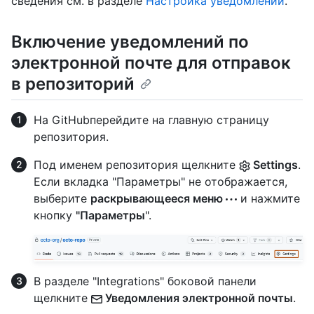
сведения см. в разделе
Настройка уведомлений
.
Включение уведомлений по
электронной почте для отправок
в репозиторий
На GitHubперейдите на главную страницу
репозитория.
Под именем репозитория щелкните
Settings
.
Если вкладка "Параметры" не отображается,
выберите
раскрывающееся меню
и нажмите
кнопку
"Параметры
".
В разделе "Integrations" боковой панели
щелкните
Уведомления электронной почты
.