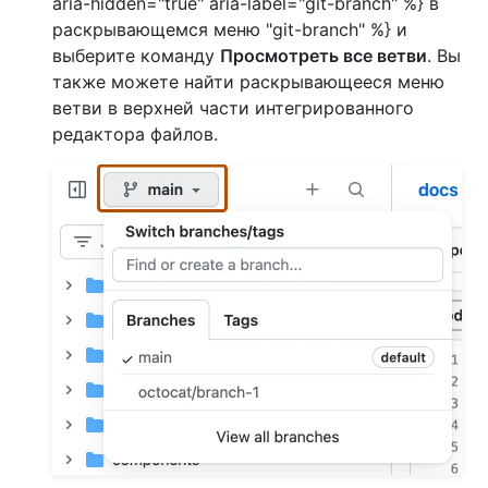
aria-hidden="true" aria-label="git-branch" %} в
раскрывающемся меню "git-branch" %} и
выберите команду
Просмотреть все ветви
. Вы
также можете найти раскрывающееся меню
ветви в верхней части интегрированного
редактора файлов.