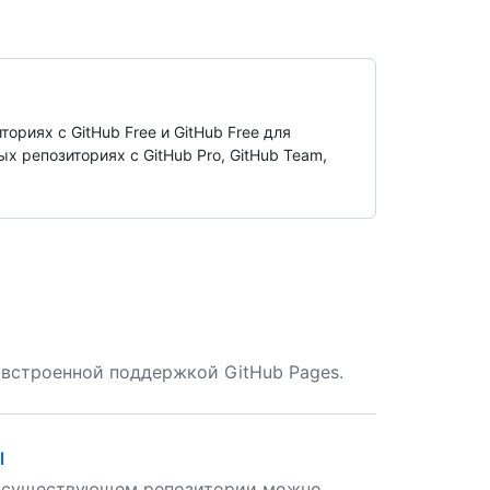
ориях с GitHub Free и GitHub Free для
х репозиториях с GitHub Pro, GitHub Team,
о встроенной поддержкой GitHub Pages.
l
ли существующем репозитории можно