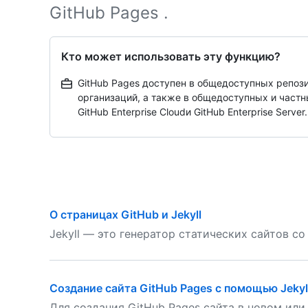
GitHub Pages .
Кто может использовать эту функцию?
GitHub Pages доступен в общедоступных репозит
организаций, а также в общедоступных и частны
GitHub Enterprise Cloudи GitHub Enterprise Server.
О страницах GitHub и Jekyll
Jekyll — это генератор статических сайтов с
Создание сайта GitHub Pages с помощью Jekyl
Для создания GitHub Pages сайта в новом и