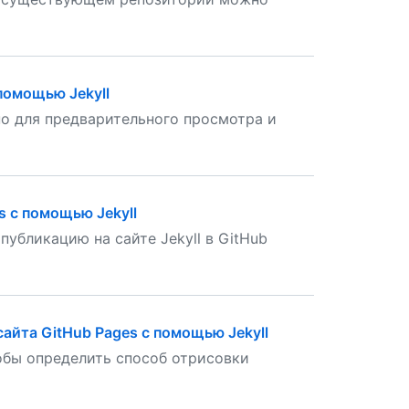
помощью Jekyll
но для предварительного просмотра и
s с помощью Jekyll
убликацию на сайте Jekyll в GitHub
айта GitHub Pages с помощью Jekyll
обы определить способ отрисовки