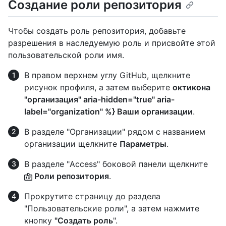
Создание роли репозитория
Чтобы создать роль репозитория, добавьте
разрешения в наследуемую роль и присвойте этой
пользовательской роли имя.
В правом верхнем углу GitHub, щелкните
рисунок профиля, а затем выберите
октикона
"организация" aria-hidden="true" aria-
label="organization" %} Ваши организации
.
В разделе "Организации" рядом с названием
организации щелкните
Параметры
.
В разделе "Access" боковой панели щелкните
Роли репозитория
.
Прокрутите страницу до раздела
"Пользовательские роли", а затем нажмите
кнопку
"Создать роль
".