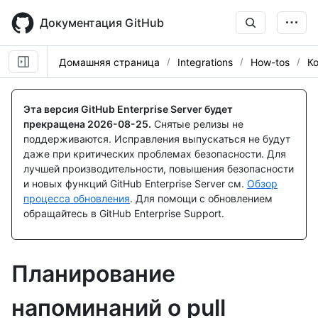
Skip
to
Документация GitHub
main
content
Домашняя страница
Integrations
How-tos
К
Эта версия GitHub Enterprise Server будет
прекращена
2026-08-25
.
Снятые релизы не
поддерживаются. Исправления выпускаться не будут
даже при критических проблемах безопасности. Для
лучшей производительности, повышения безопасности
и новых функций GitHub Enterprise Server см.
Обзор
процесса обновления
. Для помощи с обновлением
обращайтесь в GitHub Enterprise Support.
Планирование
напоминаний о pull