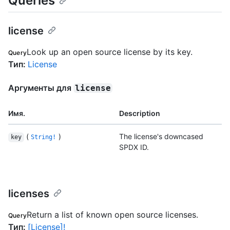
Queries
license
Look up an open source license by its key.
Query
Тип
:
License
Аргументы для
license
Имя.
Description
(
)
The license's downcased
key
String!
SPDX ID.
licenses
Return a list of known open source licenses.
Query
Тип
:
[License]!