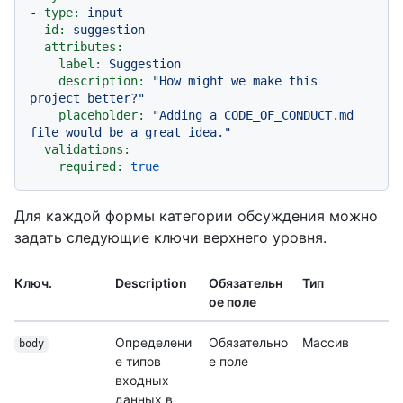
-
type:
input
id:
suggestion
attributes:
label:
Suggestion
description:
"How might we make this 
project better?"
placeholder:
"Adding a CODE_OF_CONDUCT.md 
file would be a great idea."
validations:
required:
true
Для каждой формы категории обсуждения можно
задать следующие ключи верхнего уровня.
Ключ.
Description
Обязательн
Тип
ое поле
Определени
Обязательно
Массив
body
е типов
е поле
входных
данных в