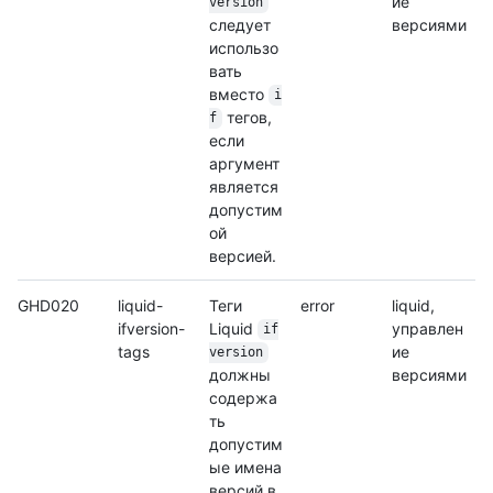
ие
version
следует
версиями
использо
вать
вместо
i
тегов,
f
если
аргумент
является
допустим
ой
версией.
GHD020
liquid-
Теги
error
liquid,
ifversion-
Liquid
управлен
if
tags
ие
version
должны
версиями
содержа
ть
допустим
ые имена
версий в