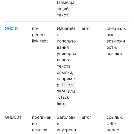
(замеща
ющий
текст)
GH002
no-
Избегайт
error
специаль
generic-
е
ные
link-text
использо
возможн
вания
ости,
универса
ссылки
льного
текста
ссылки,
наприме
р
Learn 
или
more
Click 
here
GHD001
препинан
Заголовк
error
ссылки,
ие
и
URL-
ссылок
внутренн
адрес