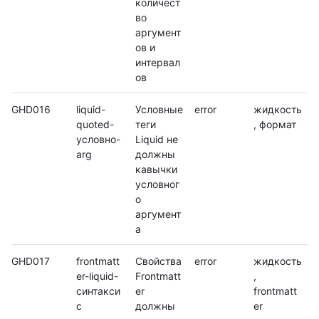
количест
во
аргумент
ов и
интервал
ов
GHD016
liquid-
Условные
error
жидкость
quoted-
теги
, формат
условно-
Liquid не
arg
должны
кавычки
условног
о
аргумент
а
GHD017
frontmatt
Свойства
error
жидкость
er-liquid-
Frontmatt
,
синтакси
er
frontmatt
с
должны
er