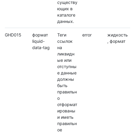
существу
ющих в
каталоге
данных.
GHD015
формат
Теги
error
жидкость
liquid-
ссылок
, формат
data-tag
на
ликвидн
ые или
отступны
е данные
должны
быть
правильн
о
отформат
ированы
и иметь
правильн
ое