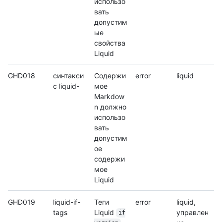
использо
вать
допустим
ые
свойства
Liquid
GHD018
синтакси
Содержи
error
liquid
с liquid-
мое
Markdow
n должно
использо
вать
допустим
ое
содержи
мое
Liquid
GHD019
liquid-if-
Теги
error
liquid,
tags
Liquid
управлен
if