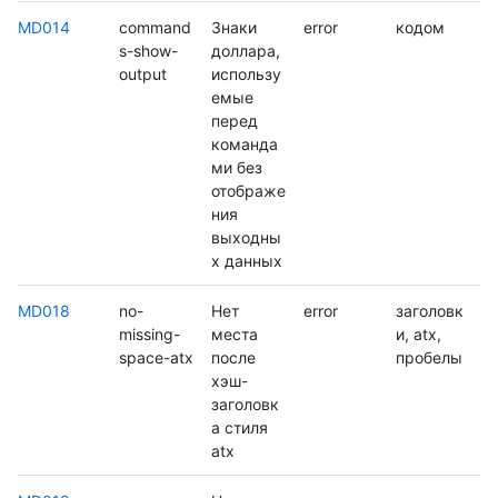
MD014
command
Знаки
error
кодом
s-show-
доллара,
output
использу
емые
перед
команда
ми без
отображе
ния
выходны
х данных
MD018
no-
Нет
error
заголовк
missing-
места
и, atx,
space-atx
после
пробелы
хэш-
заголовк
а стиля
atx