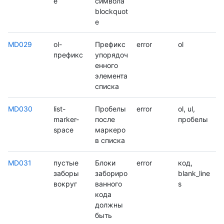
e
символа
blockquot
e
MD029
ol-
Префикс
error
ol
префикс
упорядоч
енного
элемента
списка
MD030
list-
Пробелы
error
ol, ul,
marker-
после
пробелы
space
маркеро
в списка
MD031
пустые
Блоки
error
код,
заборы
забориро
blank_line
вокруг
ванного
s
кода
должны
быть