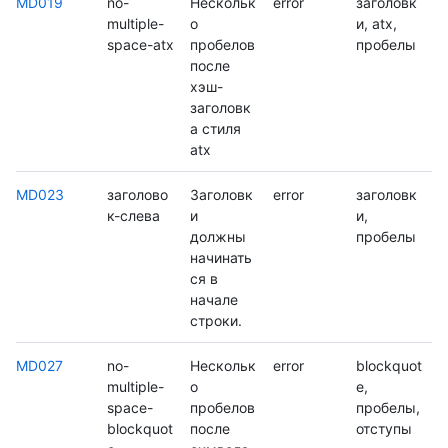
MD019
no-
Нескольк
error
заголовк
multiple-
о
и, atx,
space-atx
пробелов
пробелы
после
хэш-
заголовк
а стиля
atx
MD023
заголово
Заголовк
error
заголовк
к-слева
и
и,
должны
пробелы
начинать
ся в
начале
строки.
MD027
no-
Нескольк
error
blockquot
multiple-
о
e,
space-
пробелов
пробелы,
blockquot
после
отступы