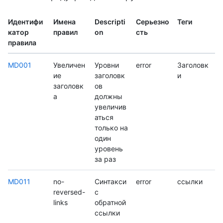
Идентифи
Имена
Descripti
Серьезно
Теги
катор
правил
on
сть
правила
MD001
Увеличен
Уровни
error
Заголовк
ие
заголовк
и
заголовк
ов
а
должны
увеличив
аться
только на
один
уровень
за раз
MD011
no-
Синтакси
error
ссылки
reversed-
с
links
обратной
ссылки