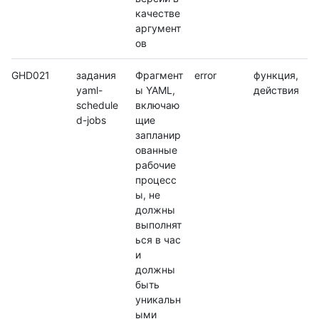
качестве
аргумент
ов
GHD021
задания
Фрагмент
error
функция,
yaml-
ы YAML,
действия
schedule
включаю
d-jobs
щие
запланир
ованные
рабочие
процесс
ы, не
должны
выполнят
ься в час
и
должны
быть
уникальн
ыми