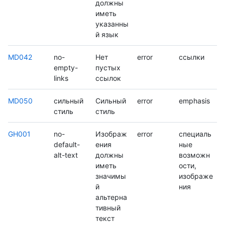
должны
иметь
указанны
й язык
MD042
no-
Нет
error
ссылки
empty-
пустых
links
ссылок
MD050
сильный
Сильный
error
emphasis
стиль
стиль
GH001
no-
Изображ
error
специаль
default-
ения
ные
alt-text
должны
возможн
иметь
ости,
значимы
изображе
й
ния
альтерна
тивный
текст