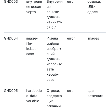
GHD003
внутренн
Внутренн
error
ссылки,
яя косая
ие
URL-
черта
ссылки
адрес
должны
начинать
ся с /
GHD004
image-
Имена
error
images
file-
файлов
kebab-
изображ
case
ений
должны
использо
вать
kebab-
case
GHD005
hardcode
Строки,
error
один
d-data-
содержа
источник
variable
щие
"личный