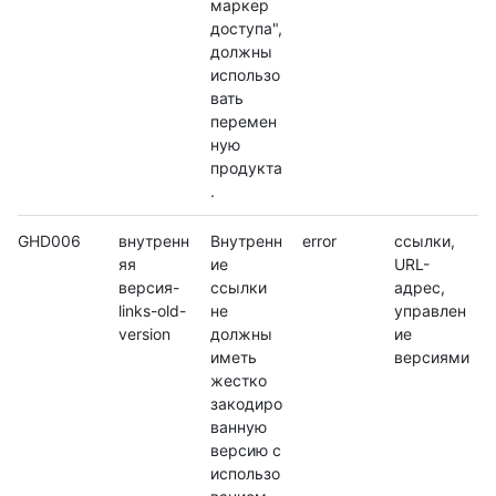
маркер
доступа",
должны
использо
вать
перемен
ную
продукта
.
GHD006
внутренн
Внутренн
error
ссылки,
яя
ие
URL-
версия-
ссылки
адрес,
links-old-
не
управлен
version
должны
ие
иметь
версиями
жестко
закодиро
ванную
версию с
использо