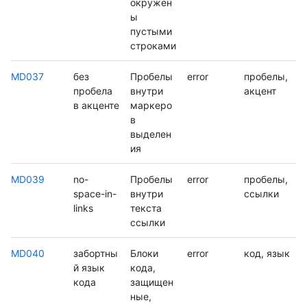
окружен
ы
пустыми
строками
MD037
без
Пробелы
error
пробелы,
пробела
внутри
акцент
в акценте
маркеро
в
выделен
ия
MD039
no-
Пробелы
error
пробелы,
space-in-
внутри
ссылки
links
текста
ссылки
MD040
забортны
Блоки
error
код, язык
й язык
кода,
кода
защищен
ные,