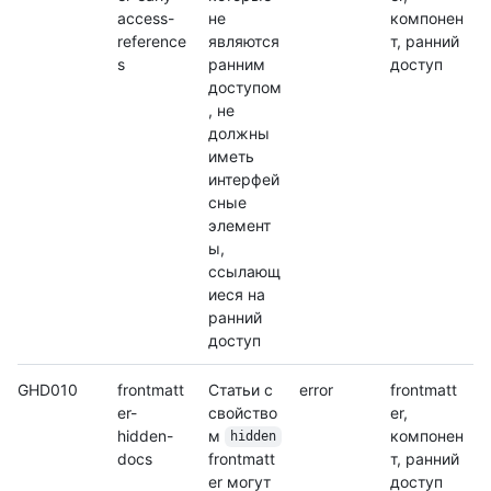
access-
не
компонен
reference
являются
т, ранний
s
ранним
доступ
доступом
, не
должны
иметь
интерфей
сные
элемент
ы,
ссылающ
иеся на
ранний
доступ
GHD010
frontmatt
Статьи с
error
frontmatt
er-
свойство
er,
hidden-
м
компонен
hidden
docs
frontmatt
т, ранний
er могут
доступ