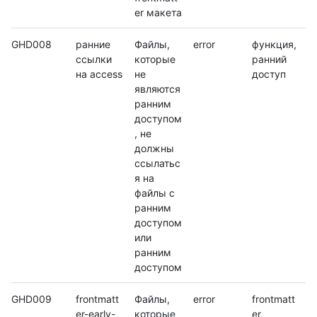
er макета
GHD008
ранние
Файлы,
error
функция,
ссылки
которые
ранний
на access
не
доступ
являются
ранним
доступом
, не
должны
ссылатьс
я на
файлы с
ранним
доступом
или
ранним
доступом
GHD009
frontmatt
Файлы,
error
frontmatt
er-early-
которые
er,