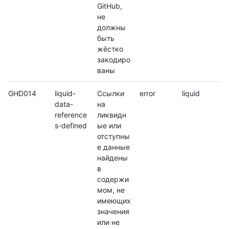
GitHub,
не
должны
быть
жёстко
закодиро
ваны
GHD014
liquid-
Ссылки
error
liquid
data-
на
reference
ликвидн
s-defined
ые или
отступны
е данные
найдены
в
содержи
мом, не
имеющих
значения
или не