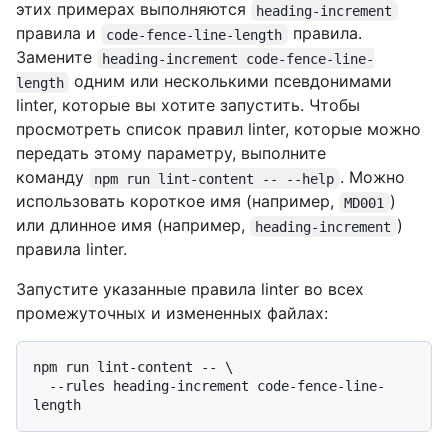
этих примерах выполняются
heading-increment
правила и
правила.
code-fence-line-length
Замените
heading-increment code-fence-line-
одним или несколькими псевдонимами
length
linter, которые вы хотите запустить. Чтобы
просмотреть список правил linter, которые можно
передать этому параметру, выполните
команду
. Можно
npm run lint-content -- --help
использовать короткое имя (например,
)
MD001
или длинное имя (например,
)
heading-increment
правила linter.
Запустите указанные правила linter во всех
промежуточных и измененных файлах:
npm run lint-content -- \

  --rules heading-increment code-fence-line-