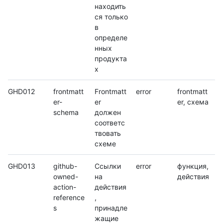
находить
ся только
в
определе
нных
продукта
х
GHD012
frontmatt
Frontmatt
error
frontmatt
er-
er
er, схема
schema
должен
соответс
твовать
схеме
GHD013
github-
Ссылки
error
функция,
owned-
на
действия
action-
действия
reference
,
s
принадле
жащие