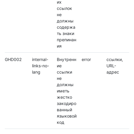
их
ссылок
не
должны
содержа
ть знаки
препинан
ия
GHD002
internal-
Внутренн
error
ссылки,
links-no-
ие
URL-
lang
ссылки
адрес
не
должны
иметь
жестко
закодиро
ванный
языковой
код