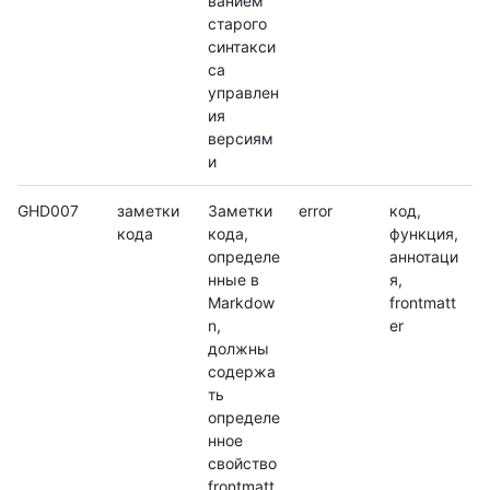
ванием
старого
синтакси
са
управлен
ия
версиям
и
GHD007
заметки
Заметки
error
код,
кода
кода,
функция,
определе
аннотаци
нные в
я,
Markdow
frontmatt
n,
er
должны
содержа
ть
определе
нное
свойство
frontmatt