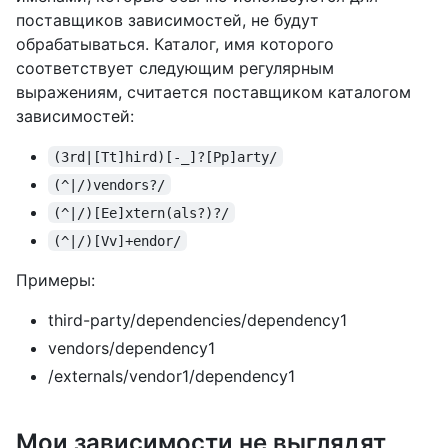
поставщиков зависимостей, не будут
обрабатываться. Каталог, имя которого
соответствует следующим регулярным
выражениям, считается поставщиком каталогом
зависимостей:
(3rd|[Tt]hird)[-_]?[Pp]arty/
(^|/)vendors?/
(^|/)[Ee]xtern(als?)?/
(^|/)[Vv]+endor/
Примеры:
third-party/dependencies/dependency1
vendors/dependency1
/externals/vendor1/dependency1
Мои зависимости не выглядят