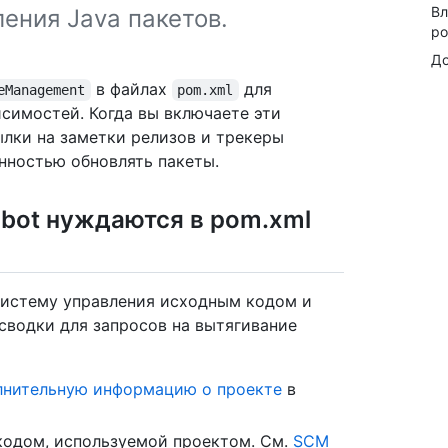
Вл
ления Java пакетов.
po
До
в файлах
для
eManagement
pom.xml
исимостей. Когда вы включаете эти
сылки на заметки релизов и трекеры
енностью обновлять пакеты.
bot нуждаются в pom.xml
систему управления исходным кодом и
сводки для запросов на вытягивание
лнительную информацию о проекте
в
кодом, используемой проектом. См.
SCM