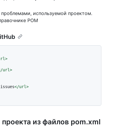
я проблемами, используемой проектом.
правочнике POM
itHub
url
>
</
url
>
/issues
</
url
>
 проекта из файлов pom.xml