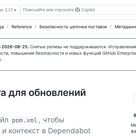
Поискайте или спросите
Copilot
er 3.17
да
Reference
Безопасность цепочки поставок
Метаданн
а
2026-08-25
.
Снятые релизы не поддерживаются. Исправления
ти, повышения безопасности и новых функций GitHub Enterprise
.
a для обновлений
В
айл
, чтобы
pom.xml
Ме
 и контекст в Dependabot
фа