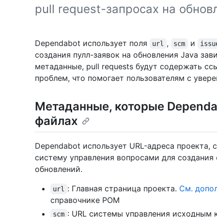
pull request-запросах на обнов
Dependabot использует поля
,
и
url
scm
issu
создания пулл-заявок на обновления Java зав
метаданные, pull requests будут содержать с
проблем, что помогает пользователям с увер
Метаданные, которые Dependa
файлах
Dependabot использует URL-адреса проекта, 
систему управления вопросами для создания 
обновлений.
: Главная страница проекта.
См. допо
url
справочнике POM
: URL системы управления исходным 
scm