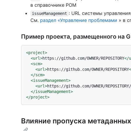
в справочнике POM
: URL системы управлени
issueManagement
См.
раздел «Управление проблемами
» в с
Пример проекта, размещенного на G
<
project
>
<
url
>
https://github.com/OWNER/REPOSITORY
</
<
scm
>
<
url
>
https://github.com/OWNER/REPOSITORY
</
scm
>
<
issueManagement
>
<
url
>
https://github.com/OWNER/REPOSITORY
</
issueManagement
>
</
project
>
Влияние пропуска метаданных