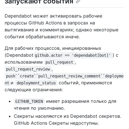
запускают события
Dependabot может активировать рабочие
процессы GitHub Actions в запросах на
вытягивание и комментариях; однако некоторые
события обрабатываются иначе.
Для рабочих процессов, инициированных
(Dependabot
) с
github.actor == 'dependabot[bot]'
использованием
,
pull_request
,
pull_request_review
push``create``pull_request_review_comment``deployme
и
событий, применяются
nt
deployment_status
следующие ограничения:
имеет разрешения только для
GITHUB_TOKEN
чтения по умолчанию.
Секреты населяются из Dependabot секретов.
GitHub Actions Секреты недоступны.