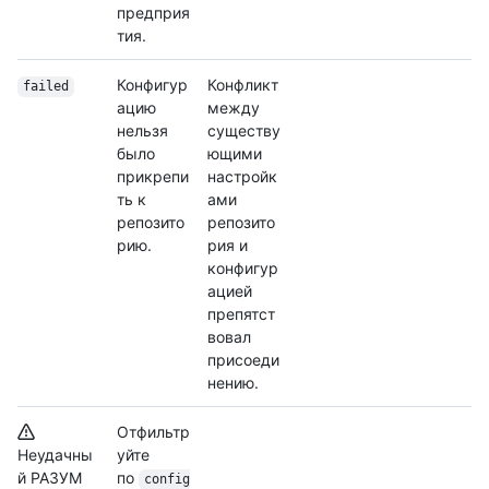
предприя
тия.
Конфигур
Конфликт
failed
ацию
между
нельзя
существу
было
ющими
прикрепи
настройк
ть к
ами
репозито
репозито
рию.
рия и
конфигур
ацией
препятст
вовал
присоеди
нению.
Отфильтр
Неудачны
уйте
й РАЗУМ
по
config