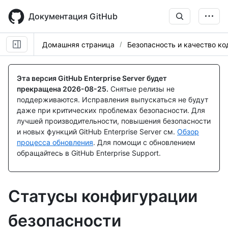
Skip
to
Документация GitHub
main
content
Домашняя страница
Безопасность и качество ко
Эта версия GitHub Enterprise Server будет
прекращена
2026-08-25
.
Снятые релизы не
поддерживаются. Исправления выпускаться не будут
даже при критических проблемах безопасности. Для
лучшей производительности, повышения безопасности
и новых функций GitHub Enterprise Server см.
Обзор
процесса обновления
. Для помощи с обновлением
обращайтесь в GitHub Enterprise Support.
Статусы конфигурации
безопасности