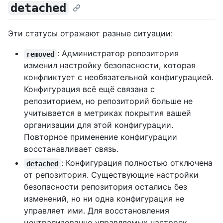
detached
Эти статусы отражают разные ситуации:
: Администратор репозитория
removed
изменил настройку безопасности, которая
конфликтует с необязательной конфигурацией.
Конфигурация всё ещё связана с
репозиторием, но репозиторий больше не
учитывается в метриках покрытия вашей
организации для этой конфигурации.
Повторное применение конфигурации
восстанавливает связь.
: Конфигурация полностью отключена
detached
от репозитория. Существующие настройки
безопасности репозитория остались без
изменений, но ни одна конфигурация не
управляет ими. Для восстановления
централизованно управляемых настроек