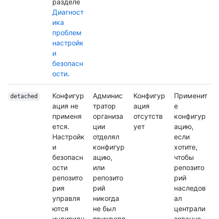
разделе
Диагност
ика
проблем
настройк
и
безопасн
ости
.
Конфигур
Админис
Конфигур
Применит
detached
ация не
тратор
ация
е
применя
организа
отсутств
конфигур
ется.
ции
ует
ацию,
Настройк
отделял
если
и
конфигур
хотите,
безопасн
ацию,
чтобы
ости
или
репозито
репозито
репозито
рий
рия
рий
наследов
управля
никогда
ал
ются
не был
централи
индивиду
прикрепл
зованно