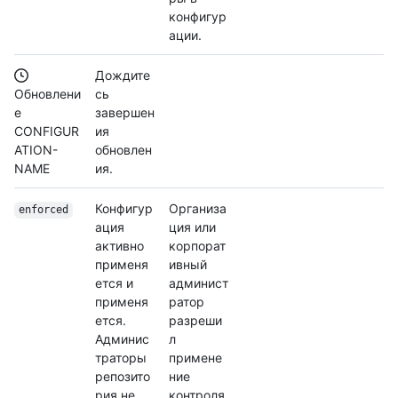
конфигур
ации.
Дождите
Обновлени
сь
е
завершен
CONFIGUR
ия
ATION-
обновлен
NAME
ия.
Конфигур
Организа
enforced
ация
ция или
активно
корпорат
применя
ивный
ется и
админист
применя
ратор
ется.
разреши
Админис
л
траторы
примене
репозито
ние
рия не
контроля