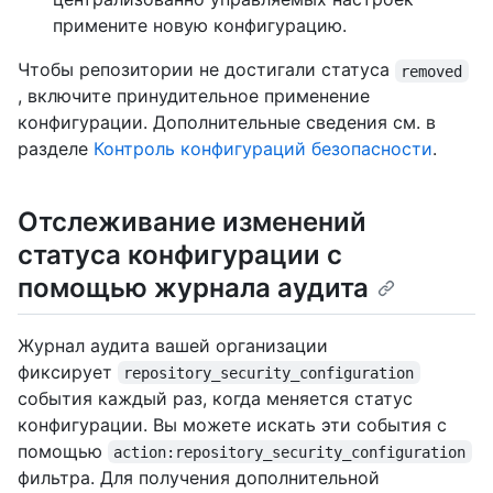
примените новую конфигурацию.
Чтобы репозитории не достигали статуса
removed
, включите принудительное применение
конфигурации. Дополнительные сведения см. в
разделе
Контроль конфигураций безопасности
.
Отслеживание изменений
статуса конфигурации с
помощью журнала аудита
Журнал аудита вашей организации
фиксирует
repository_security_configuration
события каждый раз, когда меняется статус
конфигурации. Вы можете искать эти события с
помощью
action:repository_security_configuration
фильтра. Для получения дополнительной