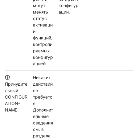
могут
конфигур
менять
ации.
статус
активаци
и
функций,
контроли
руемых
конфигур
ацией.
Никаких
Принудите
действий
льный
не
CONFIGUR
требуетс
ATION-
я.
NAME
Дополнит
ельные
сведения
см. в
разделе