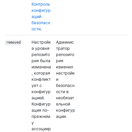
Контроль
конфигур
аций
безопасн
ости
.
Настройк
Админис
removed
а уровня
тратор
репозито
репозито
рия была
рия
изменена
изменил
, которая
настройк
конфликт
и
ует с
безопасн
конфигур
ости в
ацией.
необязат
Конфигур
ельной
ация по-
конфигур
прежнем
ации.
у
ассоциир