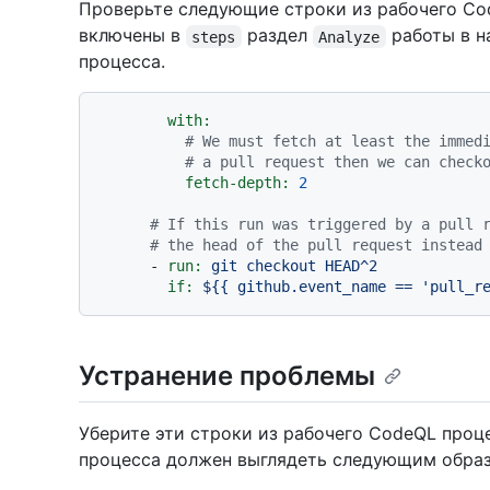
Проверьте следующие строки из рабочего Co
включены в
раздел
работы в н
steps
Analyze
процесса.
with:
# We must fetch at least the immed
# a pull request then we can check
fetch-depth:
2
# If this run was triggered by a pull 
# the head of the pull request instead
-
run:
git
checkout
HEAD^2
if:
${{
github.event_name
==
'pull_r
Устранение проблемы
Уберите эти строки из рабочего CodeQL про
процесса должен выглядеть следующим обра