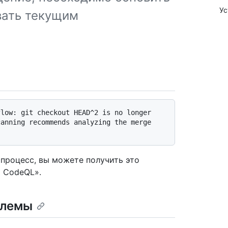
Ус
вать текущим
low: git checkout HEAD^2 is no longer

anning recommends analyzing the merge

процесс, вы можете получить это
 CodeQL».
блемы