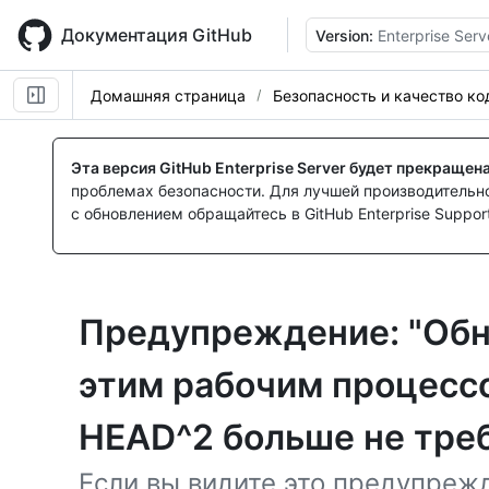
Skip
to
Документация GitHub
Version:
Enterprise Serv
main
content
Домашняя страница
Безопасность и качество ко
Эта версия GitHub Enterprise Server будет прекращен
проблемах безопасности. Для лучшей производительнос
с обновлением обращайтесь в GitHub Enterprise Support
Предупреждение: "Обн
этим рабочим процессо
HEAD^2 больше не тре
Если вы видите это предупреж