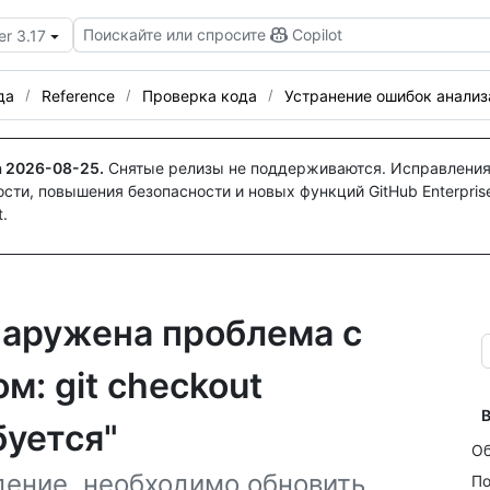
Поискайте или спросите
Copilot
er 3.17
да
Reference
Проверка кода
Устранение ошибок анализ
а
2026-08-25
.
Снятые релизы не поддерживаются. Исправления
ти, повышения безопасности и новых функций GitHub Enterprise
.
аружена проблема с
м: git checkout
В
буется"
Об
дение, необходимо обновить
По