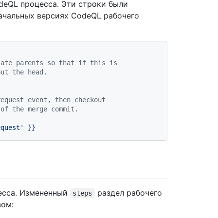
deQL процесса. Эти строки были
ачальных версиях CodeQL рабочего
iate parents so that if this is
out the head.
request event, then checkout
 of the merge commit.
equest'
}}
цесса. Измененный
раздел рабочего
steps
зом: