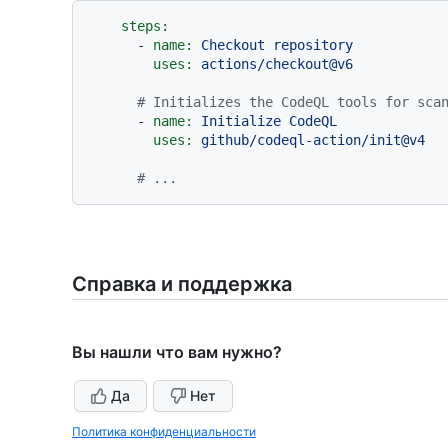
steps:
-
name:
Checkout
repository
uses:
actions/checkout@v6
# Initializes the CodeQL tools for sca
-
name:
Initialize
CodeQL
uses:
github/codeql-action/init@v4
# ...
Справка и поддержка
Вы нашли что вам нужно?
Да
Нет
Политика конфиденциальности