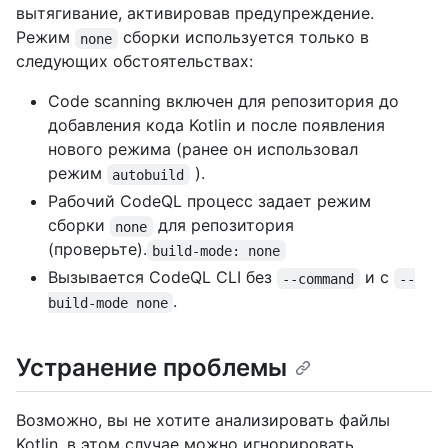
вытягивание, активировав предупреждение.
Режим
сборки используется только в
none
следующих обстоятельствах:
Code scanning включен для репозитория до
добавления кода Kotlin и после появления
нового режима (ранее он использовал
режим
).
autobuild
Рабочий CodeQL процесс задает режим
сборки
для репозитория
none
(проверьте).
build-mode: none
Вызывается CodeQL CLI без
и с
--command
--
.
build-mode none
Устранение проблемы
Возможно, вы не хотите анализировать файлы
Kotlin, в этом случае можно игнорировать