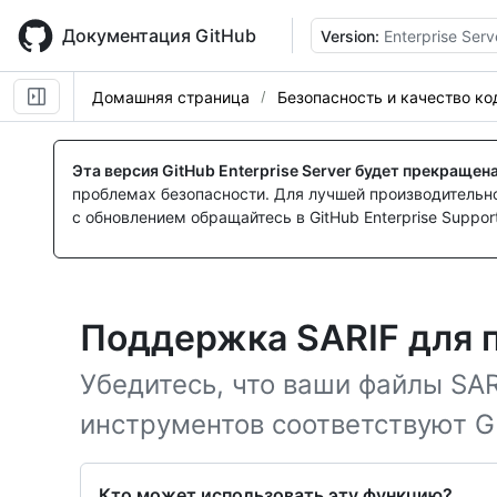
Skip
to
Документация GitHub
Version:
Enterprise Serv
main
content
Домашняя страница
Безопасность и качество ко
Эта версия GitHub Enterprise Server будет прекращен
проблемах безопасности. Для лучшей производительнос
с обновлением обращайтесь в GitHub Enterprise Support
Поддержка SARIF для 
Убедитесь, что ваши файлы SAR
инструментов соответствуют G
Кто может использовать эту функцию?