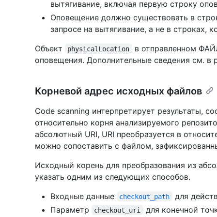
вытягивание, включая первую строку опо
Оповещение должно существовать в строк
запросе на вытягивание, а не в строках, 
Объект
в отправленном ФАЙЛ
physicalLocation
оповещения. Дополнительные сведения см. в 
Корневой адрес исходных файлов
Code scanning интерпретирует результаты, с
относительно корня анализируемого репозито
абсолютный URI, URI преобразуется в относит
можно сопоставить с файлом, зафиксированн
Исходный корень для преобразования из абс
указать одним из следующих способов.
Входные данные
для дейст
checkout_path
Параметр
для конечной точк
checkout_uri