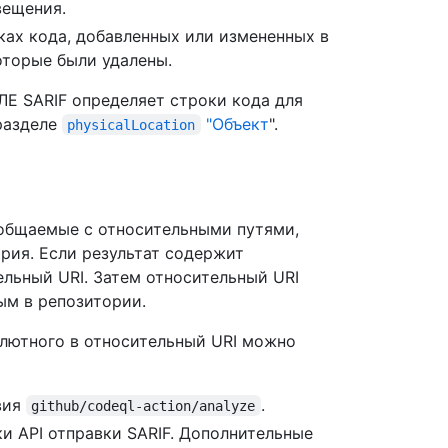
вещения.
ах кода, добавленных или измененных в
которые были удалены.
Е SARIF определяет строки кода для
разделе
"Объект
".
physicalLocation
ообщаемые с относительными путями,
рия. Если результат содержит
ельный URI. Затем относительный URI
ым в репозитории.
олютного в относительный URI можно
вия
.
github/codeql-action/analyze
и API отправки SARIF. Дополнительные