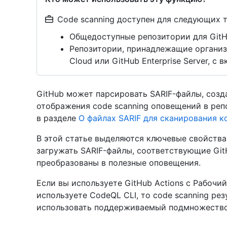
Code scanning доступен для следующих 
Общедоступные репозитории для Git
Репозитории, принадлежащие организац
Cloud или GitHub Enterprise Server, с
GitHub может парсировать SARIF-файлы, соз
отображения code scanning оповещений в реп
в разделе
О файлах SARIF для сканирования к
В этой статье выделяются ключевые свойства
загружать SARIF-файлы, соответствующие Git
преобразованы в полезные оповещения.
Если вы используете GitHub Actions с Рабоч
используете CodeQL CLI, то code scanning ре
использовать поддерживаемый подмножество S