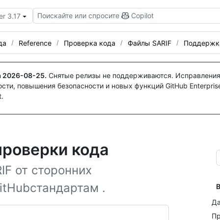
Поискайте или спросите
Copilot
er 3.17
да
Reference
Проверка кода
Файлы SARIF
Поддержк
а
2026-08-25
.
Снятые релизы не поддерживаются. Исправления
ти, повышения безопасности и новых функций GitHub Enterprise
.
проверки кода
IF от сторонних
itHubстандартам .
В
Да
Пр