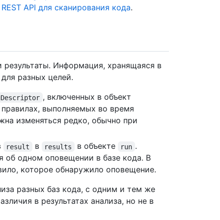
 REST API для сканирования кода
.
и результаты. Информация, хранящаяся в
 для разных целей.
, включенных в объект
gDescriptor
о правилах, выполняемых во время
жна изменяться редко, обычно при
в
в
в объекте
.
result
results
run
 об одном оповещении в базе кода. В
вило, которое обнаружило оповещение.
иза разных баз кода, с одним и тем же
зличия в результатах анализа, но не в