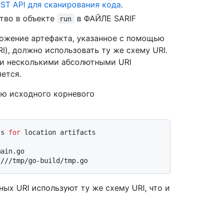
ST API для сканирования кода
.
тво в объекте
в ФАЙЛЕ SARIF
run
ложение артефакта, указанное с помощью
I), должно использовать ту же схему URI.
ли несколькими абсолютными URI
ется.
ью исходного корневого
Is 
for
 location artifacts
ain.go

ных URI используют ту же схему URI, что и