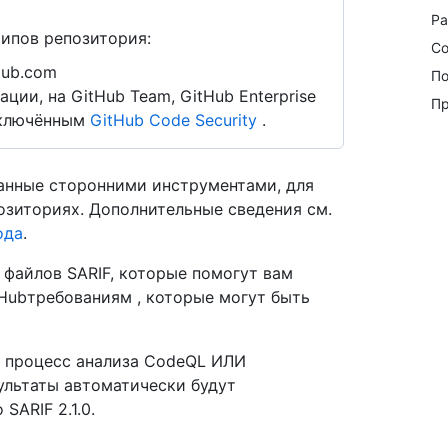
Ра
типов репозитория:
Со
Hub.com
По
ии, на GitHub Team, GitHub Enterprise
Пр
 включённым
GitHub Code Security
.
данные сторонними инструментами, для
озиториях. Дополнительные сведения см.
ода
.
 файлов SARIF, которые помогут вам
Hubтребованиям , которые могут быть
ий процесс анализа CodeQL ИЛИ
зультаты автоматически будут
ARIF 2.1.0.