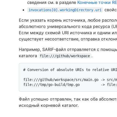
сведения см. в разделе
Конечные точки RE
свойс
invocations[0].workingDirectory.uri
Если указать корень источника, любое распо
абсолютного универсального кода ресурса (UR
Если между схемой URI источника и одним и
существует несоответствие, отправка отклоня
Например, SARIF-файл отправляется с помощ
каталога
.
file:///github/workspace
# 
Conversion of absolute URIs to relative UR
file:///github/workspace/src/main.go -> src/m
Файл успешно отправлен, так как оба абсолют
исходный корневой каталог.