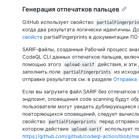
Генерация отпечатков пальцев
GitHub использует свойство
partialFingerpri
когда два результата логически идентичны. 
свойств
partialFingerprints в документации ПО
SARIF-файлы, созданные Рабочий процесс ан
CodeQL CLI данных отпечатков пальцев, включ
помощью этого
действия, и эти
upload-sarif
заполнить поле
из исходн
partialFingerprints
отправке результатов см. в разделе
Отправка 
Если вы загрузите файл SARIF без отпечатков
эндпоинт, оповещения code scanning будут об
пользователи могут увидеть дублирующиеся 
повторяющихся оповещений, следует вычисли
свойство
перед отправкой
partialFingerprints
котором действие
использует п
upload-sarif
https://github.com/github/codeql-action/blob/main