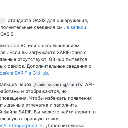
стандарта OASIS для обнаружения,
nts
Дополнительные сведения см
. в записи
 OASIS.
ализа CodeQLили с использованием
ая . Если вы загружаете SARIF-файл с
 данные отсутствуют, GitHub пытается
ых файлов. Дополнительные сведения о
файла SARIF в GitHub
.
 пальцев через
API-
/code-scanning/sarifs
работаны и отображаются, но
оповещения. Чтобы избежать появления
ть данные отпечатка и заполнить
 файла SARIF. Вы можете найти скрипт, в
олезную отправную точку:
/src/fingerprints.ts
. Дополнительные