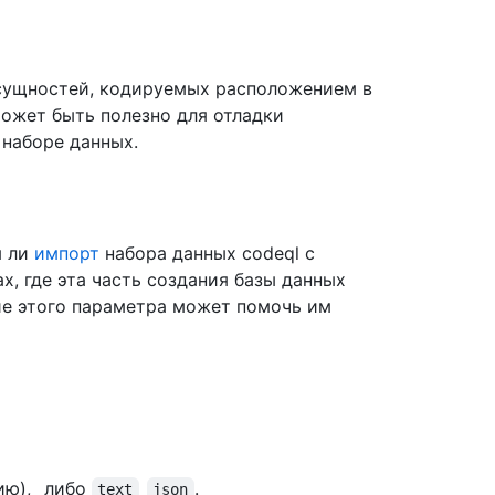
сущностей, кодируемых расположением в
Может быть полезно для отладки
 наборе данных.
я ли
импорт
набора данных codeql с
х, где эта часть создания базы данных
ие этого параметра может помочь им
ию),_ либо
_
.
text
json