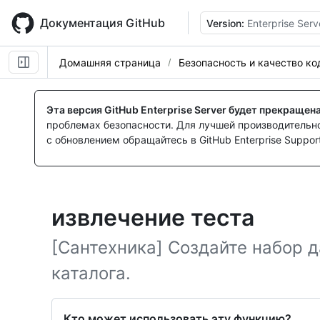
Skip
to
Документация GitHub
Version:
Enterprise Serv
main
content
Домашняя страница
Безопасность и качество ко
Эта версия GitHub Enterprise Server будет прекращен
проблемах безопасности. Для лучшей производительнос
с обновлением обращайтесь в GitHub Enterprise Support
извлечение теста
[Сантехника] Создайте набор д
каталога.
Кто может использовать эту функцию?