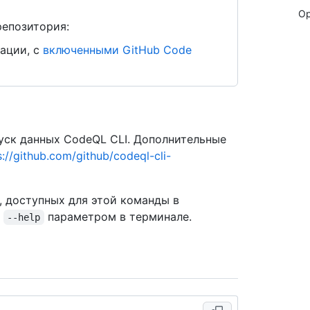
Op
репозитория:
ации, с
включенными GitHub Code
ск данных CodeQL CLI. Дополнительные
s://github.com/github/codeql-cli-
, доступных для этой команды в
с
параметром в терминале.
--help