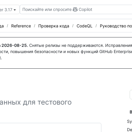
Поискайте или спросите
Copilot
er 3.17
да
Reference
Проверка кода
CodeQL
Руководство по
а
2026-08-25
.
Снятые релизы не поддерживаются. Исправления
ти, повышения безопасности и новых функций GitHub Enterprise
.
анных для тестового
В
Sy
De