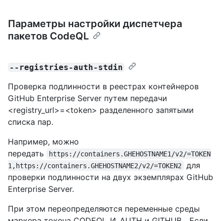
Параметры настройки диспетчера
пакетов CodeQL
--registries-auth-stdin
Проверка подлинности в реестрах контейнеров
GitHub Enterprise Server путем передачи
<registry_url>=<token> разделенного запятыми
списка пар.
Например, можно
передать
https://containers.GHEHOSTNAME1/v2/=TOKEN
для
1,https://containers.GHEHOSTNAME2/v2/=TOKEN2
проверки подлинности на двух экземплярах GitHub
Enterprise Server.
При этом переопределяются переменные среды
маркера токена CODEQL_И_AUTH и GITHUB_. Если