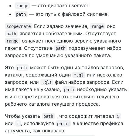
— это диапазон semver.
range
— это путь к файловой системе.
path
Если задано значение,
оно
scope/name
range
является необязательным. Отсутствует
path
означает последнюю версию указанного
range
пакета. Отсутствие
подразумевает набор
path
запросов по умолчанию указанного пакета.
Это
может быть один из файлов запросов,
path
каталог, содержащий один
или несколько
*.ql
запросов, или
файл набора запросов. Если
.qls
имя пакета не указано,
необходимо указать
path
и интерпретироваться относительно текущего
рабочего каталога текущего процесса.
Чтобы указать
, что содержит литерал
path
@
или
, используйте
в качестве префикса
:
path:
аргумента, как показано