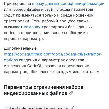
При передаче
в базу данных codeql инициализации
или
параметры
codeql database begin-tracing
будут применяться только к среде косвенной
трассировки. Если рабочий процесс также
вызывает
команду
трассировки базы данных
codeql, то при желании также необходимо
передать параметры.
Дополнительные
https://codeql.github.com/docs/codeql-cli/extractor-
options
сведения о параметрах средства
извлечения CodeQL, включая перечисление
параметров, объявленных каждым извлекателем.
Параметры ограничения набора
индексированных файлов
--include-extension=<.ext>