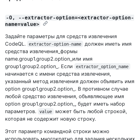
-O, --extractor-option=<extractor-option-
name=value>
Задайте параметры для средств извлечения
CodeQL.
должен иметь имя
extractor-option-name
средства извлечения_формы
name.group1.group2.option_или имя
group1.group2.option_. Если
extractor_option_name
начинается с имени средства извлечения,
указанный метод извлечения должен объявить имя
option group1.group2.option_. В противном случае
любой средство извлечения, объявляющее имя
option group1.group2.option_, будет иметь набор
параметров.
может быть любой строкой,
value
которая не содержит новую строку.
Этот параметр командной строки можно
использовать многократно для задания нескольких