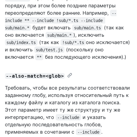
порядку, при этом более поздние параметры
переопределяют более ранние. Например,
--
include ** --include !sub/*.ts --include 
будет включать
(так как
sub/main.*
sub/main.ts
оно включается
), исключить
sub/main.*
(так как
оно исключается)
sub/index.ts
!sub/*.ts
и включить
(поскольку оно
sub/test.js
включается
без последующего исключения).)
**
--also-match=<glob>
Требовать, чтобы все результаты соответствовали
заданному глобу, используя относительный путь к
каждому файлу и каталогу из каталога поиска.
Этот параметр имеет ту же структуру и ту же
интерпретацию, что
и указать
--include
отдельную последовательность глобов,
применяемых в сочетании с
.
--include