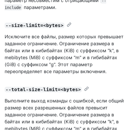
параметр несовместим с отрицающими
--
параметрами.
include
--size-limit=<bytes>
Исключите все файлы, размер которых превышает
заданное ограничение. Ограничение размера в
байтах или в кибибайтах (KiB) с суффиксом "k", в
mebibytes (MiB) с суффиксом "m" и в гибибайтах
(GiB) с суффиксом "g". Этот параметр
переопределяет все параметры включения.
--total-size-limit=<bytes>
Выполните выход команды с ошибкой, если общий
размер всех разрешенных файлов превысит
заданное ограничение. Ограничение размера в
байтах или в кибибайтах (KiB) с суффиксом "k", в
mebibytes (MiB) с суффиксом "m" и в гибибайтах