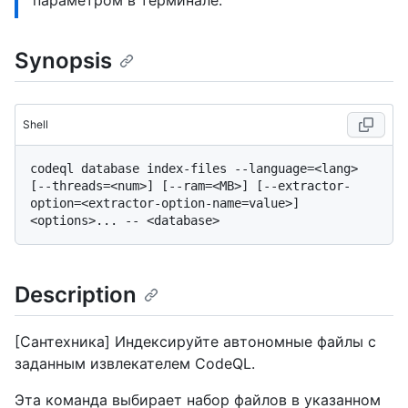
параметром в терминале.
Synopsis
Shell
codeql database index-files --language=<lang> 
[--threads=<num>] [--ram=<MB>] [--extractor-
option=<extractor-option-name=value>] 
Description
[Сантехника] Индексируйте автономные файлы с
заданным извлекателем CodeQL.
Эта команда выбирает набор файлов в указанном