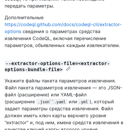
передать параметры.
Дополнительные
https://codeql.github.com/docs/codeql-cli/extractor-
options
сведения о параметрах средства
извлечения CodeQL, включая перечисление
параметров, объявленных каждым извлекателем.
--extractor-options-file=<extractor-
options-bundle-file>
Укажите файлы пакета параметров извлечения.
Файл пакета параметров извлечения — это JSON-
файл (расширение) или YAML-файл
(расширение
или
), который
.json``.yaml
.yml
задает параметры средства извлечения. Файл
должен иметь ключ карты верхнего уровня
"extractor" и, под ним, имена средств извлечения в
качестве ключей карты второго уровня.