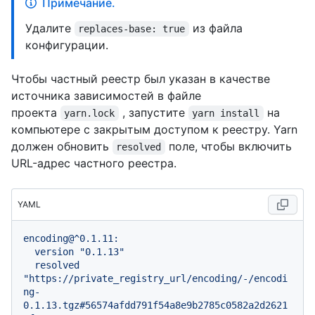
Примечание.
Удалите
из файла
replaces-base: true
конфигурации.
Чтобы частный реестр был указан в качестве
источника зависимостей в файле
проекта
, запустите
на
yarn.lock
yarn install
компьютере с закрытым доступом к реестру. Yarn
должен обновить
поле, чтобы включить
resolved
URL-адрес частного реестра.
YAML
encoding@^0.1.11:
version
"0.1.13"
resolved
"https://private_registry_url/encoding/-/encodi
ng-
0.1.13.tgz#56574afdd791f54a8e9b2785c0582a2d2621