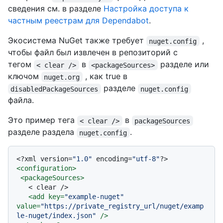
сведения см. в разделе
Настройка доступа к
частным реестрам для Dependabot
.
Экосистема NuGet также требует
,
nuget.config
чтобы файл был извлечен в репозиторий с
тегом
в
разделе или
< clear />
<packageSources>
ключом
, как true в
nuget.org
разделе
disabledPackageSources
nuget.config
файла.
Это пример тега
в
< clear />
packageSources
разделе раздела
.
nuget.config
<?xml version=
"1.0"
 encoding=
"utf-8"
?>
<
configuration
>
<
packageSources
>
   < clear />

<
add
key
=
"example-nuget"
value
=
"https://private_registry_url/nuget/examp
le-nuget/index.json"
 />