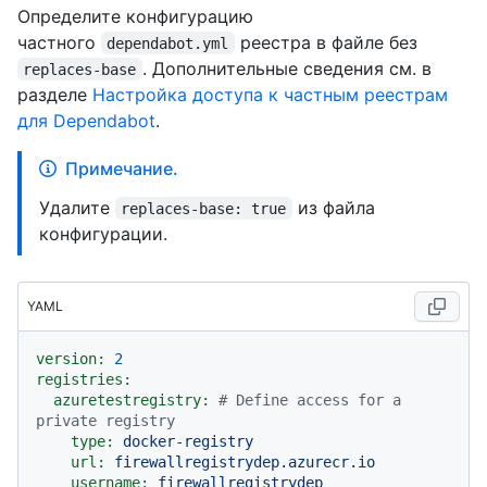
Определите конфигурацию
частного
реестра в файле без
dependabot.yml
. Дополнительные сведения см. в
replaces-base
разделе
Настройка доступа к частным реестрам
для Dependabot
.
Примечание.
Удалите
из файла
replaces-base: true
конфигурации.
YAML
version:
2
registries:
azuretestregistry:
# Define access for a 
private registry
type:
docker-registry
url:
firewallregistrydep.azurecr.io
username:
firewallregistrydep