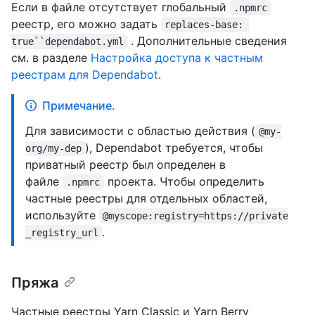
Если в файле отсутствует глобальный
.npmrc
реестр, его можно задать
replaces-base: 
. Дополнительные сведения
true``dependabot.yml
см. в разделе
Настройка доступа к частным
реестрам для Dependabot
.
Примечание.
Для зависимости с областью действия (
@my-
), Dependabot требуется, чтобы
org/my-dep
приватный реестр был определен в
файле
проекта. Чтобы определить
.npmrc
частные реестры для отдельных областей,
используйте
@myscope:registry=https://private
.
_registry_url
Пряжа
Частные реестры Yarn Classic и Yarn Berry