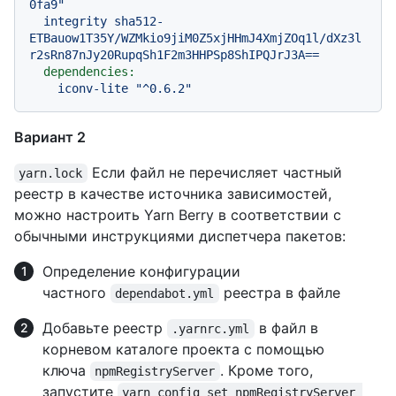
0fa9"
integrity
sha512-
ETBauow1T35Y/WZMkio9jiM0Z5xjHHmJ4XmjZOq1l/dXz3l
r2sRn87nJy20RupqSh1F2m3HHPSp8ShIPQJrJ3A==
dependencies:
iconv-lite
"^0.6.2"
Вариант 2
Если файл не перечисляет частный
yarn.lock
реестр в качестве источника зависимостей,
можно настроить Yarn Berry в соответствии с
обычными инструкциями диспетчера пакетов:
Определение конфигурации
частного
реестра в файле
dependabot.yml
Добавьте реестр
в файл в
.yarnrc.yml
корневом каталоге проекта с помощью
ключа
. Кроме того,
npmRegistryServer
запустите
yarn config set npmRegistryServer 