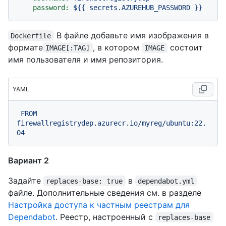
password:
${{
secrets.AZUREHUB_PASSWORD
}}
В файле добавьте имя изображения в
Dockerfile
формате
, в котором
состоит
IMAGE[:TAG]
IMAGE
имя пользователя и имя репозитория.
YAML
FROM
firewallregistrydep.azurecr.io/myreg/ubuntu:22.
04
Вариант 2
Задайте
в
replaces-base: true
dependabot.yml
файле. Дополнительные сведения см. в разделе
Настройка доступа к частным реестрам для
Dependabot
. Реестр, настроенный с
replaces-base