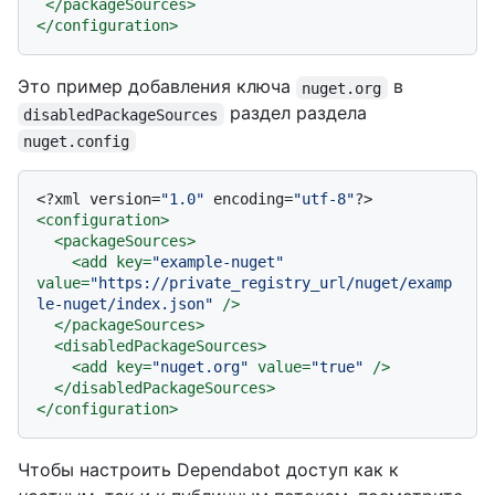
</
packageSources
>
</
configuration
>
Это пример добавления ключа
в
nuget.org
раздел раздела
disabledPackageSources
nuget.config
<?xml version=
"1.0"
 encoding=
"utf-8"
?>
<
configuration
>
<
packageSources
>
<
add
key
=
"example-nuget"
value
=
"https://private_registry_url/nuget/examp
le-nuget/index.json"
 />
</
packageSources
>
<
disabledPackageSources
>
<
add
key
=
"nuget.org"
value
=
"true"
 />
</
disabledPackageSources
>
</
configuration
>
Чтобы настроить Dependabot доступ как к