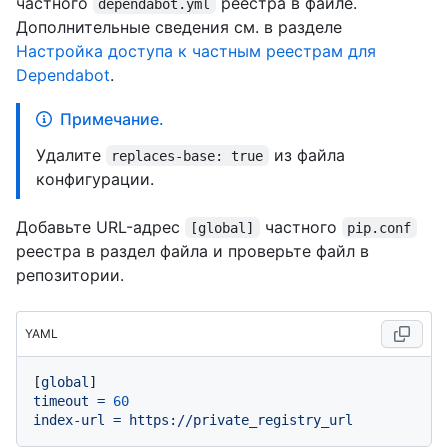
частного
реестра в файле.
dependabot.yml
Дополнительные сведения см. в разделе
Настройка доступа к частным реестрам для
Dependabot
.
Примечание.
Удалите
из файла
replaces-base: true
конфигурации.
Добавьте URL-адрес
частного
[global]
pip.conf
реестра в раздел файла и проверьте файл в
репозитории.
YAML
[
global
timeout
=
60
index-url
=
https://private_registry_url