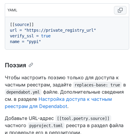
YAML
[[
source
url
=
"https://private_registry_url"
verify_ssl
=
true
name
=
"pypi"
Поэзия
Чтобы настроить поэзию только для доступа к
частным реестрам, задайте
в
replaces-base: true
файле. Дополнительные сведения
dependabot.yml
см. в разделе
Настройка доступа к частным
реестрам для Dependabot
.
Добавьте URL-адрес
[[tool.poetry.source]]
частного
реестра в раздел файла
pyproject.toml
и проверьте его в репозитории.