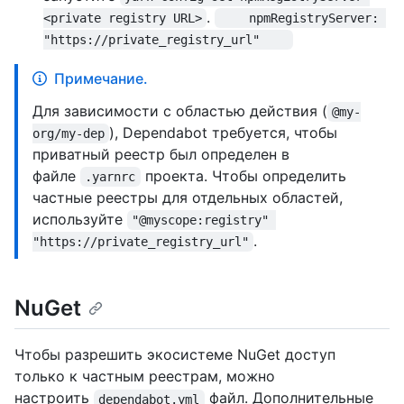
.
<private registry URL>
    npmRegistryServer: 
"https://private_registry_url"    
Примечание.
Для зависимости с областью действия (
@my-
), Dependabot требуется, чтобы
org/my-dep
приватный реестр был определен в
файле
проекта. Чтобы определить
.yarnrc
частные реестры для отдельных областей,
используйте
"@myscope:registry" 
.
"https://private_registry_url"
NuGet
Чтобы разрешить экосистеме NuGet доступ
только к частным реестрам, можно
настроить
файл. Дополнительные
dependabot.yml