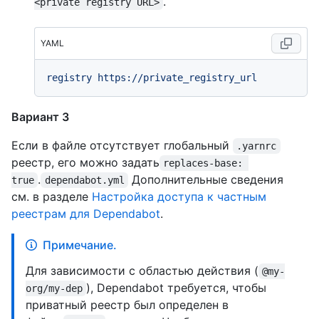
.
<private registry URL>
YAML
registry
https://private_registry_url
Вариант 3
Если в файле отсутствует глобальный
.yarnrc
реестр, его можно задать
replaces-base: 
.
Дополнительные сведения
true
dependabot.yml
см. в разделе
Настройка доступа к частным
реестрам для Dependabot
.
Примечание.
Для зависимости с областью действия (
@my-
), Dependabot требуется, чтобы
org/my-dep
приватный реестр был определен в