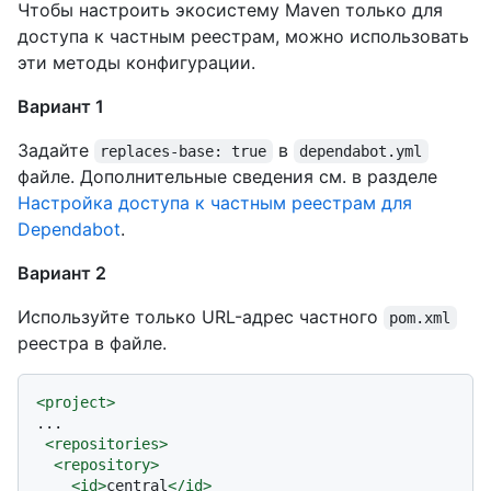
Чтобы настроить экосистему Maven только для
доступа к частным реестрам, можно использовать
эти методы конфигурации.
Вариант 1
Задайте
в
replaces-base: true
dependabot.yml
файле. Дополнительные сведения см. в разделе
Настройка доступа к частным реестрам для
Dependabot
.
Вариант 2
Используйте только URL-адрес частного
pom.xml
реестра в файле.
<
project
>
...

<
repositories
>
<
repository
>
<
id
>
central
</
id
>