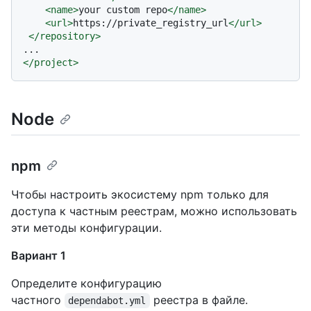
<
name
>
your custom repo
</
name
>
<
url
>
https://private_registry_url
</
url
>
</
repository
>
</
project
>
Node
npm
Чтобы настроить экосистему npm только для
доступа к частным реестрам, можно использовать
эти методы конфигурации.
Вариант 1
Определите конфигурацию
частного
реестра в файле.
dependabot.yml