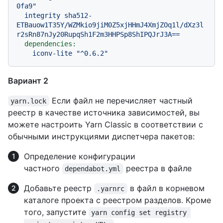
0fa9"
integrity
sha512-
ETBauow1T35Y/WZMkio9jiM0Z5xjHHmJ4XmjZOq1l/dXz3l
r2sRn87nJy20RupqSh1F2m3HHPSp8ShIPQJrJ3A==
dependencies:
iconv-lite
"^0.6.2"
Вариант 2
Если файл не перечисляет частный
yarn.lock
реестр в качестве источника зависимостей, вы
можете настроить Yarn Classic в соответствии с
обычными инструкциями диспетчера пакетов:
Определение конфигурации
частного
реестра в файле
dependabot.yml
Добавьте реестр
в файл в корневом
.yarnrc
каталоге проекта с реестром разделов. Кроме
того, запустите
yarn config set registry 