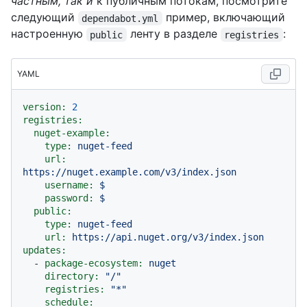
частным, так и
к публичным потокам, посмотрите
следующий
пример, включающий
dependabot.yml
настроенную
ленту в разделе
:
public
registries
YAML
version:
2
registries:
nuget-example:
type:
nuget-feed
url:
https://nuget.example.com/v3/index.json
username:
$
password:
$
public:
type:
nuget-feed
url:
https://api.nuget.org/v3/index.json
updates:
-
package-ecosystem:
nuget
directory:
"/"
registries:
"*"
schedule: