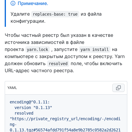
Примечание.
Удалите
из файла
replaces-base: true
конфигурации.
Чтобы частный реестр был указан в качестве
источника зависимостей в файле
проекта
, запустите
на
yarn.lock
yarn install
компьютере с закрытым доступом к реестру. Yarn
должен обновить
поле, чтобы включить
resolved
URL-адрес частного реестра.
YAML
encoding@^0.1.11:
version
"0.1.13"
resolved
"https://private_registry_url/encoding/-/encodi
ng-
0.1.13.tgz#56574afdd791f54a8e9b2785c0582a2d2621