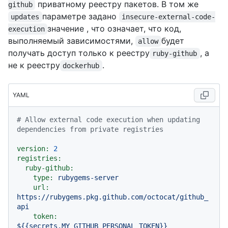
приватному реестру пакетов. В том же
github
параметре задано
updates
insecure-external-code-
значение , что означает, что код,
execution
выполняемый зависимостями,
будет
allow
получать доступ только к реестру
, а
ruby-github
не к реестру
.
dockerhub
YAML
# Allow external code execution when updating 
dependencies from private registries
version:
2
registries:
ruby-github:
type:
rubygems-server
url:
https://rubygems.pkg.github.com/octocat/github_
api
token:
${{secrets.MY_GITHUB_PERSONAL_TOKEN}}