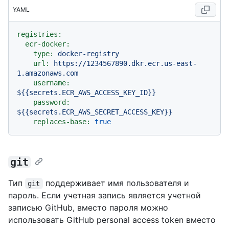
YAML
registries:
ecr-docker:
type:
docker-registry
url:
https://1234567890.dkr.ecr.us-east-
1.amazonaws.com
username:
${{secrets.ECR_AWS_ACCESS_KEY_ID}}
password:
${{secrets.ECR_AWS_SECRET_ACCESS_KEY}}
replaces-base:
true
git
Тип
поддерживает имя пользователя и
git
пароль. Если учетная запись является учетной
записью GitHub, вместо пароля можно
использовать GitHub personal access token вместо