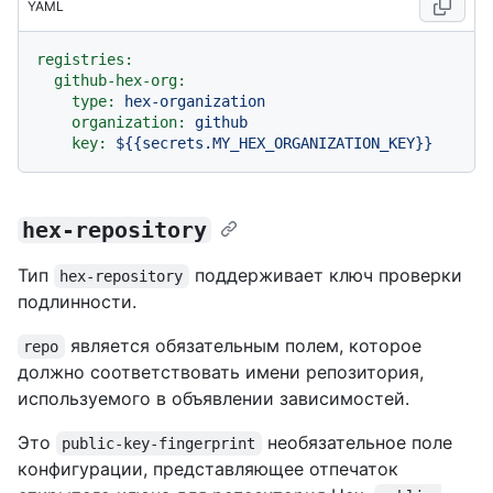
YAML
registries:
github-hex-org:
type:
hex-organization
organization:
github
key:
${{secrets.MY_HEX_ORGANIZATION_KEY}}
hex-repository
Тип
поддерживает ключ проверки
hex-repository
подлинности.
является обязательным полем, которое
repo
должно соответствовать имени репозитория,
используемого в объявлении зависимостей.
Это
необязательное поле
public-key-fingerprint
конфигурации, представляющее отпечаток