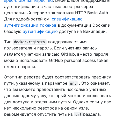
spec/blob/main/spec.md
. Dependabot поддерживает
аутентификацию в частные реестры через
центральный сервис токенов или HTTP Basic Auth.
Для подробностей см.
спецификацию
аутентификации токенов
в документации Docker и
базовую
аутентификацию
доступа на Википедии.
Тип
поддерживает имя
docker-registry
пользователя и пароль. Если учетная запись
является учетной записью GitHub, вместо пароля
можно использовать GitHub personal access token
вместо пароля.
Этот тип реестра будет соответствовать префиксу
пути, указанному в параметре
. Это означает,
url
что вы можете предоставить несколько учетных
данных одному узлу, который можно использовать
для доступа к отдельным путям. Однако если у вас
нет нескольких реестров на одном узле,
рекомендуется опустить путь из
раздела,
url