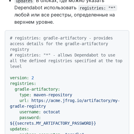
В блоках, где можно указать
updates
Dependabot использовать
registries: "*"
любой или все реестры, определенные на
верхнем уровне.
# registries: gradle-artifactory - provides 
access details for the gradle-artifactory 
registry
# registries: "*" - allows Dependabot to use 
all the defined registries specified at the top 
level
version:
2
registries:
gradle-artifactory:
type:
maven-repository
url:
https://acme.jfrog.io/artifactory/my-
gradle-registry
username:
octocat
password:
${{secrets.MY_ARTIFACTORY_PASSWORD}}
updates: