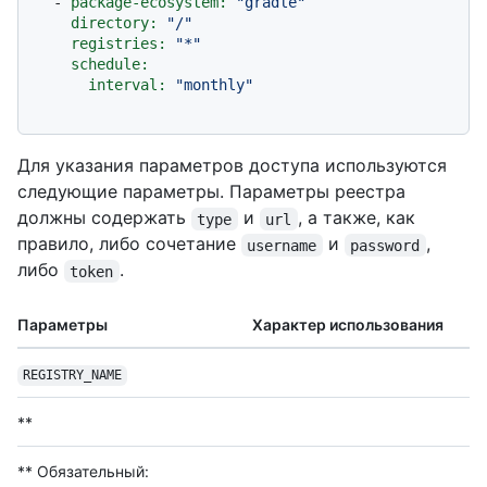
-
package-ecosystem:
"gradle"
directory:
"/"
registries:
"*"
schedule:
interval:
"monthly"
Для указания параметров доступа используются
следующие параметры. Параметры реестра
должны содержать
и
, а также, как
type
url
правило, либо сочетание
и
,
username
password
либо
.
token
Параметры
Характер использования
REGISTRY_NAME
**
** Обязательный: