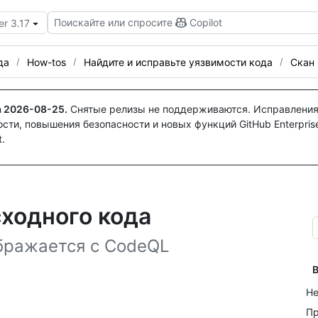
Поискайте или спросите
Copilot
er 3.17
да
How-tos
Найдите и исправьте уязвимости кода
Скан 
а
2026-08-25
.
Снятые релизы не поддерживаются. Исправления
ти, повышения безопасности и новых функций GitHub Enterprise
.
ходного кода
ображается с CodeQL
В
Не
Пр