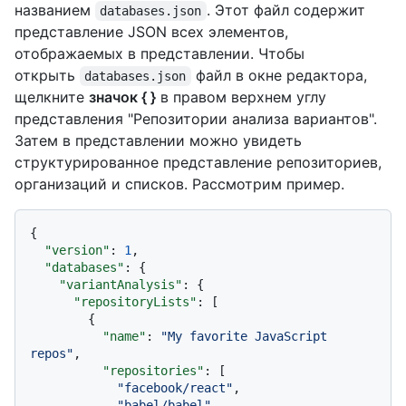
названием
. Этот файл содержит
databases.json
представление JSON всех элементов,
отображаемых в представлении. Чтобы
открыть
файл в окне редактора,
databases.json
щелкните
значок { }
в правом верхнем углу
представления "Репозитории анализа вариантов".
Затем в представлении можно увидеть
структурированное представление репозиториев,
организаций и списков. Рассмотрим пример.
{
"version"
:
1
,
"databases"
:
{
"variantAnalysis"
:
{
"repositoryLists"
:
[
{
"name"
:
"My favorite JavaScript 
repos"
,
"repositories"
:
[
"facebook/react"
,
"babel/babel"
,