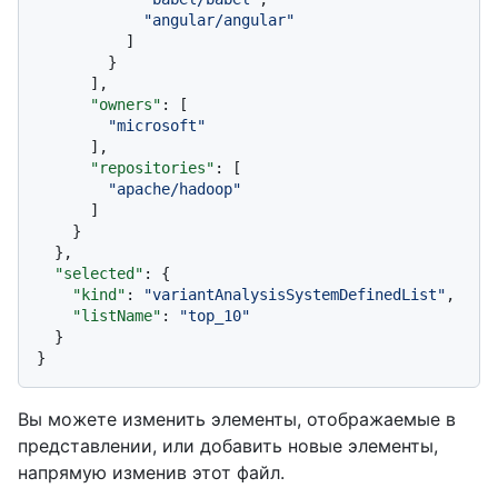
"angular/angular"
]
}
]
,
"owners"
:
[
"microsoft"
]
,
"repositories"
:
[
"apache/hadoop"
]
}
}
,
"selected"
:
{
"kind"
:
"variantAnalysisSystemDefinedList"
,
"listName"
:
"top_10"
}
}
Вы можете изменить элементы, отображаемые в
представлении, или добавить новые элементы,
напрямую изменив этот файл.