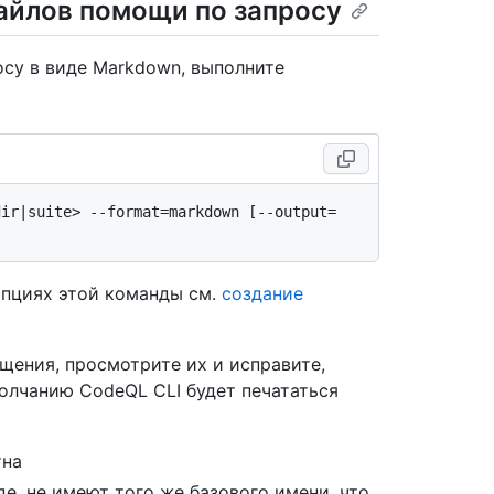
айлов помощи по запросу
су в виде Markdown, выполните
dir|suite> --format=markdown [--output=
опциях этой команды см.
создание
ения, просмотрите их и исправите,
олчанию CodeQL CLI будет печататься
тна
е, не имеют того же базового имени, что