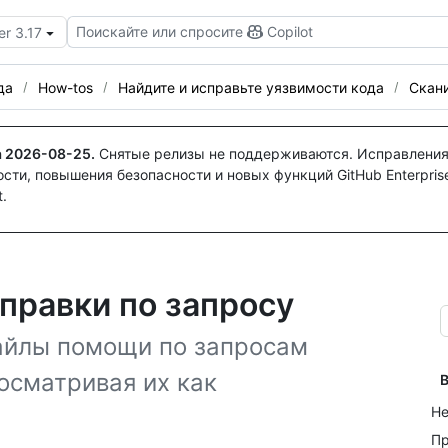
Поискайте или спросите
Copilot
er 3.17
да
How-tos
Найдите и исправьте уязвимости кода
Скан
а
2026-08-25
.
Снятые релизы не поддерживаются. Исправления
ти, повышения безопасности и новых функций GitHub Enterprise
.
правки по запросу
айлы помощи по запросам
осматривая их как
В
Не
Пр