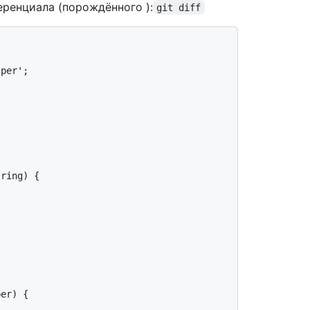
ренциала (порождённого ):
git diff
per';

ring) {

er) {
