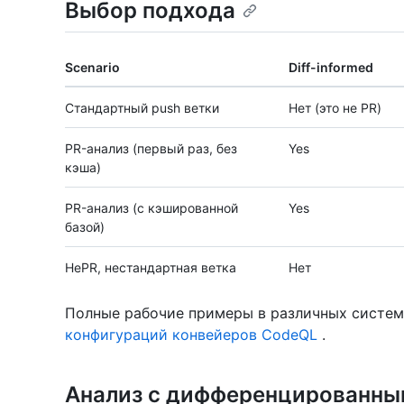
Выбор подхода
Scenario
Diff-informed
Стандартный push ветки
Нет (это не PR)
PR-анализ (первый раз, без
Yes
кэша)
PR-анализ (с кэшированной
Yes
базой)
НеPR, нестандартная ветка
Нет
Полные рабочие примеры в различных систем
конфигураций конвейеров CodeQL
.
Анализ с дифференцированн