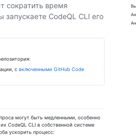
т сократить время
Вы
Ан
вы запускаете CodeQL CLI его
Ан
репозитория:
ации, с
включенными GitHub Code
проса могут быть медленными, особенно
 их CodeQL CLI в собственной системе
оба ускорить процесс: