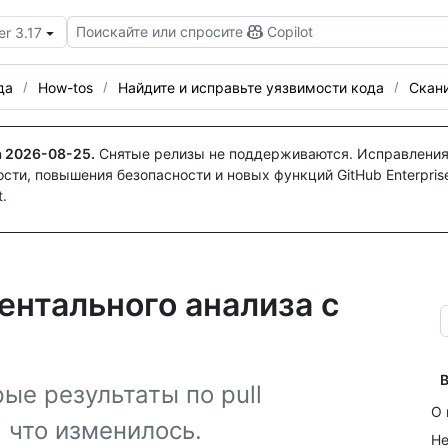
Поискайте или спросите
Copilot
er 3.17
да
How-tos
Найдите и исправьте уязвимости кода
Скан
а
2026-08-25
.
Снятые релизы не поддерживаются. Исправления
ти, повышения безопасности и новых функций GitHub Enterprise
.
нтального анализа с
В
ые результаты по pull
О 
, что изменилось.
Не