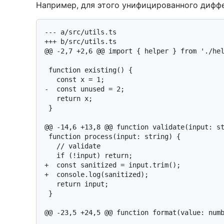
Например, для этого унифицированного диффе
--- a/src/utils.ts

+++ b/src/utils.ts

@@ -2,7 +2,6 @@ import { helper } from './hel
 function existing() {

   const x = 1;

-  const unused = 2;

   return x;

 }

@@ -14,6 +13,8 @@ function validate(input: st
 function process(input: string) {

   // validate

   if (!input) return;

+  const sanitized = input.trim();

+  console.log(sanitized);

   return input;

 }

@@ -23,5 +24,5 @@ function format(value: numb