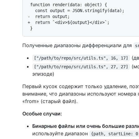
 function render(data: object) {

   const output = JSON.stringify(data);

-  return output;

+  return `<div>${output}</div>`;

Полученные диапазоны дифференциали для
s
(дв
["/path/to/repo/src/utils.ts", 16, 17]
(мо
["/path/to/repo/src/utils.ts", 27, 27]
эпизоде)
Первый кусок содержит только удаление, поэ
внимание, что диапазоны используют номера с
«from» (старый файл).
Особые случаи:
Бинарные файлы или очень большие разл
используйте диапазон
{path, startLine: 0