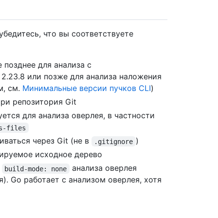
убедитесь, что вы соответствуете
е позднее для анализа с
.23.8 или позже для анализа наложения
м, см.
Минимальные версии пучков CLI
)
ри репозитория Git
уется для анализа оверлея, в частности
s-files
ваться через Git (не в
)
.gitignore
ируемое исходное дерево
о
анализа оверлея
build-mode: none
. Go работает с анализом оверлея, хотя