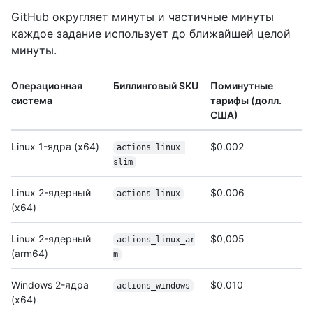
GitHub округляет минуты и частичные минуты
каждое задание использует до ближайшей целой
минуты.
Операционная
Биллинговый SKU
Поминутные
система
тарифы (долл.
США)
Linux 1-ядра (x64)
$0.002
actions_linux_
slim
Linux 2-ядерный
$0.006
actions_linux
(x64)
Linux 2-ядерный
$0,005
actions_linux_ar
(arm64)
m
Windows 2-ядра
$0.010
actions_windows
(x64)