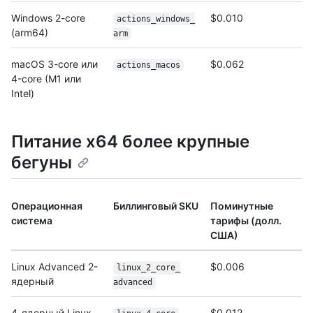
Windows 2-core
$0.010
actions_windows_
(arm64)
arm
macOS 3-core или
$0.062
actions_macos
4-core (M1 или
Intel)
Питание x64 более крупные
бегуны
Операционная
Биллинговый SKU
Поминутные
система
тарифы (долл.
США)
Linux Advanced 2-
$0.006
linux_2_core_
ядерный
advanced
4-ядерный Linux
$0,012