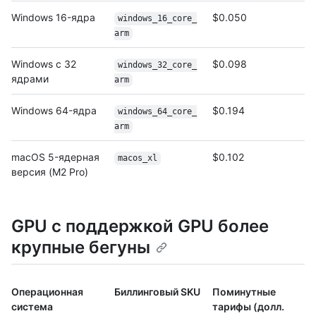
Windows 16-ядра
$0.050
windows_16_core_
arm
Windows с 32
$0.098
windows_32_core_
ядрами
arm
Windows 64-ядра
$0.194
windows_64_core_
arm
macOS 5-ядерная
$0.102
macos_xl
версия (M2 Pro)
GPU с поддержкой GPU более
крупные бегуны
Операционная
Биллинговый SKU
Поминутные
система
тарифы (долл.