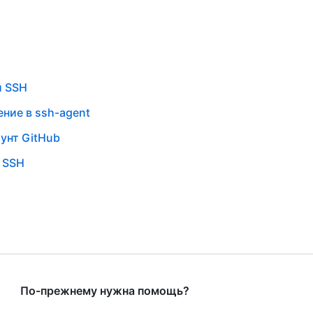
й SSH
ние в ssh-agent
унт GitHub
 SSH
По-прежнему нужна помощь?