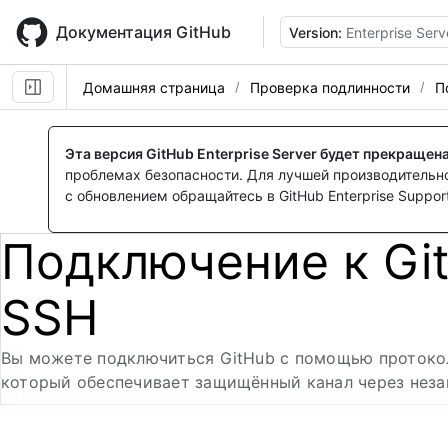
Skip
to
Документация GitHub
Version:
Enterprise Serv
main
content
Домашняя страница
Проверка подлинности
П
Эта версия GitHub Enterprise Server будет прекращен
проблемах безопасности. Для лучшей производительнос
с обновлением обращайтесь в GitHub Enterprise Support
Подключение к Gi
SSH
Вы можете подключиться GitHub с помощью протокола 
который обеспечивает защищённый канал через нез