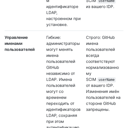
м
SCIM
userName
идентификаторе
из вашего IDP.
LDAP,
настроенном при
установке.
Управление
Гибкие:
Строго: GitHub
именами
администраторы
имена
пользователей
могут менять
пользователей
имена
всегда
пользователей
соответствуют
GitHub
нормализованно
независимо от
му
LDAP. Имена
SCIM
userName
пользователей
от вашего IDP.
могут со
Изменения имён
временем
пользователей на
переходить от
стороне GitHub
идентификаторов
запрещены.
LDAP, сохраняя
при этом
аутентификацию