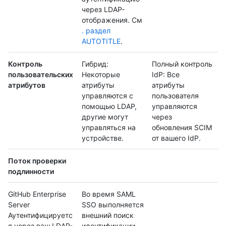
через LDAP-
отображения. См
. раздел
AUTOTITLE
.
Контроль
Гибрид:
Полный контроль
пользовательских
Некоторые
IdP: Все
атрибутов
атрибуты
атрибуты
управляются с
пользователя
помощью LDAP,
управляются
другие могут
через
управляться на
обновления SCIM
устройстве.
от вашего IdP.
Поток проверки
подлинности
GitHub Enterprise
Во время SAML
Server
SSO выполняется
Аутентифицируетс
внешний поиск
я через ваш LDAP-
идентификации