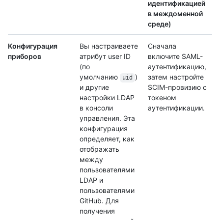
идентификацией
в междоменной
среде)
Конфигурация
Вы настраиваете
Сначала
приборов
атрибут user ID
включите SAML-
(по
аутентификацию,
умолчанию
)
затем настройте
uid
и другие
SCIM-провизию с
настройки LDAP
токеном
в консоли
аутентификации.
управления. Эта
конфигурация
определяет, как
отображать
между
пользователями
LDAP и
пользователями
GitHub. Для
получения