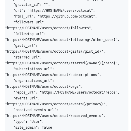
    "gravatar_id": "",

    "url": "https://HOSTNAME/users/octocat",

    "html_url": "https://github.com/octocat",

    "followers_url": 
"https://HOSTNAME/users/octocat/followers",

    "following_url": 
"https://HOSTNAME/users/octocat/following{/other_user}",

    "gists_url": 
"https://HOSTNAME/users/octocat/gists{/gist_id}",

    "starred_url": 
"https://HOSTNAME/users/octocat/starred{/owner}{/repo}",

    "subscriptions_url": 
"https://HOSTNAME/users/octocat/subscriptions",

    "organizations_url": 
"https://HOSTNAME/users/octocat/orgs",

    "repos_url": "https://HOSTNAME/users/octocat/repos",

    "events_url": 
"https://HOSTNAME/users/octocat/events{/privacy}",

    "received_events_url": 
"https://HOSTNAME/users/octocat/received_events",

    "type": "User",

    "site_admin": false
