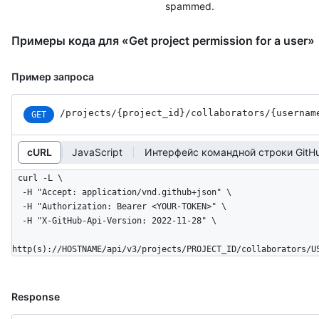
spammed.
Примеры кода для «Get project permission for a user»
Пример запроса
/projects
/{project_
id}
/collaborators
/{usernam
GET
cURL
JavaScript
Интерфейс командной строки GitH
curl -L \

  -H "Accept: application/vnd.github+json" \

  -H "Authorization: Bearer <YOUR-TOKEN>" \

  -H "X-GitHub-Api-Version: 2022-11-28" \

http(s)://HOSTNAME/api/v3/projects/PROJECT_ID/collaborators/U
Response