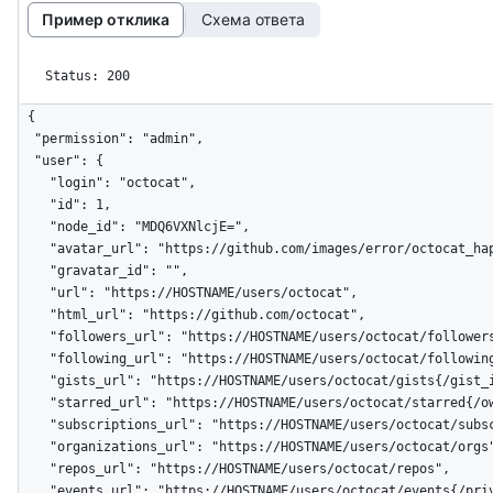
Пример отклика
Схема ответа
Status: 200
{

  "permission": "admin",

  "user": {

    "login": "octocat",

    "id": 1,

    "node_id": "MDQ6VXNlcjE=",

    "avatar_url": "https://github.com/images/error/octocat_happy.gif",

    "gravatar_id": "",

    "url": "https://HOSTNAME/users/octocat",

    "html_url": "https://github.com/octocat",

    "followers_url": "https://HOSTNAME/users/octocat/followers",

    "following_url": "https://HOSTNAME/users/octocat/following{/other_user}",

    "gists_url": "https://HOSTNAME/users/octocat/gists{/gist_id}",

    "starred_url": "https://HOSTNAME/users/octocat/starred{/owner}{/repo}",

    "subscriptions_url": "https://HOSTNAME/users/octocat/subscriptions",

    "organizations_url": "https://HOSTNAME/users/octocat/orgs",

    "repos_url": "https://HOSTNAME/users/octocat/repos",

    "events_url": "https://HOSTNAME/users/octocat/events{/privacy}",
