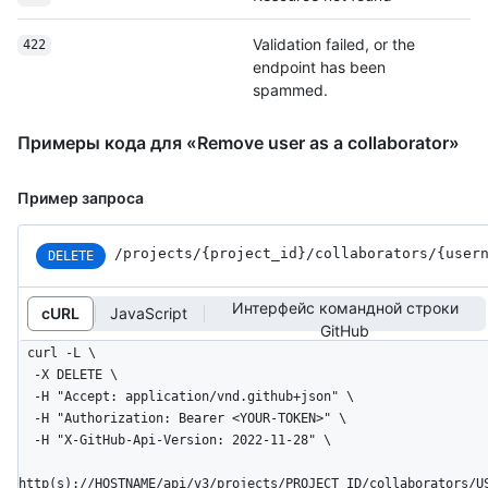
Validation failed, or the
422
endpoint has been
spammed.
Примеры кода для «Remove user as a collaborator»
Пример запроса
/projects
/{project_
id}
/collaborators
/{user
DELETE
Интерфейс командной строки
cURL
JavaScript
GitHub
curl -L \

  -X DELETE \

  -H "Accept: application/vnd.github+json" \

  -H "Authorization: Bearer <YOUR-TOKEN>" \

  -H "X-GitHub-Api-Version: 2022-11-28" \

http(s)://HOSTNAME/api/v3/projects/PROJECT_ID/collaborators/U