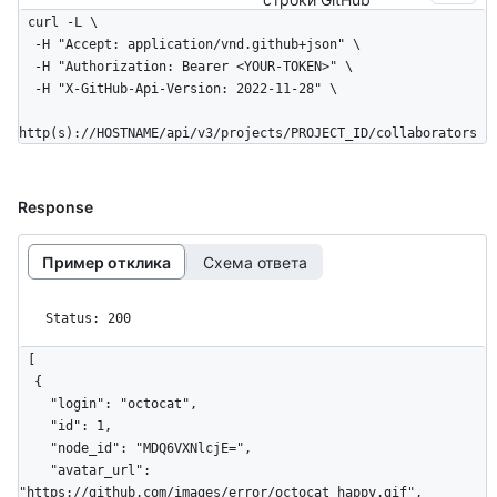
curl -L \

  -H "Accept: application/vnd.github+json" \

  -H "Authorization: Bearer <YOUR-TOKEN>" \

  -H "X-GitHub-Api-Version: 2022-11-28" \

http(s)://HOSTNAME/api/v3/projects/PROJECT_ID/collaborators
Response
Пример отклика
Схема ответа
Status: 200
[

  {

    "login": "octocat",

    "id": 1,

    "node_id": "MDQ6VXNlcjE=",

    "avatar_url": 
"https://github.com/images/error/octocat_happy.gif",
