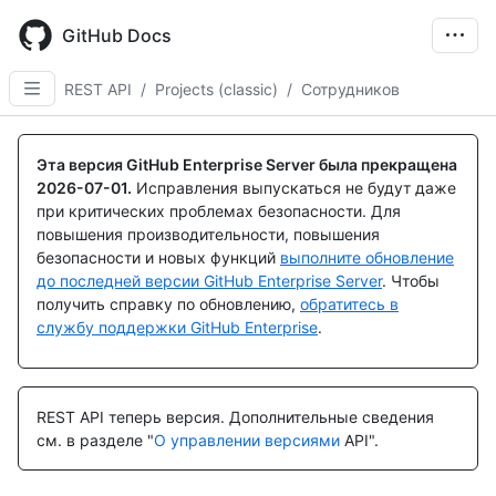
Skip
to
GitHub Docs
main
content
REST API
/
Projects (classic)
/
Сотрудников
Имя., Тип,
Имя., Тип,
Имя., Тип,
Имя., Тип,
Имя., Тип,
Имя., Тип,
Имя., Тип,
Имя., Тип,
Имя., Тип,
Имя., Тип,
Description
Description
Description
Description
Description
Description
Description
Description
Description
Description
Эта версия GitHub Enterprise Server была прекращена
2026-07-01
.
Исправления выпускаться не будут даже
при критических проблемах безопасности. Для
повышения производительности, повышения
безопасности и новых функций
выполните обновление
до последней версии GitHub Enterprise Server
. Чтобы
получить справку по обновлению,
обратитесь в
службу поддержки GitHub Enterprise
.
REST API теперь версия.
Дополнительные сведения
см. в разделе "
О управлении версиями
API".