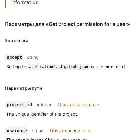
information.
Параметры для «Get project permission for a user»
Заголовки
string
accept
Setting to
is recommended.
application/vnd.github+json
Параметры пути
integer
Обязательное поле
project_id
The unique identifier of the project.
string
Обязательное поле
username
The handle for the GitHub user account.