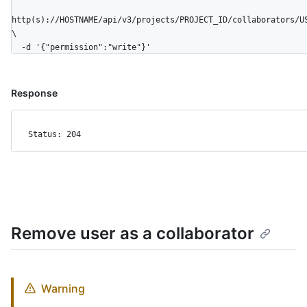
http(s)://HOSTNAME/api/v3/projects/PROJECT_ID/collaborators/U
\

  -d '{"permission":"write"}'
Response
Status: 204
Remove user as a collaborator
Warning