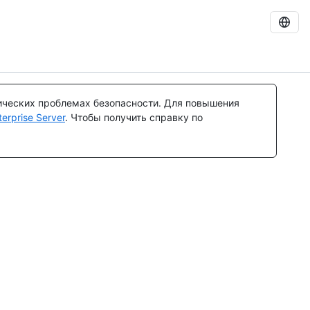
ических проблемах безопасности. Для повышения
rprise Server
. Чтобы получить справку по