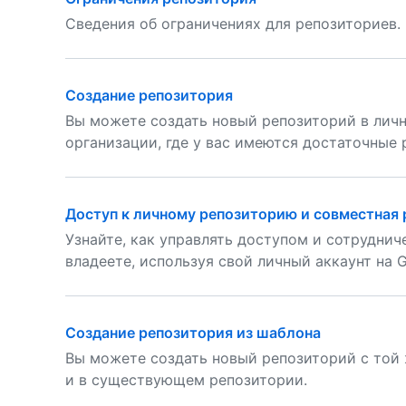
Сведения об ограничениях для репозиториев.
Создание репозитория
Вы можете создать новый репозиторий в личн
организации, где у вас имеются достаточные 
Доступ к личному репозиторию и совместная 
Узнайте, как управлять доступом и сотрудни
владеете, используя свой личный аккаунт на G
Создание репозитория из шаблона
Вы можете создать новый репозиторий с той 
и в существующем репозитории.