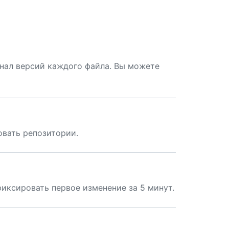
нал версий каждого файла. Вы можете
овать репозитории.
фиксировать первое изменение за 5 минут.