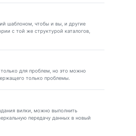
й шаблоном, чтобы и вы, и другие
рии с той же структурой каталогов,
 только для проблем, но это можно
держащего только проблемы.
здания вилки, можно выполнить
зеркальную передачу данных в новый