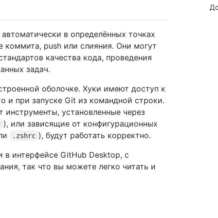
До
я автоматически в определённых точках
е коммита, push или слияния. Они могут
стандартов качества кода, проведения
анных задач.
астроенной оболочке. Хуки имеют доступ к
 и при запуске Git из командной строки.
ют инструменты, установленные через
), или зависящие от конфигурационных
v
или
), будут работать корректно.
.zshrc
 в интерфейсе GitHub Desktop, с
ния, так что вы можете легко читать и