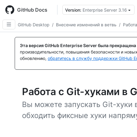
Skip
to
GitHub Docs
Version:
Enterprise Server 3.16
main
content
GitHub Desktop
/
Внесение изменений в ветвь
/
Работа
Эта версия GitHub Enterprise Server была прекращена
производительности, повышения безопасности и новы
обновлению,
обратитесь в службу поддержки GitHub En
Работа с Git-хуками в 
Вы можете запускать Git-хуки в
обходить фиксные хуки напряму