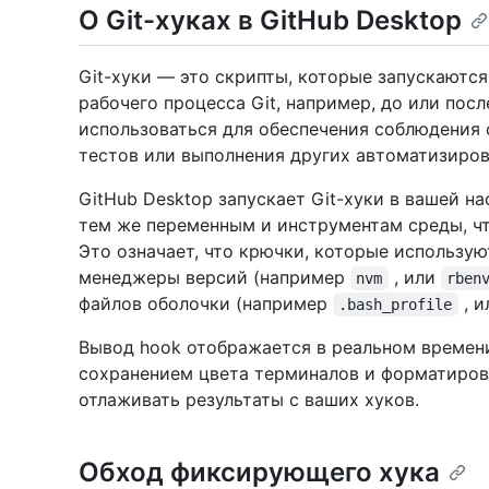
О Git-хуках в GitHub Desktop
Git-хуки — это скрипты, которые запускаютс
рабочего процесса Git, например, до или посл
использоваться для обеспечения соблюдения 
тестов или выполнения других автоматизиров
GitHub Desktop запускает Git-хуки в вашей н
тем же переменным и инструментам среды, что
Это означает, что крючки, которые использу
менеджеры версий (например
, или
nvm
rben
файлов оболочки (например
, 
.bash_profile
Вывод hook отображается в реальном времени
сохранением цвета терминалов и форматирова
отлаживать результаты с ваших хуков.
Обход фиксирующего хука