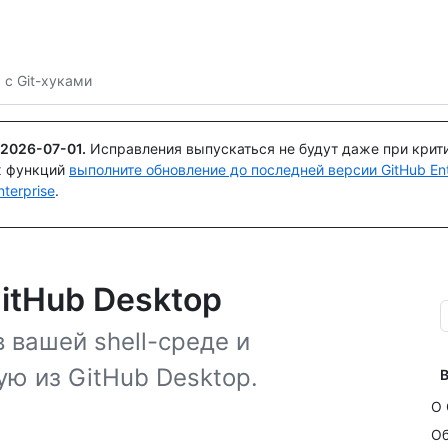
Поискайте или спросите
Copilot
 с Git-хуками
2026-07-01
.
Исправления выпускаться не будут даже при крит
х функций
выполните обновление до последней версии GitHub Ente
terprise
.
GitHub Desktop
 вашей shell-среде и
ю из GitHub Desktop.
В
О 
Об