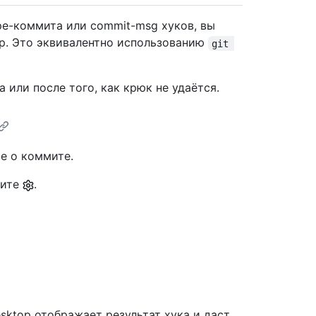
ре-коммита или commit-msg хуков, вы
p. Это эквивалентно использованию
git 
или после того, как крюк не удаётся.
е о коммите.
мите
.
sktop отображает результат хука и даст