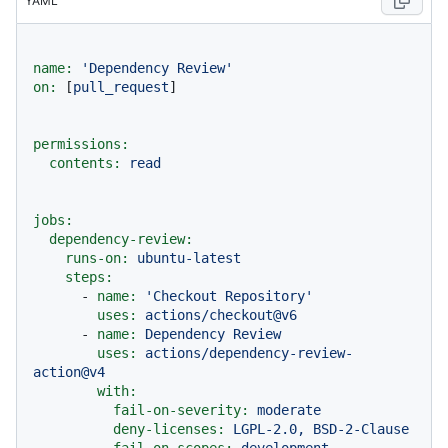
YAML
name:
'Dependency Review'
on:
 [
pull_request
]

permissions:
contents:
read
jobs:
dependency-review:
runs-on:
ubuntu-latest
steps:
-
name:
'Checkout Repository'
uses:
actions/checkout@v6
-
name:
Dependency
Review
uses:
actions/dependency-review-
action@v4
with:
fail-on-severity:
moderate
deny-licenses:
LGPL-2.0,
BSD-2-Clause
fail-on-scopes:
development