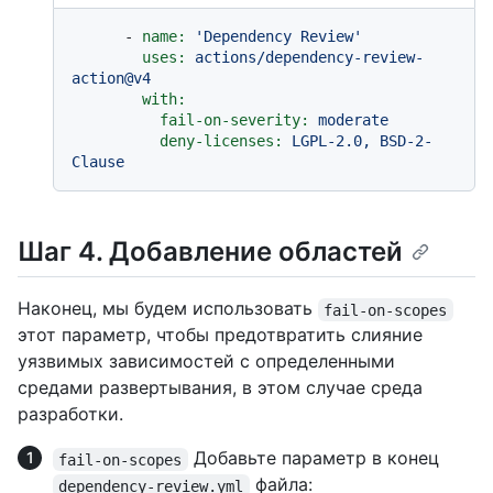
-
name:
'Dependency Review'
uses:
actions/dependency-review-
action@v4
with:
fail-on-severity:
moderate
deny-licenses:
LGPL-2.0,
BSD-2-
Clause
Шаг 4. Добавление областей
Наконец, мы будем использовать
fail-on-scopes
этот параметр, чтобы предотвратить слияние
уязвимых зависимостей с определенными
средами развертывания, в этом случае среда
разработки.
Добавьте параметр в конец
fail-on-scopes
файла:
dependency-review.yml