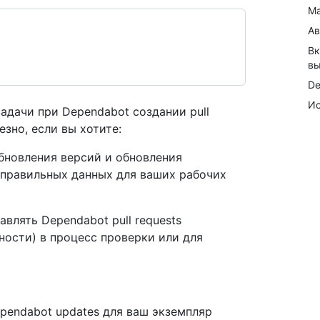
Ма
Ав
Вк
вы
De
Ис
адачи при Dependabot создании pull
езно, если вы хотите:
(обновления версий и обновления
 правильных данных для ваших рабочих
влять Dependabot pull requests
ности) в процесс проверки или для
pendabot updates для ваш экземпляр