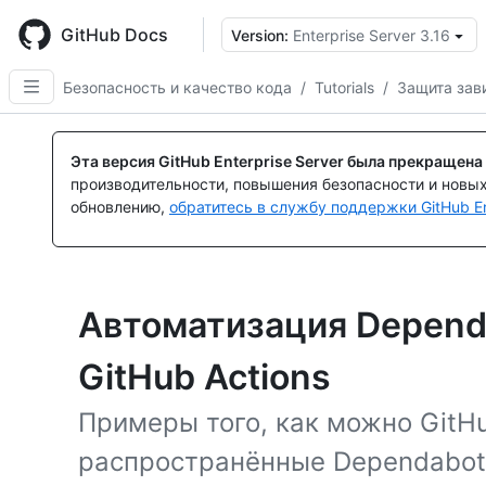
Skip
to
GitHub Docs
Version:
Enterprise Server 3.16
main
content
Безопасность и качество кода
/
Tutorials
/
Защита зав
Эта версия GitHub Enterprise Server была прекращена
производительности, повышения безопасности и новы
обновлению,
обратитесь в службу поддержки GitHub En
Автоматизация Depend
GitHub Actions
Примеры того, как можно GitHu
распространённые Dependabot