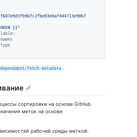
7f607e9d3fb96fc2fbe83e0af444713e90b7
TOKEN }}
"
ilable:
-names
-type
e
.
dependabot/fetch-metadata
ивание
оцессы сортировки на основе GitHub
значения меток на основе
ависимостей рабочей среды меткой: