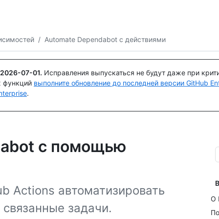
Поискайте или спросите
Copilot
исимостей
/
Automate Dependabot с действиями
2026-07-01
.
Исправления выпускаться не будут даже при крит
х функций
выполните обновление до последней версии GitHub Ente
terprise
.
abot с помощью
В
b Actions автоматизировать
О 
 связанные задачи.
По