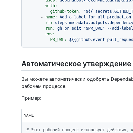
with:
github-token:
"$
{{ secrets.GITHUB_
-
name:
Add
a
label
for
all
production
if:
steps.metadata.outputs.dependenc
run:
gh
pr
edit
"$PR_URL"
--add-labe
env:
PR_URL:
${{github.event.pull_reque
Автоматическое утверждение 
Вы можете автоматически одобрять Dependabot 
рабочем процессе.
Пример:
YAML
# Этот рабочий процесс использует действия, 