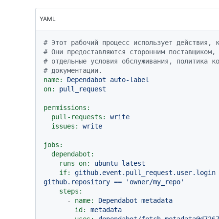
YAML
# Этот рабочий процесс использует действия, 
# Они предоставляются сторонним поставщиком,
# отдельные условия обслуживания, политика к
# документации.
name:
Dependabot
auto-label
on:
pull_request
permissions:
pull-requests:
write
issues:
write
jobs:
dependabot:
runs-on:
ubuntu-latest
if:
github.event.pull_request.user.login
github.repository
==
'owner/my_repo'
steps:
-
name:
Dependabot
metadata
id:
metadata
uses:
dependabot/fetch-metadata@d726