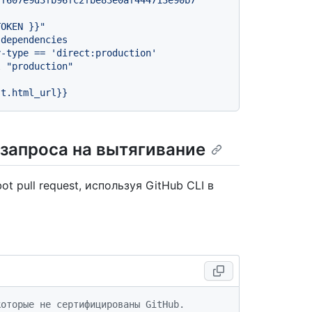
TOKEN }}
"
dependencies
y-type
==
'direct:production'
l
"production"
st.html_url}}
запроса на вытягивание
pull request, используя GitHub CLI в
которые не сертифицированы GitHub.