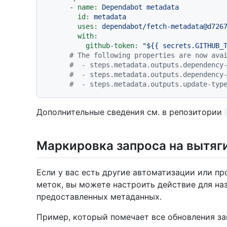
-
name:
Dependabot
metadata
id:
metadata
uses:
dependabot/fetch-metadata@d726
with:
github-token:
"$
{{ secrets.GITHUB_
# The following properties are now ava
#  - steps.metadata.outputs.dependency
#  - steps.metadata.outputs.dependency
#  - steps.metadata.outputs.update-typ
Дополнительные сведения см. в репозитории
Маркировка запроса на вытяг
Если у вас есть другие автоматизации или пр
меток, вы можете настроить действие для на
предоставленных метаданных.
Пример, который помечает все обновления з