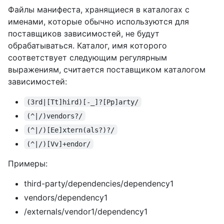
Файлы манифеста, хранящиеся в каталогах с
именами, которые обычно используются для
поставщиков зависимостей, не будут
обрабатываться. Каталог, имя которого
соответствует следующим регулярным
выражениям, считается поставщиком каталогом
зависимостей:
(3rd|[Tt]hird)[-_]?[Pp]arty/
(^|/)vendors?/
(^|/)[Ee]xtern(als?)?/
(^|/)[Vv]+endor/
Примеры:
third-party/dependencies/dependency1
vendors/dependency1
/externals/vendor1/dependency1