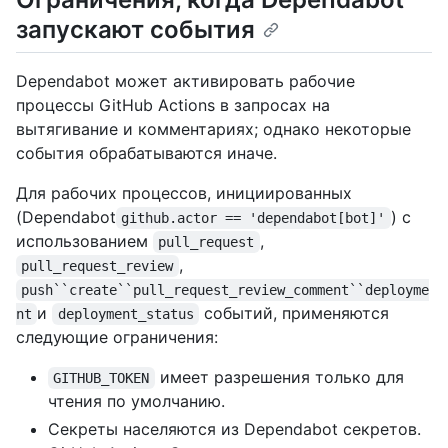
запускают события
Dependabot может активировать рабочие
процессы GitHub Actions в запросах на
вытягивание и комментариях; однако некоторые
события обрабатываются иначе.
Для рабочих процессов, инициированных
(Dependabot
) с
github.actor == 'dependabot[bot]'
использованием
,
pull_request
,
pull_request_review
push``create``pull_request_review_comment``deployme
и
событий, применяются
nt
deployment_status
следующие ограничения:
имеет разрешения только для
GITHUB_TOKEN
чтения по умолчанию.
Секреты населяются из Dependabot секретов.