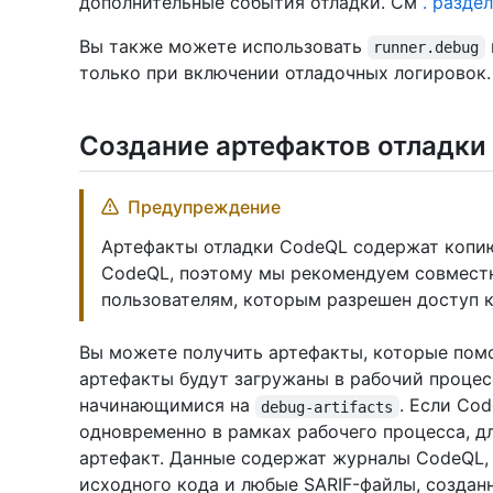
дополнительные события отладки. См
. разде
Вы также можете использовать
runner.debug
только при включении отладочных логировок
Создание артефактов отладки
Предупреждение
Артефакты отладки CodeQL содержат копи
CodeQL, поэтому мы рекомендуем совместн
пользователям, которым разрешен доступ к
Вы можете получить артефакты, которые пом
артефакты будут загружаны в рабочий процес
начинающимися на
. Если Co
debug-artifacts
одновременно в рамках рабочего процесса, д
артефакт. Данные содержат журналы CodeQL,
исходного кода и любые SARIF-файлы, созданн