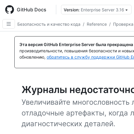
Skip
to
GitHub Docs
Version:
Enterprise Server 3.16
main
content
Безопасность и качество кода
/
Reference
/
Проверка
Эта версия GitHub Enterprise Server была прекращена
производительности, повышения безопасности и новы
обновлению,
обратитесь в службу поддержки GitHub En
Журналы недостаточн
Увеличивайте многословность л
отладочные артефакты, когда л
диагностических деталей.