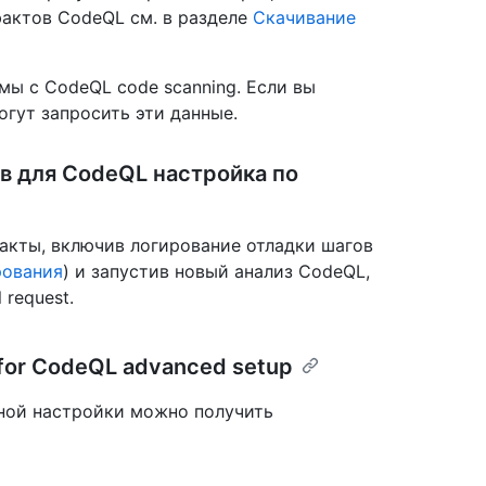
фактов CodeQL см. в разделе
Скачивание
мы с CodeQL code scanning. Если вы
огут запросить эти данные.
в для CodeQL настройка по
акты, включив логирование отладки шагов
рования
) и запустив новый анализ CodeQL,
 request.
 for CodeQL advanced setup
ной настройки можно получить