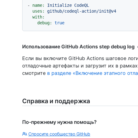
-
name:
Initialize
CodeQL
uses:
github/codeql-action/init@v4
with:
debug:
true
Использование GitHub Actions step debug log
Если вы включите GitHub Actions шаговое лог
отладочные артефакты и загрузит их в рамках
смотрите
в разделе «Включение этапного отл
Справка и поддержка
По-прежнему нужна помощь?
Спросите сообщество GitHub