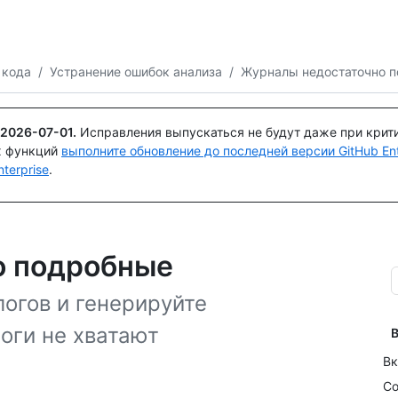
Поискайте или спросите
Copilot
 кода
/
Устранение ошибок анализа
/
Журналы недостаточно 
2026-07-01
.
Исправления выпускаться не будут даже при крит
х функций
выполните обновление до последней версии GitHub Ente
terprise
.
о подробные
огов и генерируйте
оги не хватают
В
Вк
Со