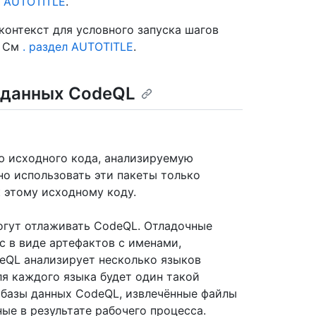
л AUTOTITLE
.
контекст для условного запуска шагов
. См
. раздел AUTOTITLE
.
 данных CodeQL
ю исходного кода, анализируемую
о использовать эти пакеты только
 этому исходному коду.
огут отлаживать CodeQL. Отладочные
с в виде артефактов с именами,
deQL анализирует несколько языков
ля каждого языка будет один такой
 базы данных CodeQL, извлечённые файлы
ые в результате рабочего процесса.