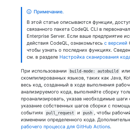
Примечание.
В этой статье описываются функции, досту
связанного пакета CodeQL CLI в первонача
Enterprise Server. Если ваше предприятие 
действия CodeQL, ознакомьтесь
с версией
G
чтобы узнать о последних функциях. Сведе
см. в разделе
Настройка сканирования кода
При использовании
ил
build-mode: autobuild
скомпилированных языков, таких как Java, Kot
весь код, созданный в ходе выполнения рабоч
анализируемого кода, выполняйте сборку тол
проанализировать, указав необходимые шаги 
указание собственных шагов сборки с помо
событиях
и
, чтобы рабочи
pull_request
push
изменении определенного кода. Дополнительн
рабочего процесса для GitHub Actions
.