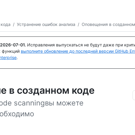
Поискайте или спросите
Copilot
 кода
/
Устранение ошибок анализа
/
Оповещения в созданном
2026-07-01
.
Исправления выпускаться не будут даже при крит
х функций
выполните обновление до последней версии GitHub Ente
terprise
.
е в созданном коде
ode scanningвы можете
еобходимо