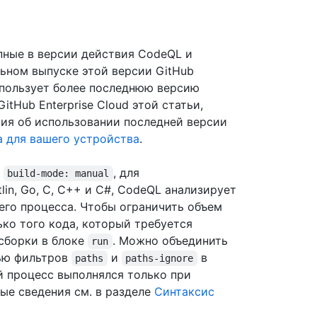
пные в версии действия CodeQL и
льном выпуске этой версии GitHub
использует более последнюю версию
itHub Enterprise Cloud этой статьи,
ния об использовании последней версии
 для вашего устройства
.
и
, для
build-mode: manual
lin, Go, C, C++ и C#, CodeQL анализирует
его процесса. Чтобы ограничить объем
ько того кода, который требуется
сборки в блоке
. Можно объединить
run
щью фильтров
и
в
paths
paths-ignore
й процесс выполнялся только при
ые сведения см. в разделе
Синтаксис