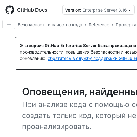
Skip
to
GitHub Docs
Version:
Enterprise Server 3.16
main
content
Безопасность и качество кода
/
Reference
/
Проверка
Эта версия GitHub Enterprise Server была прекращена
производительности, повышения безопасности и новы
обновлению,
обратитесь в службу поддержки GitHub En
Оповещения, найденны
При анализе кода с помощью c
создать только код, который н
проанализировать.