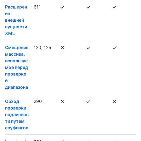
Расширен
611
ие
внешней
сущности
XML
Смещение
120, 125
массива,
используе
мое перед
проверко
й
диапазона
Обход
290
проверки
подлиннос
ти путем
спуфингов