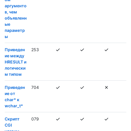
аргументо
в, чем
объявленн
ые
параметр
ы
Приведен
253
ие между
HRESULT и
логически
м типом
Приведен
704
ие от
char* к
wchar_t*
Скрипт
079
CGI