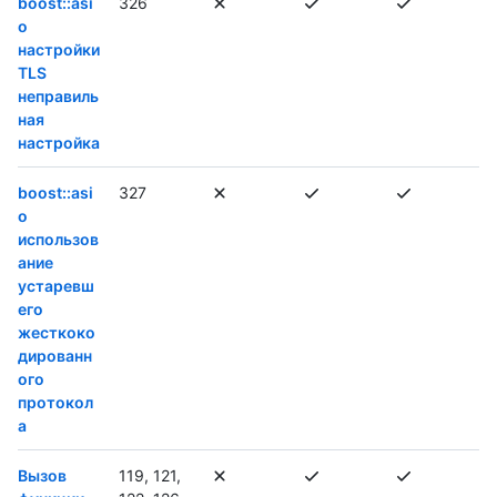
boost::asi
326
o
настройки
TLS
неправиль
ная
настройка
boost::asi
327
o
использов
ание
устаревш
его
жесткоко
дированн
ого
протокол
а
Вызов
119, 121,