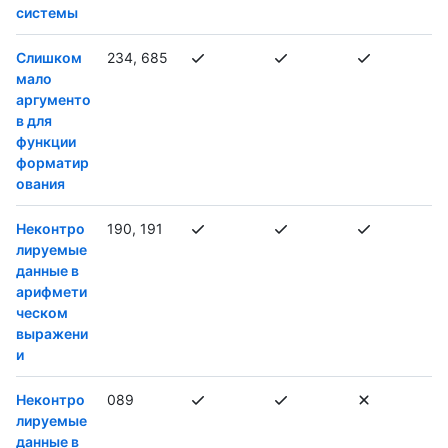
системы
Слишком
234, 685
мало
аргументо
в для
функции
форматир
ования
Неконтро
190, 191
лируемые
данные в
арифмети
ческом
выражени
и
Неконтро
089
лируемые
данные в