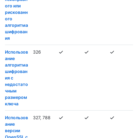
ого или
рискованн
ого
алгоритма
шифрован
ия
Использов
326
ание
алгоритма
шифрован
ия с
недостато
чным
размером
ключа
Использов
327, 788
ание
версии
OpenSSL с