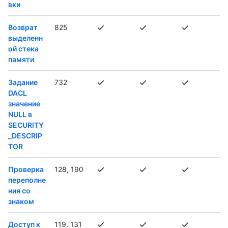
вки
Возврат
825
выделенн
ой стека
памяти
Задание
732
DACL
значение
NULL в
SECURITY
_DESCRIP
TOR
Проверка
128, 190
переполне
ния со
знаком
Доступ к
119, 131