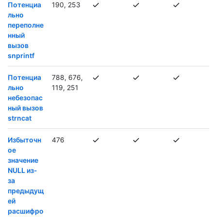
Потенциа
190, 253
льно
переполне
нный
вызов
snprintf
Потенциа
788, 676,
льно
119, 251
небезопас
ный вызов
strncat
Избыточн
476
ое
значение
NULL из-
за
предыдущ
ей
расшифро