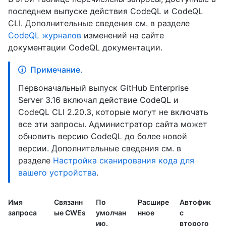
последнем выпуске действия CodeQL и CodeQL
CLI. Дополнительные сведения см. в разделе
CodeQL журналов
изменений на сайте
документации CodeQL документации.
Примечание.
Первоначальный выпуск GitHub Enterprise
Server 3.16 включал действие CodeQL и
CodeQL CLI 2.20.3, которые могут не включать
все эти запросы. Администратор сайта может
обновить версию CodeQL до более новой
версии. Дополнительные сведения см. в
разделе
Настройка сканирования кода для
вашего устройства
.
Имя
Связанн
По
Расшире
Автофик
запроса
ые CWEs
умолчан
нное
с
ию.
второго