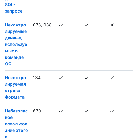
SQL-
запросе
Неконтро
078, 088
лируемые
данные,
используе
мые в
команде
ОС
Неконтро
134
лируемая
строка
формата
Небезопас
670
ное
использов
ание этого
в