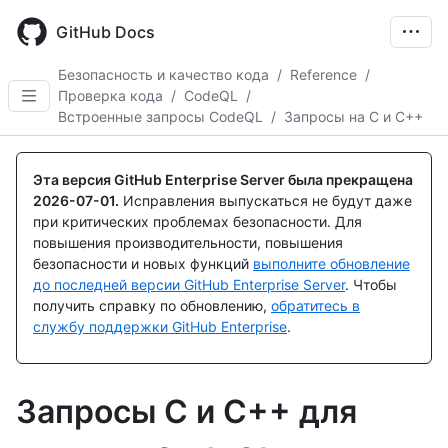
Skip
to
GitHub Docs
main
content
Безопасность и качество кода
/
Reference
/
Проверка кода
/
CodeQL
/
Встроенные запросы CodeQL
/
Запросы на C и C++
Эта версия GitHub Enterprise Server была прекращена
2026-07-01
.
Исправления выпускаться не будут даже
при критических проблемах безопасности. Для
повышения производительности, повышения
безопасности и новых функций
выполните обновление
до последней версии GitHub Enterprise Server
. Чтобы
получить справку по обновлению,
обратитесь в
службу поддержки GitHub Enterprise
.
Запросы C и C++ для