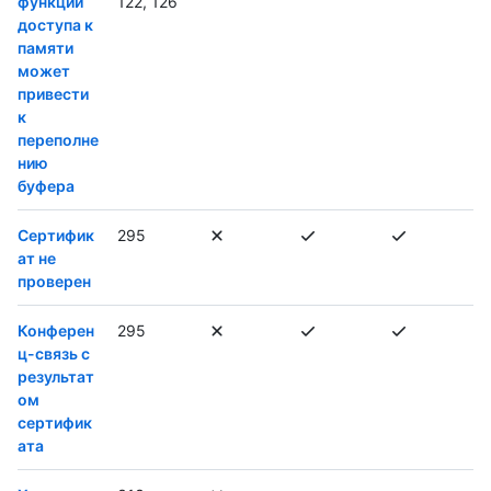
функции
122, 126
доступа к
памяти
может
привести
к
переполне
нию
буфера
Сертифик
295
ат не
проверен
Конферен
295
ц-связь с
результат
ом
сертифик
ата