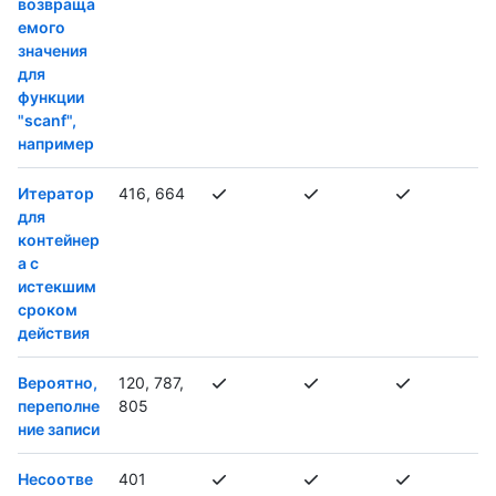
возвраща
емого
значения
для
функции
"scanf",
например
Итератор
416, 664
для
контейнер
а с
истекшим
сроком
действия
Вероятно,
120, 787,
переполне
805
ние записи
Несоотве
401