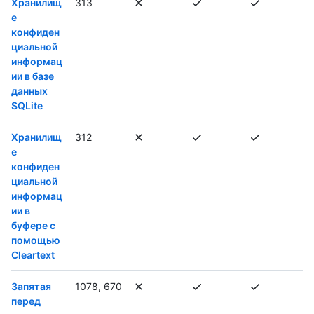
Хранилищ
313
е
конфиден
циальной
информац
ии в базе
данных
SQLite
Хранилищ
312
е
конфиден
циальной
информац
ии в
буфере с
помощью
Cleartext
Запятая
1078, 670
перед