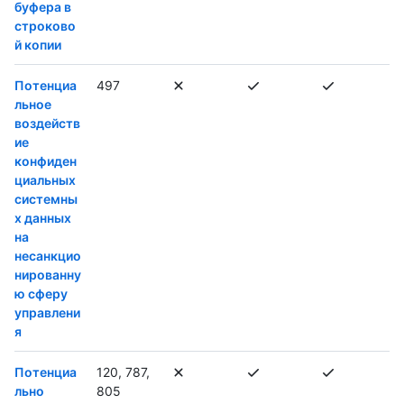
буфера в
строково
й копии
Потенциа
497
льное
воздейств
ие
конфиден
циальных
системны
х данных
на
несанкцио
нированну
ю сферу
управлени
я
Потенциа
120, 787,
льно
805