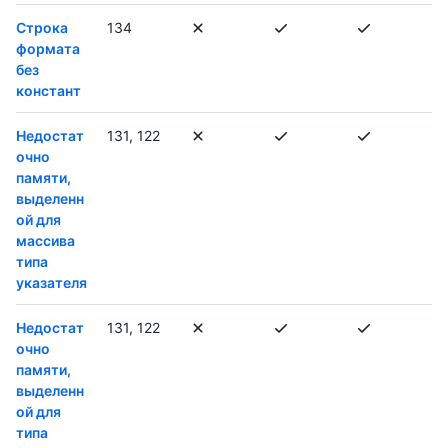
Строка
134
формата
без
констант
Недостат
131, 122
очно
памяти,
выделенн
ой для
массива
типа
указателя
Недостат
131, 122
очно
памяти,
выделенн
ой для
типа