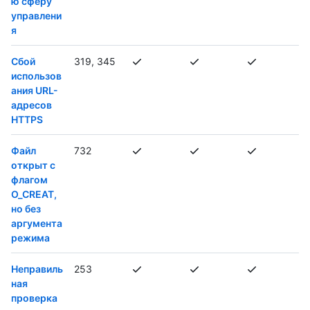
ю сферу
управлени
я
Сбой
319, 345
использов
ания URL-
адресов
HTTPS
Файл
732
открыт с
флагом
O_CREAT,
но без
аргумента
режима
Неправиль
253
ная
проверка