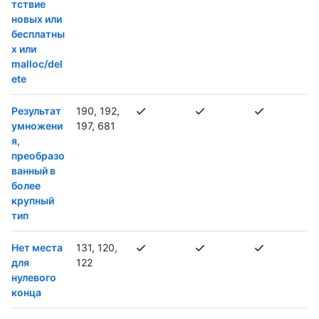
тствие
новых или
бесплатны
х или
malloc/del
ete
Результат
190, 192,
умножени
197, 681
я,
преобразо
ванный в
более
крупный
тип
Нет места
131, 120,
для
122
нулевого
конца