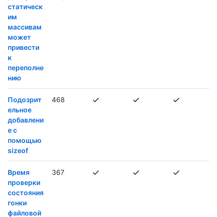
статическ
им
массивам
может
привести
к
переполне
нию
Подозрит
468
ельное
добавлени
е с
помощью
sizeof
Время
367
проверки
состояния
гонки
файловой