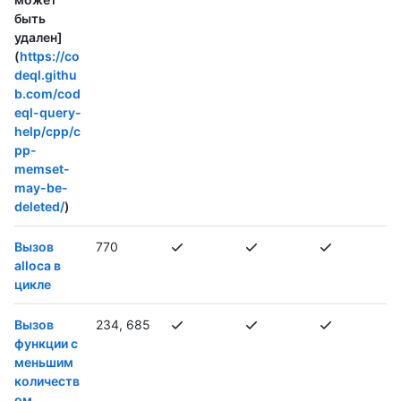
быть
удален]
(
https://co
deql.githu
b.com/cod
eql-query-
help/cpp/c
pp-
memset-
may-be-
deleted/
)
Вызов
770
alloca в
цикле
Вызов
234, 685
функции с
меньшим
количеств
ом