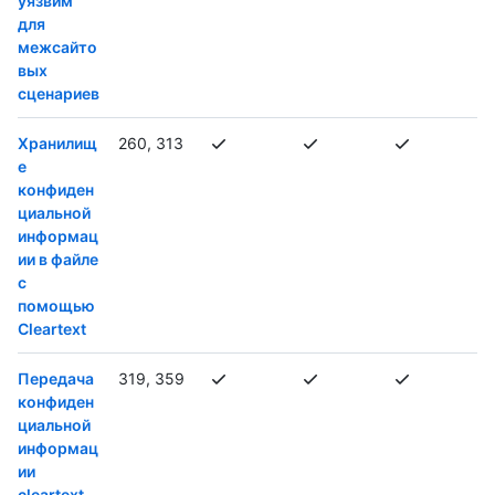
уязвим
для
межсайто
вых
сценариев
Хранилищ
260, 313
е
конфиден
циальной
информац
ии в файле
с
помощью
Cleartext
Передача
319, 359
конфиден
циальной
информац
ии
cleartext