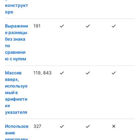
конструкт
оре
Выражени
191
е разницы
без знака
по
сравнени
ю с нулем
Массив
119, 843
вверх,
используе
мый в
арифмети
ке
указателя
Использов
327
ание
неисправн